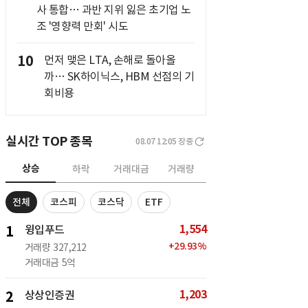
사 통합… 과반 지위 잃은 초기업 노
조 '영향력 만회' 시도
10
먼저 맺은 LTA, 손해로 돌아올
까… SK하이닉스, HBM 선점의 기
회비용
실시간 TOP 종목
08.07 12:05
장중
상승
하락
거래대금
거래량
전체
코스피
코스닥
ETF
1,554
1
윙입푸드
+
29.93
%
거래량
327,212
거래대금
5억
1,203
2
상상인증권