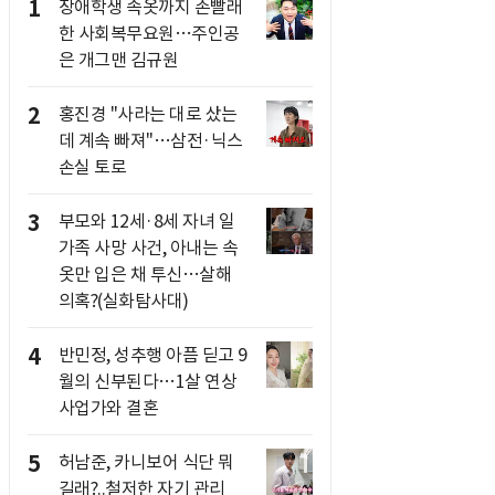
1
장애학생 속옷까지 손빨래
한 사회복무요원…주인공
은 개그맨 김규원
2
홍진경 "사라는 대로 샀는
데 계속 빠져"…삼전·닉스
손실 토로
3
부모와 12세·8세 자녀 일
가족 사망 사건, 아내는 속
옷만 입은 채 투신…살해
의혹?(실화탐사대)
4
반민정, 성추행 아픔 딛고 9
월의 신부된다…1살 연상
사업가와 결혼
5
허남준, 카니보어 식단 뭐
길래?..철저한 자기 관리