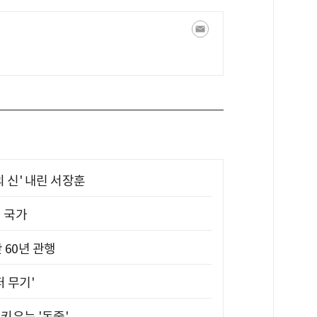
의 신' 내린 서장훈
진 국가
 60년 관행
퍼 무기'
키우는 '돈줄'