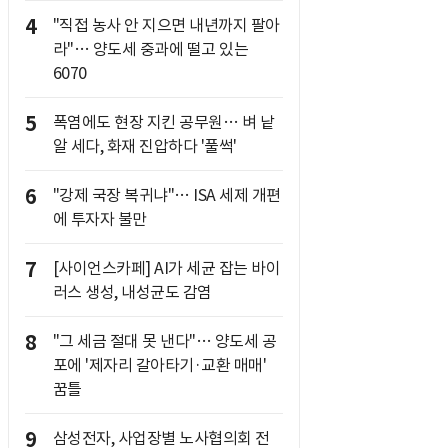
4
"직접 농사 안 지으면 내년까지 팔아
라"… 양도세 중과에 떨고 있는
6070
5
폭염에도 현장 지킨 공무원… 벼 낱
알 세다, 화재 진압하다 '풀썩'
6
"강제 국장 복귀냐"… ISA 세제 개편
에 투자자 불만
7
[사이언스카페] AI가 세균 잡는 바이
러스 생성, 내성균도 감염
8
"그 세금 절대 못 낸다"… 양도세 공
포에 '제자리 갈아타기·교환 매매'
꿈틀
9
삼성전자, 사업장별 노사협의회 전