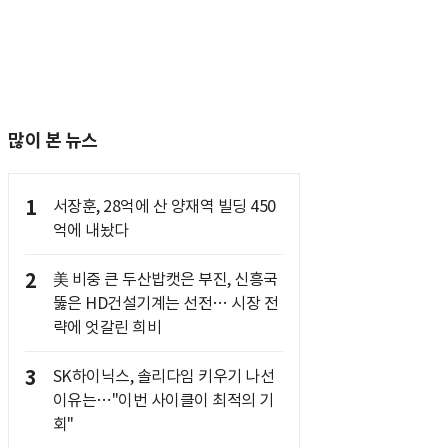
많이 본 뉴스
1
서장훈, 28억에 산 양재역 빌딩 450
억에 내놨다
2
美 비중 큰 두산밥캣은 부진, 신흥국
뚫은 HD건설기계는 선전… 시장 전
략에 엇갈린 희비
3
SK하이닉스, 솔리다임 키우기 나선
이유는…"이번 사이클이 최적의 기
회"