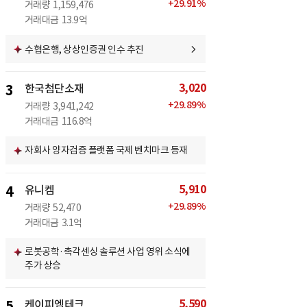
+
29.91
%
거래량
1,159,476
거래대금
13.9억
수협은행, 상상인증권 인수 추진
3,020
3
한국첨단소재
+
29.89
%
거래량
3,941,242
거래대금
116.8억
자회사 양자검증 플랫폼 국제 벤치마크 등재
5,910
4
유니켐
+
29.89
%
거래량
52,470
거래대금
3.1억
로봇공학·촉각센싱 솔루션 사업 영위 소식에
주가 상승
5,590
5
케이피엠테크