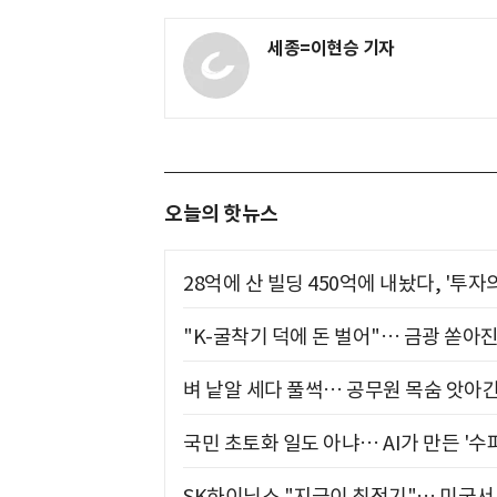
세종=이현승 기자
오늘의 핫뉴스
28억에 산 빌딩 450억에 내놨다, '투자
"K-굴착기 덕에 돈 벌어"… 금광 쏟아
벼 낱알 세다 풀썩… 공무원 목숨 앗아간
국민 초토화 일도 아냐… AI가 만든 '수
SK하이닉스 "지금이 최적기"… 미국서 