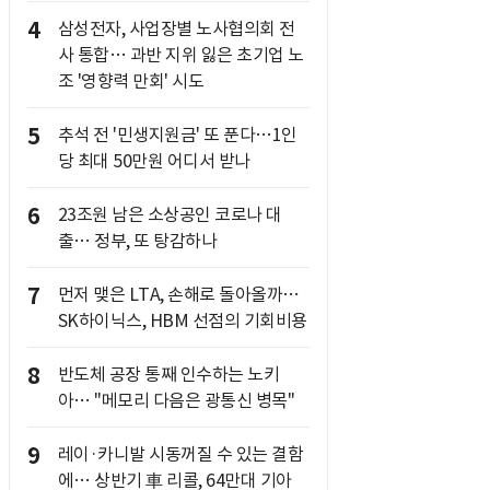
4
삼성전자, 사업장별 노사협의회 전
사 통합… 과반 지위 잃은 초기업 노
조 '영향력 만회' 시도
5
추석 전 '민생지원금' 또 푼다…1인
당 최대 50만원 어디서 받나
6
23조원 남은 소상공인 코로나 대
출… 정부, 또 탕감하나
7
먼저 맺은 LTA, 손해로 돌아올까…
SK하이닉스, HBM 선점의 기회비용
8
반도체 공장 통째 인수하는 노키
아… "메모리 다음은 광통신 병목"
9
레이·카니발 시동꺼질 수 있는 결함
에… 상반기 車 리콜, 64만대 기아