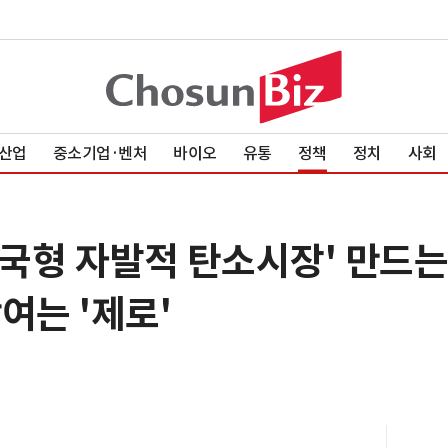
산업
중소기업·벤처
바이오
유통
정책
정치
사회
한국형 자발적 탄소시장' 만드
여는 '제로'