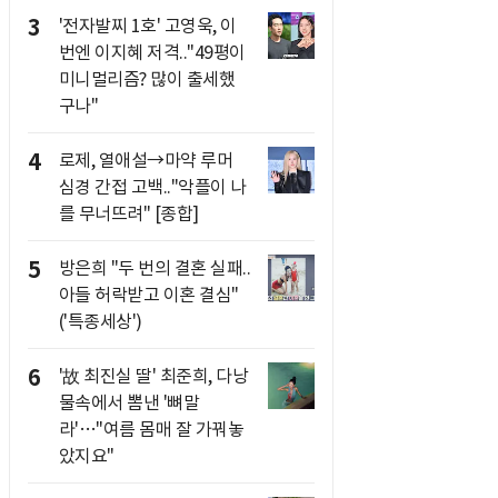
3
'전자발찌 1호' 고영욱, 이
번엔 이지혜 저격.."49평이
미니멀리즘? 많이 출세했
구나"
4
로제, 열애설→마약 루머
심경 간접 고백.."악플이 나
를 무너뜨려" [종합]
5
방은희 "두 번의 결혼 실패..
아들 허락받고 이혼 결심"
('특종세상')
6
'故 최진실 딸' 최준희, 다낭
물속에서 뽐낸 '뼈말
라'…"여름 몸매 잘 가꿔놓
았지요"