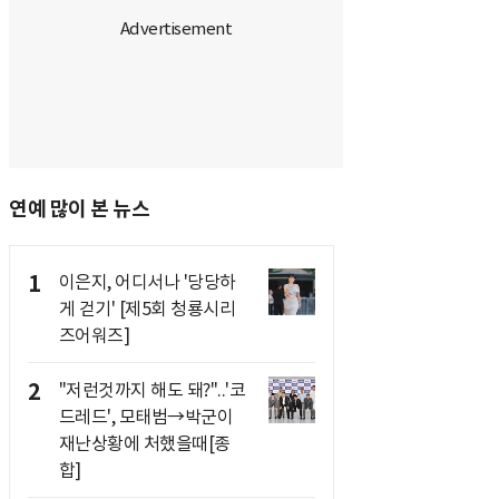
연예 많이 본 뉴스
1
이은지, 어디서나 '당당하
게 걷기' [제5회 청룡시리
즈어워즈]
2
"저런것까지 해도 돼?"..'코
드레드', 모태범→박군이
재난상황에 처했을때[종
합]