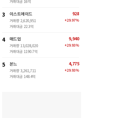
거래대금
16억
928
3
이스트에이드
+
29.97
%
거래량
2,620,951
거래대금
22.3억
9,940
4
매드업
+
29.93
%
거래량
13,028,020
거래대금
1190.7억
4,775
5
본느
+
29.93
%
거래량
3,261,711
거래대금
148.4억