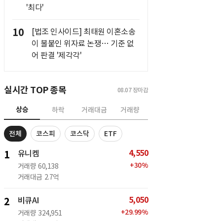
'최다'
10
[법조 인사이드] 최태원 이혼소송
이 불붙인 위자료 논쟁… 기준 없
어 판결 '제각각'
실시간 TOP 종목
08.07
장마감
상승
하락
거래대금
거래량
전체
코스피
코스닥
ETF
4,550
1
유니켐
+
30
%
거래량
60,138
거래대금
2.7억
5,050
2
비큐AI
+
29.99
%
거래량
324,951