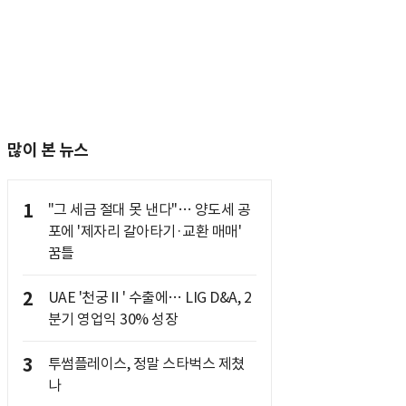
많이 본 뉴스
1
"그 세금 절대 못 낸다"… 양도세 공
포에 '제자리 갈아타기·교환 매매'
꿈틀
2
UAE '천궁Ⅱ' 수출에… LIG D&A, 2
분기 영업익 30% 성장
3
투썸플레이스, 정말 스타벅스 제쳤
나