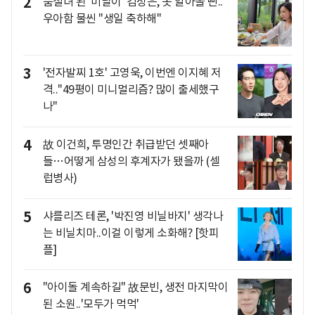
2
품절녀 된 '미달이' 김성은, 못 알아볼 뻔..
우아함 물씬 "생일 축하해"
3
'전자발찌 1호' 고영욱, 이번엔 이지혜 저
격.."49평이 미니멀리즘? 많이 출세했구
나"
4
故 이건희, 투명인간 취급받던 셋째아
들…어떻게 삼성의 후계자가 됐을까 (셀
럽병사)
5
샤를리즈 테론, '박진영 비닐바지' 생각나
는 비닐치마..이걸 이렇게 소화해? [핫피
플]
6
"아이돌 계속하길" 故문빈, 생전 마지막이
된 소원..'모두가 먹먹'