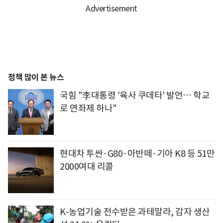
정책 많이 본 뉴스
국힘 "李대통령 '육사 쿠데타' 발언… 학교
로 연좌제 하나"
현대차 투싼·G80·아반떼·기아 K8 등 51만
2000여대 리콜
K-농업기술 전수받은 과테말라, 감자 생산