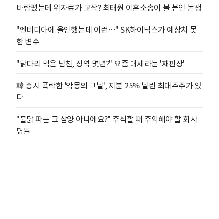
바람폈는데 위자료가 고작? 최태원 이혼소송이 불 붙인 논쟁
"엔비디아에 올인했는데 이런…" SK하이닉스가 예상치 못
한 변수
"닭다리 먹은 남친, 징역 몇년?" 요즘 대세라는 '재판장'
韓 증시 폭락한 '악몽의 그날', 지분 25% 날린 최대주주가 있
다
"불닭 파는 그 삼양 아니에요?" 주식할 때 주의해야 할 회사
명들