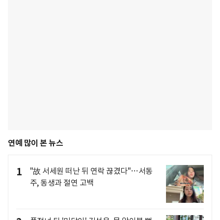
연예 많이 본 뉴스
1
"故 서세원 떠난 뒤 연락 끊겼다"…서동
주, 동생과 절연 고백