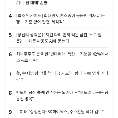
기·교환 매매' 꿈틀
4
[법조 인사이드] 최태원 이혼소송이 불붙인 위자료 논
쟁… 기준 없어 판결 '제각각'
5
[당신의 생각은] "치킨 다리 먼저 먹은 남친, 누구 잘
못?"… 커플 싸움도 AI에 묻는다
6
최대주주도 못 피한 '반대매매' 폭탄… 지분율 42%에서
18%로 추락
7
美, 中 태양광 막을 '역대급 카드' 내놨다… 韓 업계 기대
감↑
8
반도체 공장 통째 인수하는 노키아… "메모리 다음은 광
통신 병목"
9
로이터 "삼성전자·SK하이닉스, 주주환원 확대 검토"