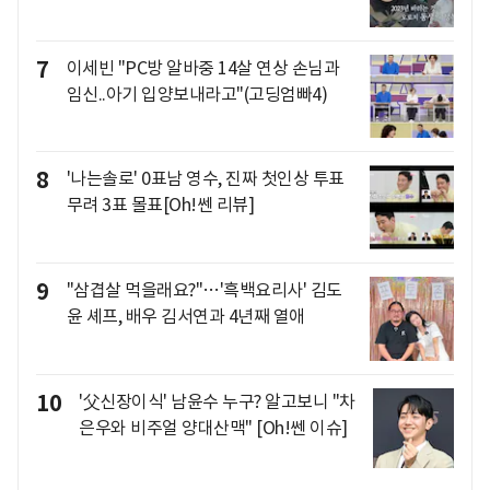
7
이세빈 "PC방 알바중 14살 연상 손님과
임신..아기 입양보내라고"(고딩엄빠4)
8
'나는솔로' 0표남 영수, 진짜 첫인상 투표
무려 3표 몰표[Oh!쎈 리뷰]
9
"삼겹살 먹을래요?"…'흑백요리사' 김도
윤 셰프, 배우 김서연과 4년째 열애
10
'父신장이식' 남윤수 누구? 알고보니 "차
은우와 비주얼 양대산맥" [Oh!쎈 이슈]