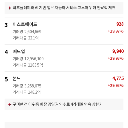
비즈플레이와 AI 기반 업무 자동화 서비스 고도화 위해 전략적 제휴
928
3
이스트에이드
+
29.97
%
거래량
2,604,669
거래대금
22.1억
9,940
4
매드업
+
29.93
%
거래량
12,956,109
거래대금
1183.5억
4,775
5
본느
+
29.93
%
거래량
3,258,675
거래대금
148.2억
구미현 전 아워홈 회장 경영권 인수로 4거래일 연속 상한가