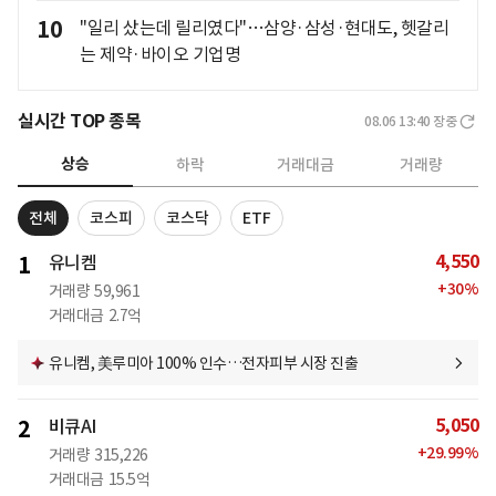
10
"일리 샀는데 릴리였다"…삼양·삼성·현대도, 헷갈리
는 제약·바이오 기업명
실시간 TOP 종목
08.06 13:40
장중
상승
하락
거래대금
거래량
전체
코스피
코스닥
ETF
4,550
1
유니켐
+
30
%
거래량
59,961
거래대금
2.7억
유니켐, 美루미아 100% 인수…전자피부 시장 진출
5,050
2
비큐AI
+
29.99
%
거래량
315,226
거래대금
15.5억