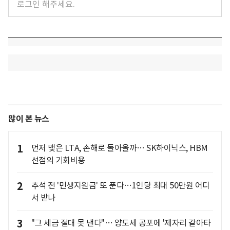
많이 본 뉴스
1
먼저 맺은 LTA, 손해로 돌아올까… SK하이닉스, HBM
선점의 기회비용
2
추석 전 '민생지원금' 또 푼다…1인당 최대 50만원 어디
서 받나
3
"그 세금 절대 못 낸다"… 양도세 공포에 '제자리 갈아타