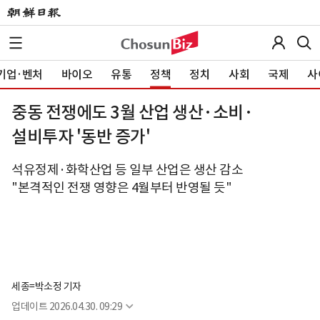
기업·벤처
바이오
유통
정책
정치
사회
국제
사
중동 전쟁에도 3월 산업 생산·소비·
설비투자 '동반 증가'
석유정제·화학산업 등 일부 산업은 생산 감소
"본격적인 전쟁 영향은 4월부터 반영될 듯"
세종=박소정 기자
업데이트
2026.04.30. 09:29