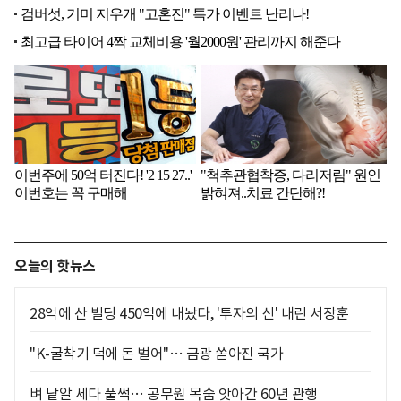
오늘의 핫뉴스
28억에 산 빌딩 450억에 내놨다, '투자의 신' 내린 서장훈
"K-굴착기 덕에 돈 벌어"… 금광 쏟아진 국가
벼 낱알 세다 풀썩… 공무원 목숨 앗아간 60년 관행