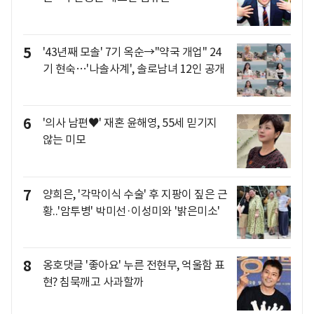
5
'43년째 모솔' 7기 옥순→"약국 개업" 24
기 현숙…'나솔사계', 솔로남녀 12인 공개
6
'의사 남편♥' 재혼 윤해영, 55세 믿기지
않는 미모
7
양희은, '각막이식 수술' 후 지팡이 짚은 근
황..'암투병' 박미선·이성미와 '밝은미소'
8
옹호댓글 '좋아요' 누른 전현무, 억울함 표
현? 침묵깨고 사과할까