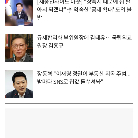
[세종인사이드 아웃] "상속세 때문에 집 팔
아서 되겠냐" 李 약속한 '공제 확대' 도입 불
발
규제합리화 부위원장에 김태유… 국립외교
원장 김흥규
장동혁 "이재명 정권이 부동산 지옥 주범...
밤마다 SNS로 집값 들쑤셔놔"