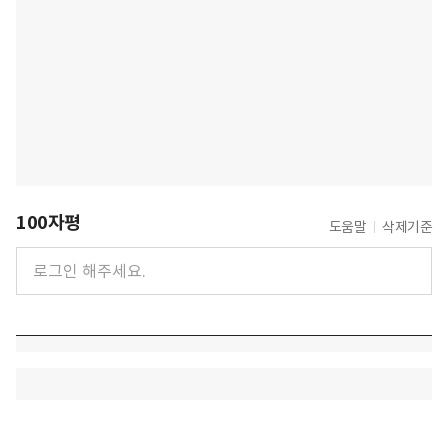
100자평
도움말
삭제기준