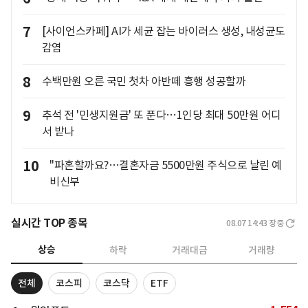
7
[사이언스카페] AI가 세균 잡는 바이러스 생성, 내성균도
감염
8
수백만원 오른 국민 첫차 아반떼 흥행 성공할까
9
추석 전 '민생지원금' 또 푼다…1인당 최대 50만원 어디
서 받나
10
"파혼할까요?…결혼자금 5500만원 주식으로 날린 예
비신부
실시간 TOP 종목
08.07 14:43
장중
상승
하락
거래대금
거래량
전체
코스피
코스닥
ETF