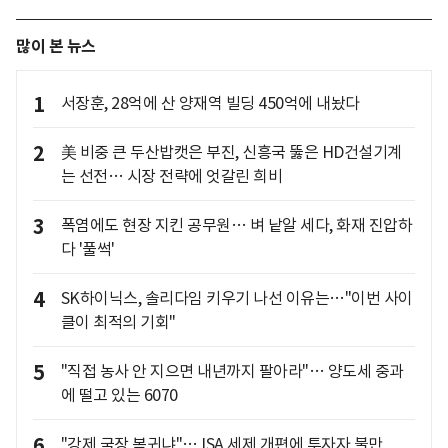
많이 본 뉴스
1
서장훈, 28억에 산 양재역 빌딩 450억에 내놨다
2
美 비중 큰 두산밥캣은 부진, 신흥국 뚫은 HD건설기계
는 선전… 시장 전략에 엇갈린 희비
3
폭염에도 현장 지킨 공무원… 벼 낱알 세다, 화재 진압하
다 '풀썩'
4
SK하이닉스, 솔리다임 키우기 나선 이유는…"이번 사이
클이 최적의 기회"
5
"직접 농사 안 지으면 내년까지 팔아라"… 양도세 중과
에 떨고 있는 6070
6
"강제 국장 복귀냐"… ISA 세제 개편에 투자자 불만