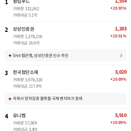
1,554
1
윙입푸드
+
29.93
%
거래량
332,062
거래대금
5.1억
1,203
2
상상인증권
+
29.91
%
거래량
1,378,156
거래대금
16.6억
Sh수협은행, 상상인증권 인수 추진
3,020
3
한국첨단소재
+
29.89
%
거래량
3,978,318
거래대금
117.9억
자회사 양자검증 플랫폼 국제 벤치마크 등재
5,910
4
유니켐
+
29.89
%
거래량
57,969
거래대금
3.4억