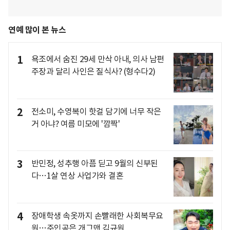
연예 많이 본 뉴스
1
욕조에서 숨진 29세 만삭 아내, 의사 남편
주장과 달리 사인은 질식사? (형수다2)
2
전소미, 수영복이 핫걸 담기에 너무 작은
거 아냐? 여름 미모에 '깜짝'
3
반민정, 성추행 아픔 딛고 9월의 신부된
다…1살 연상 사업가와 결혼
4
장애학생 속옷까지 손빨래한 사회복무요
원…주인공은 개그맨 김규원