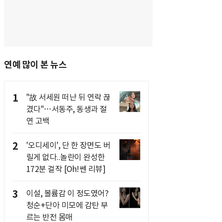
연예 많이 본 뉴스
1
"故 서세원 떠난 뒤 연락 끊
겼다"…서동주, 동생과 절
연 고백
2
'오디세이', 단 한 장면도 버
릴게 없다..놀란이 완성한
172분 걸작 [Oh!쎈 리뷰]
3
이설, 볼륨감 이 정도였어?
청순+단아 미모에 감탄 부
르는 반전 몸매