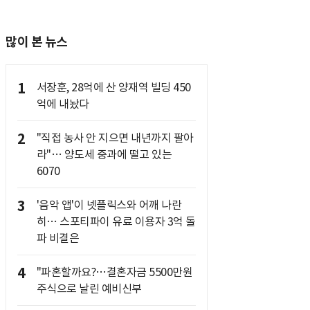
많이 본 뉴스
1
서장훈, 28억에 산 양재역 빌딩 450
억에 내놨다
2
"직접 농사 안 지으면 내년까지 팔아
라"… 양도세 중과에 떨고 있는
6070
3
'음악 앱'이 넷플릭스와 어깨 나란
히… 스포티파이 유료 이용자 3억 돌
파 비결은
4
"파혼할까요?…결혼자금 5500만원
주식으로 날린 예비신부