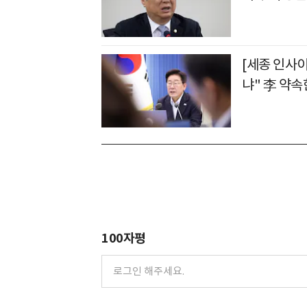
[세종 인사
냐" 李 약속
100자평