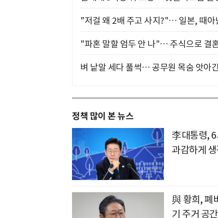
"저걸 왜 2배 주고 사지?"… 일본, 때
"파혼 말할 엄두 안 나"… 주식으로 결
벼 낱알 세다 풀썩… 공무원 목숨 앗아간
정책 많이 본 뉴스
李대통령, 
과감하게 생
與 황희, 폐
기 주거 공