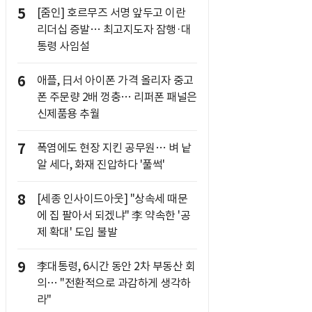
5
[줌인] 호르무즈 서명 앞두고 이란
리더십 증발… 최고지도자 잠행·대
통령 사임설
6
애플, 日서 아이폰 가격 올리자 중고
폰 주문량 2배 껑충… 리퍼폰 패널은
신제품용 추월
7
폭염에도 현장 지킨 공무원… 벼 낱
알 세다, 화재 진압하다 '풀썩'
8
[세종 인사이드아웃] "상속세 때문
에 집 팔아서 되겠냐" 李 약속한 '공
제 확대' 도입 불발
9
李대통령, 6시간 동안 2차 부동산 회
의… "전환적으로 과감하게 생각하
라"