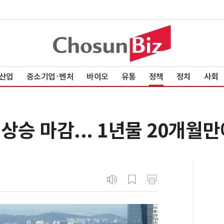
산업
중소기업·벤처
바이오
유통
정책
정치
사회
상승 마감... 1년물 20개월