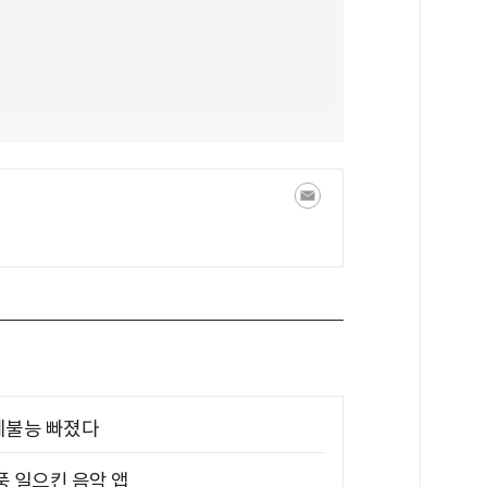
제불능 빠졌다
풍 일으킨 음악 앱