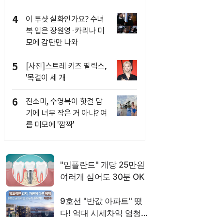
4
이 투샷 실화인가요? 수녀
복 입은 장원영·카리나 미
모에 감탄만 나와
5
[사진]스트레 키즈 필릭스,
'목걸이 세 개
6
전소미, 수영복이 핫걸 담
기에 너무 작은 거 아냐? 여
름 미모에 '깜짝'