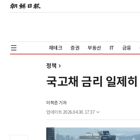
재테크
증권
부동산
IT
금융
정책
국고채 금리 일제히 
이학준 기자
업데이트
2026.04.30. 17:37