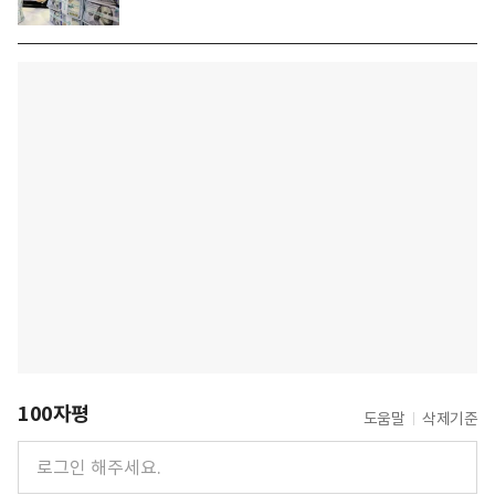
100자평
도움말
삭제기준