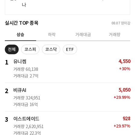
나
실시간 TOP 종목
08.07
장마감
상승
하락
거래대금
거래량
전체
코스피
코스닥
ETF
4,550
1
유니켐
+
30
%
거래량
60,138
거래대금
2.7억
5,050
2
비큐AI
+
29.99
%
거래량
324,951
거래대금
16억
928
3
이스트에이드
+
29.97
%
거래량
2,620,951
거래대금
22.3억