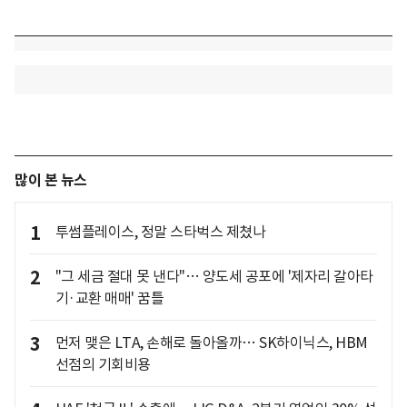
많이 본 뉴스
1
투썸플레이스, 정말 스타벅스 제쳤나
2
"그 세금 절대 못 낸다"… 양도세 공포에 '제자리 갈아타
기·교환 매매' 꿈틀
3
먼저 맺은 LTA, 손해로 돌아올까… SK하이닉스, HBM
선점의 기회비용