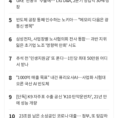
4
UAE '천궁Ⅱ' 수출에… LIG D&A, 2분기 영업익 30% 성
장
5
반도체 공장 통째 인수하는 노키아… "메모리 다음은 광
통신 병목"
6
삼성전자, 사업장별 노사협의회 전사 통합… 과반 지위
잃은 초기업 노조 '영향력 만회' 시도
7
추석 전 '민생지원금' 또 푼다…1인당 최대 50만원 어디
서 받나
8
"1000억 매출 목표" 내건 퓨리오사AI…사업화 시험대
오른 국산 AI 반도체
9
[단독] K9 자주포 수출 공신 'K10 탄약운반차', 21년 만
에 성능 개량
10
23조원 남은 소상공인 코로나 대출… 정부, 또 탕감하