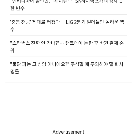
"엔비디아에 올인했는데 이런…" SK하이닉스가 예상치 못
한 변수
'중동 천궁' 제대로 터졌다… LIG 2분기 벌어들인 놀라운 액
수
"스타벅스 진짜 안 가나?"… 탱크데이 논란 후 바뀐 결제 순
위
"불닭 파는 그 삼양 아니에요?" 주식할 때 주의해야 할 회사
명들