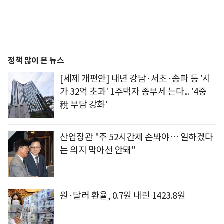
정책 많이 본 뉴스
[세제 개편안] 내년 강남·서초·송파 등 '시
가 32억 초과' 1주택자 종부세 는다... '4중
稅 부담 강화'
산업장관 "주 52시간제 손봐야… 일하겠다
는 의지 막아선 안돼"
원·달러 환율, 0.7원 내린 1423.8원