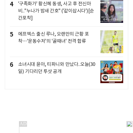
4
'구족화가' 황신혜 동생, 사고 후 전신마
비.."누나가 밤새 간호" ('같이삽시다')[순
간포착]
5
에프엑스 출신 루나, 오랜만의 근황 포
착…'운동수저'의 '골때녀' 전격 합류
6
소녀시대 윤아, 티파니와 만났다..오늘(30
일) 기다리던 투샷 공개