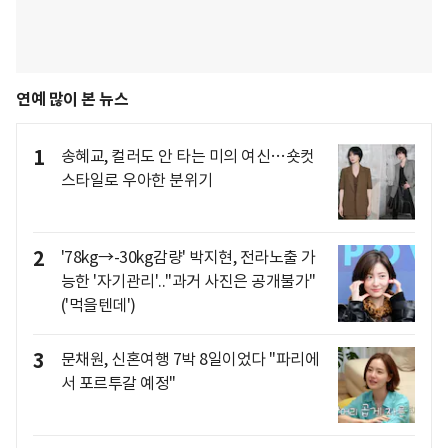
연예 많이 본 뉴스
1
송혜교, 컬러도 안 타는 미의 여신…숏컷
스타일로 우아한 분위기
2
'78kg→-30kg감량' 박지현, 전라노출 가
능한 '자기관리'.."과거 사진은 공개불가"
('먹을텐데')
3
문채원, 신혼여행 7박 8일이었다 "파리에
서 포르투갈 예정"