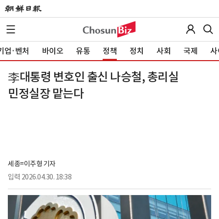
기업·벤처
바이오
유통
정책
정치
사회
국제
사
李대통령 변호인 출신 나승철, 총리실
민정실장 맡는다
세종=이주형 기자
입력
2026.04.30. 18:38