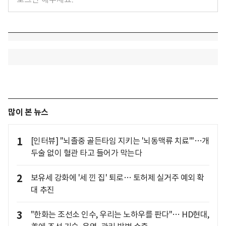
많이 본 뉴스
1
[인터뷰] "뇌졸중 골든타임 지키는 '뇌동맥류 치료'"…개
두술 없이 혈관 타고 들어가 막는다
2
보유세 강화에 '세 낀 집' 퇴로… 토허제 실거주 예외 확
대 추진
3
"한화는 조선소 인수, 우리는 노하우를 판다"… HD현대,