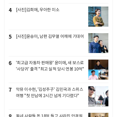
4
[사진]김희애, 우아한 미소
5
[사진]윤승아, 남편 김무열 어깨에 기대어
6
'최고급 자동차 판매왕' 윤미애, 새 보스로
'사당귀' 출격 "최고 실적 당시 연봉 10억"
7
악뮤 이수현, '김성주子' 김민국과 스위스
여행 "첫 만남에 2시간 넘게 기다렸다"
8
동네 사람들 돈 18억 들고 사라진 안경원