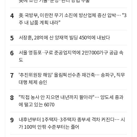
美에 조선 기술·운영·관리 방법 수출
4
美 국방부, 이란전 무기 소진에 방산업체 증산 압박… "3
주 내 납품 계획 내라"
5
서장훈, 28억에 산 양재역 빌딩 450억에 내놨다
6
서울 영등포·구로 준공업지역에 2만7000가구 공급 속
도
7
'추진위원장 해임' 올림픽선수촌 재건축… 송파구, 직무
대행 체제 승인
8
"직접 농사 안 지으면 내년까지 팔아라"… 양도세 중과
에 떨고 있는 6070
9
내후년부터 1주택자·3주택자 종부세 격차 커진다… 시
가 100억 안팎 수준부터는 줄어