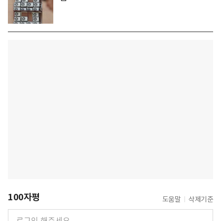
100자평
도움말
삭제기준