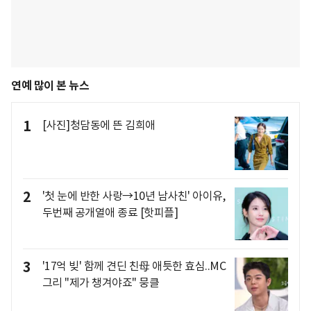
연예 많이 본 뉴스
1
[사진]청담동에 뜬 김희애
2
'첫 눈에 반한 사랑→10년 남사친' 아이유,
두번째 공개열애 종료 [핫피플]
3
'17억 빚' 함께 견딘 친母 애틋한 효심..MC
그리 "제가 챙겨야죠" 뭉클