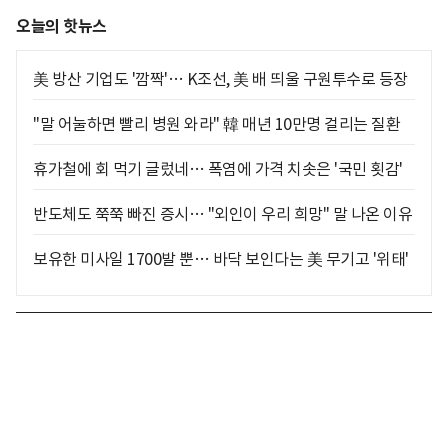
오늘의 핫뉴스
美 방산 기업도 '깜짝'… K조선, 美 배 띄울 구원투수로 등장
"말 어눌하면 빨리 병원 와라" 韓 매년 10만명 걸리는 질환
휴가철에 회 먹기 글렀네… 폭염에 가격 치솟은 '국민 횟감'
반도체도 쭉쭉 빠진 증시… "외인이 우리 희망" 말 나온 이유
보유한 미사일 1700발 뿐… 바닥 보인다는 美 무기고 '위태'