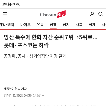
기업·벤처
바이오
유통
정책
정치
사회
국제
사
방산 특수에 한화 자산 순위 7위→5위로...
롯데·포스코는 하락
공정위, 공시대상기업집단 지정 결과
세종=이현승 기자
업데이트
2026.04.29. 14:57