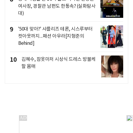
여사장, 경찰관 남편도 한통속? (실화탐사
대)
9
'50대 맞아?' 샤를리즈 테론, 시스루부터
컷아웃까지...패션 아우라[지형준의
Behind]
10
김혜수, 잠옷마저 시상식 드레스 방불케
할 몸매