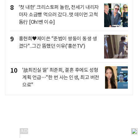
8
'첫 내한' 크리스토퍼 놀란, 전세기 내리자
마자 소금빵 먹으러 갔다..맷 데이먼 고척
돔行 [Oh!쎈 이슈]
9
홍현희♥제이쓴 "준범이 쌍둥이 동생 생
겼다"..그간 뜸했던 이유('홍쓴TV')
10
'故최진실 딸' 최준희, 결혼 후에도 성형
계획 언급…"한 번 사는 인생, 최고 버전
으로"