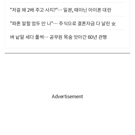
"저걸 왜 2배 주고 사지?"… 일본, 때아닌 아이폰 대란
"파혼 말할 엄두 안 나"… 주식으로 결혼자금 다 날린 女
벼 낱알 세다 풀썩… 공무원 목숨 앗아간 60년 관행