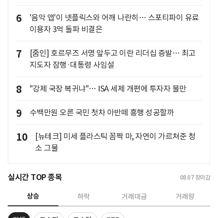
6
'음악 앱'이 넷플릭스와 어깨 나란히… 스포티파이 유료
이용자 3억 돌파 비결은
7
[줌인] 호르무즈 서명 앞두고 이란 리더십 증발… 최고
지도자 잠행·대통령 사임설
8
"강제 국장 복귀냐"… ISA 세제 개편에 투자자 불만
9
수백만원 오른 국민 첫차 아반떼 흥행 성공할까
10
[뉴테크] 미세 플라스틱 꼼짝 마, 자연이 가르쳐준 청
소 그물
실시간 TOP 종목
08.07
장마감
상승
하락
거래대금
거래량