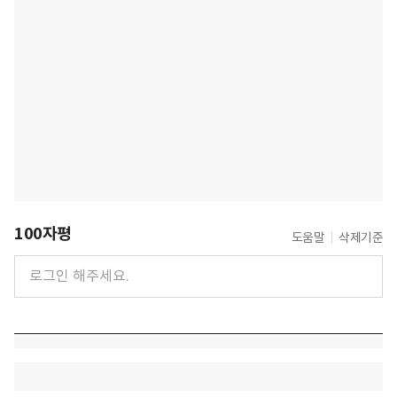
100자평
도움말
삭제기준