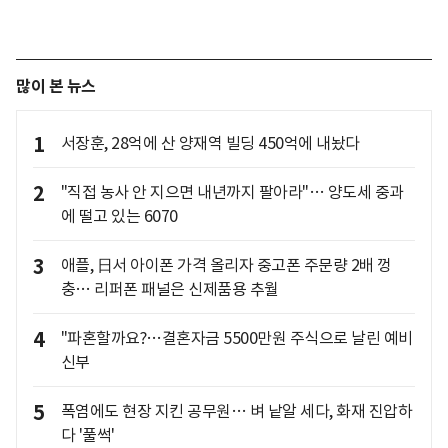
많이 본 뉴스
1
서장훈, 28억에 산 양재역 빌딩 450억에 내놨다
2
"직접 농사 안 지으면 내년까지 팔아라"… 양도세 중과
에 떨고 있는 6070
3
애플, 日서 아이폰 가격 올리자 중고폰 주문량 2배 껑
충… 리퍼폰 패널은 신제품용 추월
4
"파혼할까요?…결혼자금 5500만원 주식으로 날린 예비
신부
5
폭염에도 현장 지킨 공무원… 벼 낱알 세다, 화재 진압하
다 '풀썩'