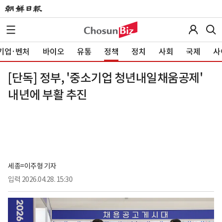
기업·벤처
바이오
유통
정책
정치
사회
국제
사
[단독] 정부, '중소기업 청년내일채움공제'
내년에 부활 추진
세종=이주형 기자
입력
2026.04.28. 15:30