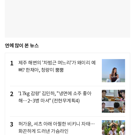
연예 많이 본 뉴스
1
제주 해변의 '차범근 며느리'가 왜이리 예
뻐? 한채아, 청량미 뿜뿜
2
'17kg 감량' 김민하, "냉면에 소주 좋아
해…2~3병 마셔" (전현무계획4)
3
허가윤, 셔츠 아래 아찔한 비키니 자태…
화끈하게 드러낸 가슴라인