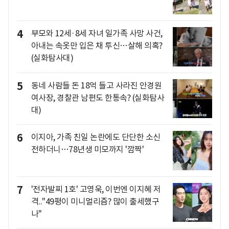
4
부모와 12세·8세 자녀 일가족 사망 사건,
아내는 속옷만 입은 채 투신…살해 의혹?
(실화탐사대)
5
동네 사람들 돈 18억 들고 사라진 안경원
여사장, 경찰관 남편도 한통속? (실화탐사
대)
6
이지아, 가족 친일 논란에도 단단한 소신
전하더니…78년생 미모까지 '깜짝'
7
'전자발찌 1호' 고영욱, 이번엔 이지혜 저
격.."49평이 미니멀리즘? 많이 출세했구
나"