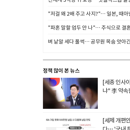
"저걸 왜 2배 주고 사지?"… 일본, 때
"파혼 말할 엄두 안 나"… 주식으로 결
벼 낱알 세다 풀썩… 공무원 목숨 앗아간
정책 많이 본 뉴스
[세종 인사
냐" 李 약속
[세제 개편안
다… '국내 