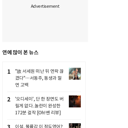
연예 많이 본 뉴스
1
"故 서세원 떠난 뒤 연락 끊
겼다"…서동주, 동생과 절
연 고백
2
'오디세이', 단 한 장면도 버
릴게 없다..놀란이 완성한
172분 걸작 [Oh!쎈 리뷰]
3
이설, 볼륨감 이 정도였어?