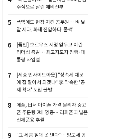
4
주식으로 날린 예비신부
5
폭염에도 현장 지킨 공무원… 벼 낱
알 세다, 화재 진압하다 '풀썩'
6
[줌인] 호르무즈 서명 앞두고 이란
리더십 증발… 최고지도자 잠행·대
통령 사임설
7
[세종 인사이드아웃] "상속세 때문
에 집 팔아서 되겠냐" 李 약속한 '공
제 확대' 도입 불발
8
애플, 日서 아이폰 가격 올리자 중고
폰 주문량 2배 껑충… 리퍼폰 패널은
신제품용 추월
9
"그 세금 절대 못 낸다"… 양도세 공