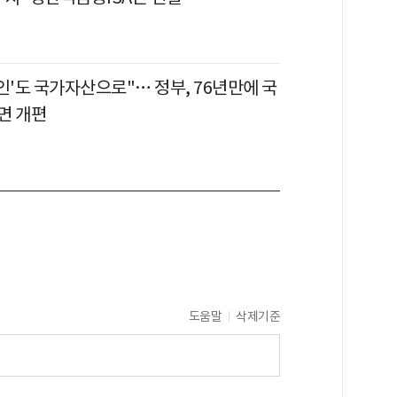
인'도 국가자산으로"… 정부, 76년만에 국
면 개편
도움말
삭제기준