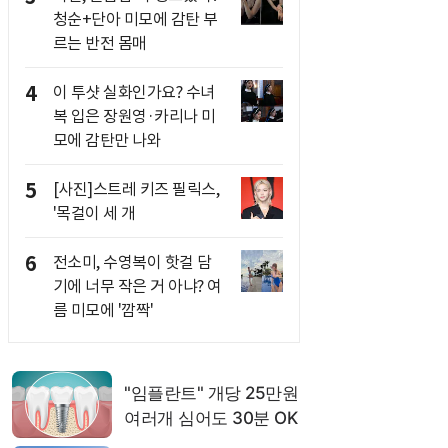
청순+단아 미모에 감탄 부
르는 반전 몸매
4
이 투샷 실화인가요? 수녀
복 입은 장원영·카리나 미
모에 감탄만 나와
5
[사진]스트레 키즈 필릭스,
'목걸이 세 개
6
전소미, 수영복이 핫걸 담
기에 너무 작은 거 아냐? 여
름 미모에 '깜짝'