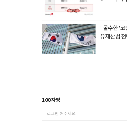
"몰수한 '코
유재산법 전
100자평