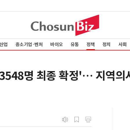
산업
중소기업·벤처
바이오
유통
정책
정치
사회
 '3548명 최종 확정'… 지