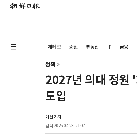
재테크
증권
부동산
IT
금융
정책
2027년 의대 정원
도입
이건 기자
입력
2026.04.28. 21:07