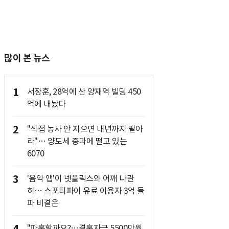
많이 본 뉴스
1
서장훈, 28억에 산 양재역 빌딩 450
억에 내놨다
2
"직접 농사 안 지으면 내년까지 팔아
라"… 양도세 중과에 떨고 있는
6070
3
'음악 앱'이 넷플릭스와 어깨 나란
히… 스포티파이 유료 이용자 3억 돌
파 비결은
"파혼할까요?…결혼자금 5500만원