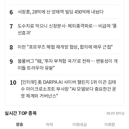
6
서장훈, 28억에 산 양재역 빌딩 450억에 내놨다
7
도수치료 막으니 신장분사·체외충격파로… 비급여 '풍
선효과'
8
이란 "호르무즈 해협 재개방 협상, 합의에 매우 근접"
9
블룸버그 "韓, '투자 부적합 국가'로 전락… 변동성이 개
미들 트라우마 유발"
10
[인터뷰] 美 DARPA AI 사이버 챌린지 1위 이끈 김태
수 마이크로소프트 부사장 "AI 모델보다 중요한건 운
영 체계와 거버넌스"
실시간 TOP 종목
08.09
장마감
상승
하락
거래대금
거래량