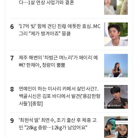
다…1살 연상 사업가와 결혼
6
'17억 빚' 함께 견딘 친母 애틋한 효심..MC
그리 "제가 챙겨야죠" 뭉클
7
제주 해변의 '차범근 며느리'가 왜이리 예
뻐? 한채아, 청량미 뿜뿜
8
연예인이 하는 미사리 카페서 살인사건?..
백골시신은 김포 바다에서 발견('용감한형
사들')[종합]
9
'최현석 딸' 최연수, 조기 출산 후 체중 고
민 "28kg 증량…12kg가 남았어요"