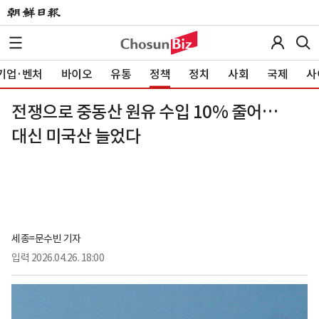
기업·벤처
바이오
유통
정책
정치
사회
국제
사
전쟁으로 중동산 원유 수입 10% 줄어…
대신 미국산 늘었다
세종=문수빈 기자
입력
2026.04.26. 18:00