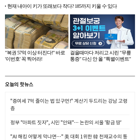
오늘의 핫뉴스
"증여세 7억 줄이는 법 있구먼!" 계산기 두드리는 강남 고령
층
정부 "아파트 짓자", 시민 "안돼"… 논란의 서울 '황금 땅'
"AI 해킹 어떻게 막냐면…" 美 대회 1위한 韓 천재교수의 통