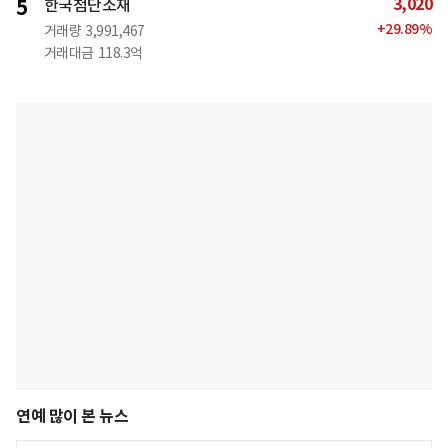
3,020
5
한국첨단소재
+
29.89
%
거래량
3,991,467
거래대금
118.3억
연예 많이 본 뉴스