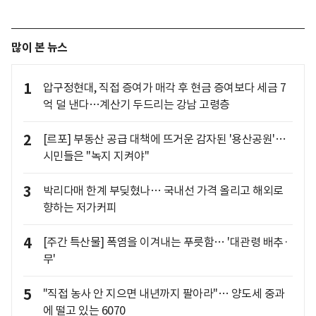
많이 본 뉴스
1
압구정현대, 직접 증여가 매각 후 현금 증여보다 세금 7
억 덜 낸다…계산기 두드리는 강남 고령층
2
[르포] 부동산 공급 대책에 뜨거운 감자된 '용산공원'…
시민들은 "녹지 지켜야"
3
박리다매 한계 부딪혔나… 국내선 가격 올리고 해외로
향하는 저가커피
4
[주간 특산물] 폭염을 이겨내는 푸릇함… '대관령 배추·
무'
5
"직접 농사 안 지으면 내년까지 팔아라"… 양도세 중과
에 떨고 있는 6070