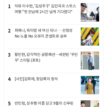
1
악뮤 이수현, '김성주子' 김민국과 스위스
여행 "첫 만남에 2시간 넘게 기다렸다"
2
최예나, 워터밤 새 여신 되나···선정성
No 노출 No 오로지 콘셉트로 승부
3
황민현, 감각적인 공항패션…세련된 '꾸안
꾸' 스타일 (포토)
4
[사진]김희애, 청담룩의 정석
5
반민정, 성추행 아픔 딛고 9월의 신부된