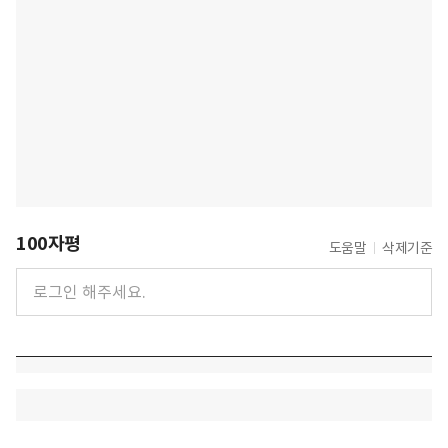
100자평
도움말
삭제기준