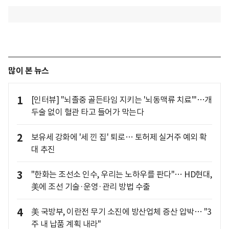
많이 본 뉴스
1
[인터뷰] "뇌졸중 골든타임 지키는 '뇌동맥류 치료'"…개
두술 없이 혈관 타고 들어가 막는다
2
보유세 강화에 '세 낀 집' 퇴로… 토허제 실거주 예외 확
대 추진
3
"한화는 조선소 인수, 우리는 노하우를 판다"… HD현대,
美에 조선 기술·운영·관리 방법 수출
4
美 국방부, 이란전 무기 소진에 방산업체 증산 압박… "3
주 내 납품 계획 내라"