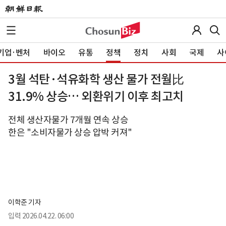
기업·벤처
바이오
유통
정책
정치
사회
국제
사
3월 석탄·석유화학 생산 물가 전월比
31.9% 상승… 외환위기 이후 최고치
전체 생산자물가 7개월 연속 상승
한은 "소비자물가 상승 압박 커져"
이학준 기자
입력
2026.04.22. 06:00