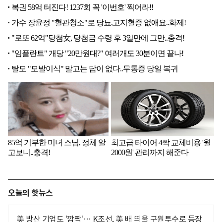
오늘의 핫뉴스
美 방산 기업도 '깜짝'… K조선, 美 배 띄울 구원투수로 등장