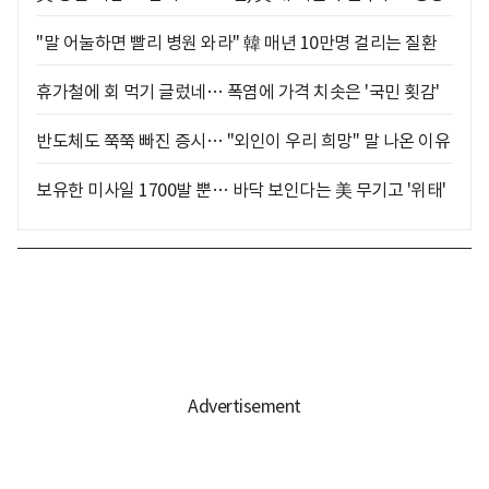
"말 어눌하면 빨리 병원 와라" 韓 매년 10만명 걸리는 질환
휴가철에 회 먹기 글렀네… 폭염에 가격 치솟은 '국민 횟감'
반도체도 쭉쭉 빠진 증시… "외인이 우리 희망" 말 나온 이유
보유한 미사일 1700발 뿐… 바닥 보인다는 美 무기고 '위태'