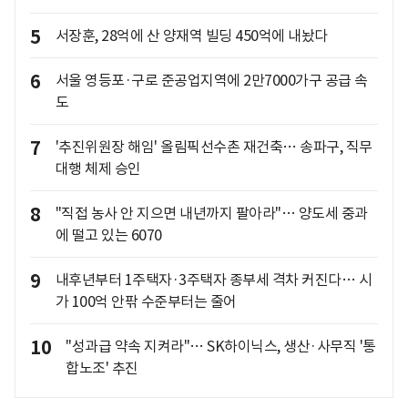
5
서장훈, 28억에 산 양재역 빌딩 450억에 내놨다
6
서울 영등포·구로 준공업지역에 2만7000가구 공급 속
도
7
'추진위원장 해임' 올림픽선수촌 재건축… 송파구, 직무
대행 체제 승인
8
"직접 농사 안 지으면 내년까지 팔아라"… 양도세 중과
에 떨고 있는 6070
9
내후년부터 1주택자·3주택자 종부세 격차 커진다… 시
가 100억 안팎 수준부터는 줄어
10
"성과급 약속 지켜라"… SK하이닉스, 생산·사무직 '통
합노조' 추진