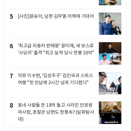
5
[사진]윤승아, 남편 김무열 어깨에 기대어
6
'최고급 자동차 판매왕' 윤미애, 새 보스로
'사당귀' 출격 "최고 실적 당시 연봉 10억"
7
악뮤 이수현, '김성주子' 김민국과 스위스
여행 "첫 만남에 2시간 넘게 기다렸다"
8
동네 사람들 돈 18억 들고 사라진 안경원
여사장, 경찰관 남편도 한통속? (실화탐사
대)