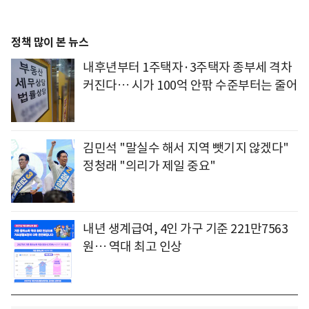
정책 많이 본 뉴스
내후년부터 1주택자·3주택자 종부세 격차
커진다… 시가 100억 안팎 수준부터는 줄어
김민석 "말실수 해서 지역 뺏기지 않겠다"
정청래 "의리가 제일 중요"
내년 생계급여, 4인 가구 기준 221만7563
원… 역대 최고 인상