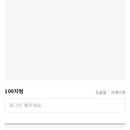
100자평
도움말
삭제기준