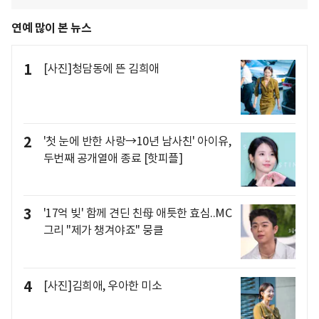
연예 많이 본 뉴스
1
[사진]청담동에 뜬 김희애
2
'첫 눈에 반한 사랑→10년 남사친' 아이유,
두번째 공개열애 종료 [핫피플]
3
'17억 빚' 함께 견딘 친母 애틋한 효심..MC
그리 "제가 챙겨야죠" 뭉클
4
[사진]김희애, 우아한 미소