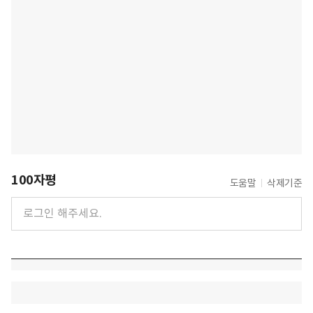
100자평
도움말
삭제기준