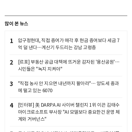
많이 본 뉴스
1
압구정현대, 직접 증여가 매각 후 현금 증여보다 세금 7
억 덜 낸다…계산기 두드리는 강남 고령층
2
[르포] 부동산 공급 대책에 뜨거운 감자된 '용산공원'…
시민들은 "녹지 지켜야"
3
"직접 농사 안 지으면 내년까지 팔아라"… 양도세 중과
에 떨고 있는 6070
4
[인터뷰] 美 DARPA AI 사이버 챌린지 1위 이끈 김태수
마이크로소프트 부사장 "AI 모델보다 중요한건 운영 체
계와 거버넌스"