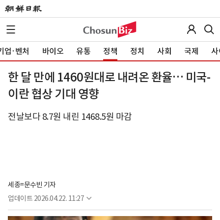
기업·벤처
바이오
유통
정책
정치
사회
국제
사
한 달 만에 1460원대로 내려온 환율… 미국-
이란 협상 기대 영향
전날보다 8.7원 내린 1468.5원 마감
세종=문수빈 기자
업데이트
2026.04.22. 11:27