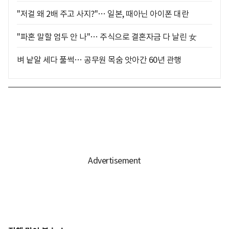
"저걸 왜 2배 주고 사지?"… 일본, 때아닌 아이폰 대란
"파혼 말할 엄두 안 나"… 주식으로 결혼자금 다 날린 女
벼 낱알 세다 풀썩… 공무원 목숨 앗아간 60년 관행