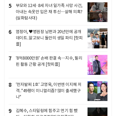
5
부모와 12세·8세 자녀 일가족 사망 사건,
아내는 속옷만 입은 채 투신…살해 의혹?
(실화탐사대)
6
염정아, ♥병원장 남편과 20년만에 공개
데이트..알고보니 둘만의 생일 파티 [핫피
플]
7
'8억8000만원' 손배 판결 속…지수, 필리
핀 활동 근황 공개 [핫피플]
8
'전자발찌 1호' 고영욱, 이번엔 이지혜 저
격.."49평이 미니멀리즘? 많이 출세했구
나"
9
김혜수, 스타일링에 힘주고 연기 힘 뺐