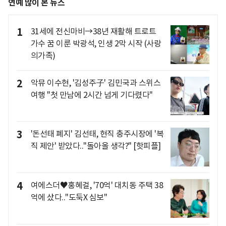
연예 많이 본 뉴스
1
31세에 전신마비→38년 재활해 트로트
가수 꿈 이룬 박광석, 인생 2막 시작 (사랑
의가족)
2
악뮤 이수현, '김성주子' 김민국과 스위스
여행 "첫 만남에 2시간 넘게 기다렸다"
3
'돈선태 폐지' 김선태, 현직 충주시장에 '복
직 제안' 받았다.."돌아올 생각?" [핫피플]
4
여에스더♥홍혜걸, '70억' 대치동 주택 38
억에 샀다.."도둑X 심보"