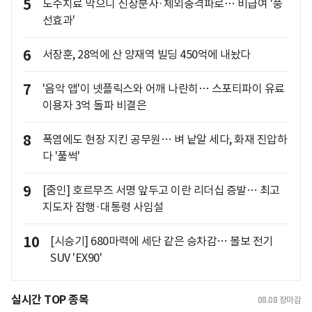
5
도수치료 막으니 신장분사·체외충격파로… 비급여 '풍
선효과'
6
서장훈, 28억에 산 양재역 빌딩 450억에 내놨다
7
'음악 앱'이 넷플릭스와 어깨 나란히… 스포티파이 유료
이용자 3억 돌파 비결은
8
폭염에도 현장 지킨 공무원… 벼 낱알 세다, 화재 진압하
다 '풀썩'
9
[줌인] 호르무즈 서명 앞두고 이란 리더십 증발… 최고
지도자 잠행·대통령 사임설
10
[시승기] 680마력에 세단 같은 승차감… 볼보 전기
SUV 'EX90'
실시간 TOP 종목
08.08
장마감