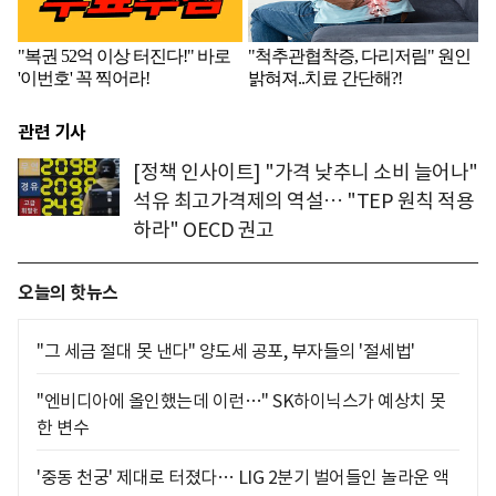
관련 기사
[정책 인사이트] "가격 낮추니 소비 늘어나"
석유 최고가격제의 역설… "TEP 원칙 적용
하라" OECD 권고
오늘의 핫뉴스
"그 세금 절대 못 낸다" 양도세 공포, 부자들의 '절세법'
"엔비디아에 올인했는데 이런…" SK하이닉스가 예상치 못
한 변수
'중동 천궁' 제대로 터졌다… LIG 2분기 벌어들인 놀라운 액