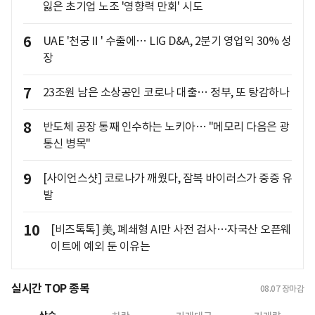
잃은 초기업 노조 '영향력 만회' 시도
6
UAE '천궁Ⅱ' 수출에… LIG D&A, 2분기 영업익 30% 성
장
7
23조원 남은 소상공인 코로나 대출… 정부, 또 탕감하나
8
반도체 공장 통째 인수하는 노키아… "메모리 다음은 광
통신 병목"
9
[사이언스샷] 코로나가 깨웠다, 잠복 바이러스가 중증 유
발
10
[비즈톡톡] 美, 폐쇄형 AI만 사전 검사…자국산 오픈웨
이트에 예외 둔 이유는
실시간 TOP 종목
08.07
장마감