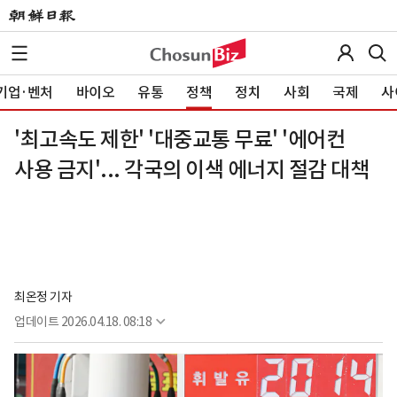
기업·벤처
바이오
유통
정책
정치
사회
국제
사
'최고속도 제한' '대중교통 무료' '에어컨
사용 금지'... 각국의 이색 에너지 절감 대책
최온정 기자
업데이트
2026.04.18. 08:18