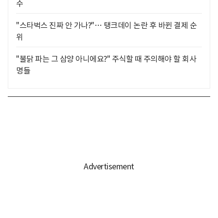
수
"스타벅스 진짜 안 가나?"… 탱크데이 논란 후 바뀐 결제 순
위
"불닭 파는 그 삼양 아니에요?" 주식할 때 주의해야 할 회사
명들