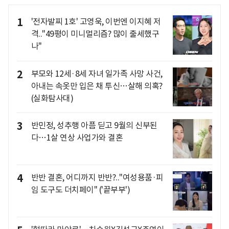
1
'전자발찌 1호' 고영욱, 이번엔 이지혜 저
격.."49평이 미니멀리즘? 많이 출세했구
나"
2
부모와 12세·8세 자녀 일가족 사망 사건,
아내는 속옷만 입은 채 투신…살해 의혹?
(실화탐사대)
3
반민정, 성추행 아픔 딛고 9월의 신부된
다…1살 연상 사업가와 결혼
4
반반 결혼, 어디까지 반반?.."여성용품·피
임 도구도 더치페이" ('끝부부')