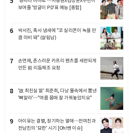
5
'형따라 마야로'…차승원X김성균X주연이
보여줄 '방글이 PD'표 예능 [종합]
6
박서진, 축사 냄새에 "코 실리콘이 녹을 만
큼 마비 돼" (살림남)
7
손연재, 촌스러운 카프리 팬츠를 세련되게
만든 前 리듬체조 요정
8
'故 최진실 딸' 최준희, 다낭 물속에서 뽐낸
'뼈말라'…"여름 몸매 잘 가꿔놓았지요"
9
아이유는 결별, 장기하는 열애…전여친과
전남친의 '묘한' 시기 [Oh!쎈 이슈]