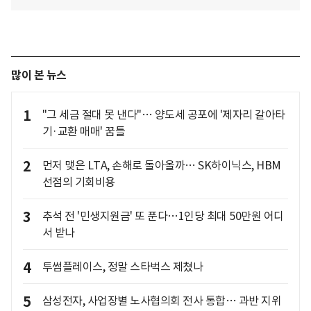
많이 본 뉴스
1
"그 세금 절대 못 낸다"… 양도세 공포에 '제자리 갈아타
기·교환 매매' 꿈틀
2
먼저 맺은 LTA, 손해로 돌아올까… SK하이닉스, HBM
선점의 기회비용
3
추석 전 '민생지원금' 또 푼다…1인당 최대 50만원 어디
서 받나
4
투썸플레이스, 정말 스타벅스 제쳤나
5
삼성전자, 사업장별 노사협의회 전사 통합… 과반 지위