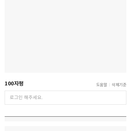
100자평
도움말
삭제기준