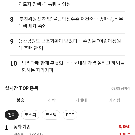
지도자 잠행·대통령 사임설
8
'추진위원장 해임' 올림픽선수촌 재건축… 송파구, 직무
대행 체제 승인
9
용산공원도 근조화환이 덮었다… 주민들 "어린이정원
에 주택 안 돼"
10
박리다매 한계 부딪혔나… 국내선 가격 올리고 해외로
향하는 저가커피
실시간 TOP 종목
08.08
장마감
상승
하락
거래대금
거래량
전체
코스피
코스닥
ETF
8,060
1
동화기업
+
30
%
거래량
1,338,415