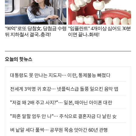
오늘의 핫뉴스
대통령도 못 만나는 지도자… 이란, 통제불능 빠졌다
전세계 3억명 귀 호강… 넷플릭스급 돌풍 일으킨 음악 앱
"저걸 왜 2배 주고 사지?"… 일본, 때아닌 아이폰 대란
"파혼 말할 엄두 안 나"… 주식으로 결혼자금 다 날린 女
벼 낱알 세다 풀썩… 공무원 목숨 앗아간 60년 관행