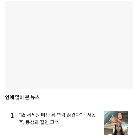
연예 많이 본 뉴스
1
"故 서세원 떠난 뒤 연락 끊겼다"…서동
주, 동생과 절연 고백