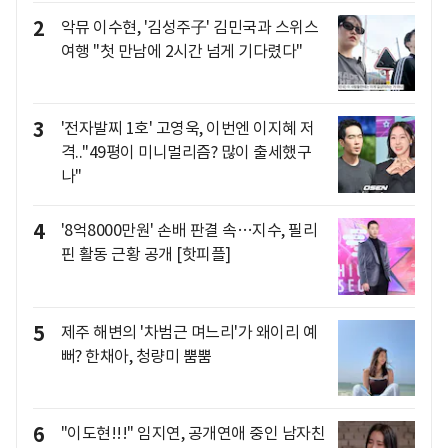
2
악뮤 이수현, '김성주子' 김민국과 스위스
여행 "첫 만남에 2시간 넘게 기다렸다"
3
'전자발찌 1호' 고영욱, 이번엔 이지혜 저
격.."49평이 미니멀리즘? 많이 출세했구
나"
4
'8억8000만원' 손배 판결 속…지수, 필리
핀 활동 근황 공개 [핫피플]
5
제주 해변의 '차범근 며느리'가 왜이리 예
뻐? 한채아, 청량미 뿜뿜
6
"이도현!!!" 임지연, 공개연애 중인 남자친