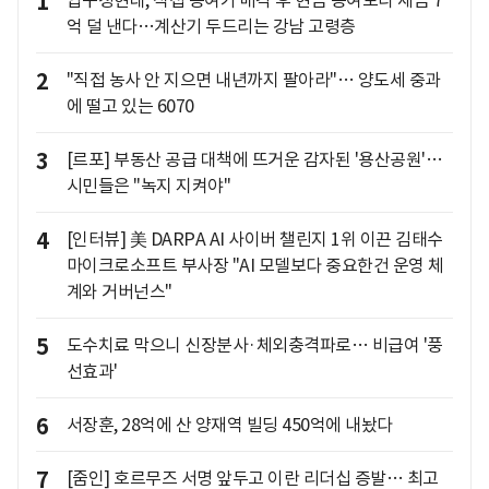
1
압구정현대, 직접 증여가 매각 후 현금 증여보다 세금 7
억 덜 낸다…계산기 두드리는 강남 고령층
2
"직접 농사 안 지으면 내년까지 팔아라"… 양도세 중과
에 떨고 있는 6070
3
[르포] 부동산 공급 대책에 뜨거운 감자된 '용산공원'…
시민들은 "녹지 지켜야"
4
[인터뷰] 美 DARPA AI 사이버 챌린지 1위 이끈 김태수
마이크로소프트 부사장 "AI 모델보다 중요한건 운영 체
계와 거버넌스"
5
도수치료 막으니 신장분사·체외충격파로… 비급여 '풍
선효과'
6
서장훈, 28억에 산 양재역 빌딩 450억에 내놨다
7
[줌인] 호르무즈 서명 앞두고 이란 리더십 증발… 최고