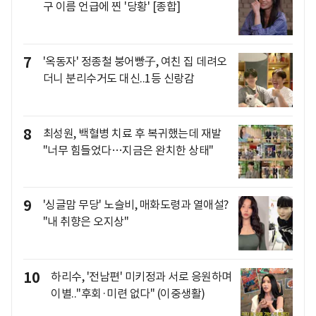
구 이름 언급에 찐 '당황' [종합]
7
'옥동자' 정종철 붕어빵子, 여친 집 데려오
더니 분리수거도 대신..1등 신랑감
8
최성원, 백혈병 치료 후 복귀했는데 재발
"너무 힘들었다…지금은 완치한 상태"
9
'싱글맘 무당' 노슬비, 매화도령과 열애설?
"내 취향은 오지상"
10
하리수, '전남편' 미키정과 서로 응원하며
이별.."후회·미련 없다" (이중생활)