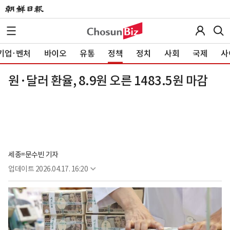
기업·벤처
바이오
유통
정책
정치
사회
국제
사
원·달러 환율, 8.9원 오른 1483.5원 마감
세종=문수빈 기자
업데이트
2026.04.17. 16:20