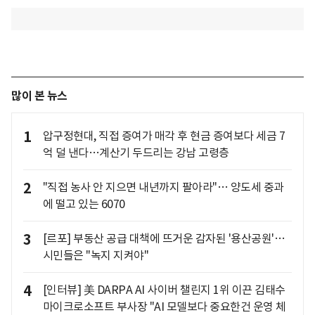
많이 본 뉴스
1
압구정현대, 직접 증여가 매각 후 현금 증여보다 세금 7
억 덜 낸다…계산기 두드리는 강남 고령층
2
"직접 농사 안 지으면 내년까지 팔아라"… 양도세 중과
에 떨고 있는 6070
3
[르포] 부동산 공급 대책에 뜨거운 감자된 '용산공원'…
시민들은 "녹지 지켜야"
4
[인터뷰] 美 DARPA AI 사이버 챌린지 1위 이끈 김태수
마이크로소프트 부사장 "AI 모델보다 중요한건 운영 체