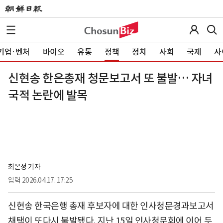
기업·벤처
바이오
유통
정책
정치
사회
국제
사
신현송 한은총재 청문보고서 또 불발… 자녀
국적 논란에 발목
최온정 기자
입력
2026.04.17. 17:25
신현송 한국은행 총재 후보자에 대한 인사청문경과보고서
채택이 또다시 불발됐다. 지난 15일 인사청문회에 이어 두