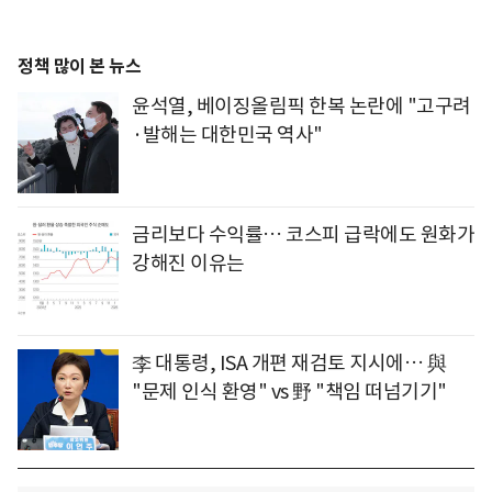
정책 많이 본 뉴스
윤석열, 베이징올림픽 한복 논란에 "고구려
·발해는 대한민국 역사"
금리보다 수익률… 코스피 급락에도 원화가
강해진 이유는
李 대통령, ISA 개편 재검토 지시에… 與
"문제 인식 환영" vs 野 "책임 떠넘기기"