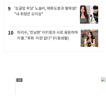
9
'싱글맘 무당' 노슬비, 매화도령과 열애설?
"내 취향은 오지상"
10
하리수, '전남편' 미키정과 서로 응원하며
이별.."후회·미련 없다" (이중생활)
개인정보처리방침
앱설치(Android)
본 사이트의 주가 시세정보는 정보 제공 목적이며, 오류가