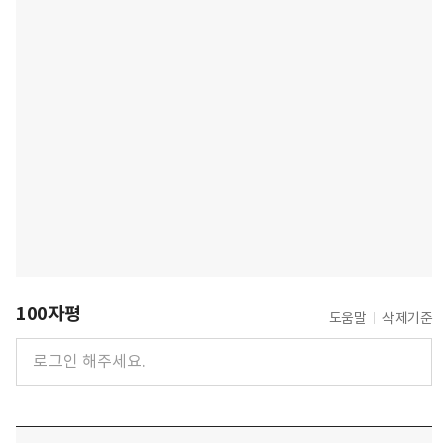
100자평
도움말
삭제기준