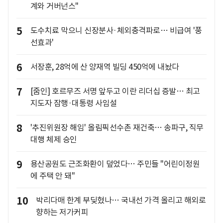
계와 거버넌스"
5
도수치료 막으니 신장분사·체외충격파로… 비급여 '풍
선효과'
6
서장훈, 28억에 산 양재역 빌딩 450억에 내놨다
7
[줌인] 호르무즈 서명 앞두고 이란 리더십 증발… 최고
지도자 잠행·대통령 사임설
8
'추진위원장 해임' 올림픽선수촌 재건축… 송파구, 직무
대행 체제 승인
9
용산공원도 근조화환이 덮었다… 주민들 "어린이정원
에 주택 안 돼"
10
박리다매 한계 부딪혔나… 국내선 가격 올리고 해외로
향하는 저가커피