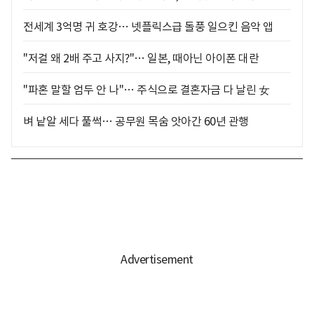
전세계 3억명 귀 호강… 넷플릭스급 돌풍 일으킨 음악 앱
"저걸 왜 2배 주고 사지?"… 일본, 때아닌 아이폰 대란
"파혼 말할 엄두 안 나"… 주식으로 결혼자금 다 날린 女
벼 낱알 세다 풀썩… 공무원 목숨 앗아간 60년 관행