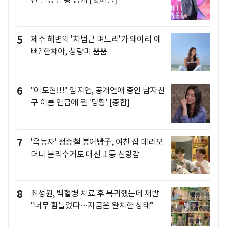
5
제주 해변의 '차범근 며느리'가 왜이리 예
뻐? 한채아, 청량미 뿜뿜
6
"이도현!!!" 임지연, 공개연애 중인 남자친
구 이름 언급에 찐 '당황' [종합]
7
'옥동자' 정종철 붕어빵子, 여친 집 데려오
더니 분리수거도 대신..1등 신랑감
8
최성원, 백혈병 치료 후 복귀했는데 재발
"너무 힘들었다…지금은 완치한 상태"