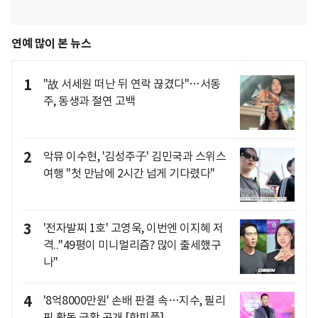
연예 많이 본 뉴스
1
"故 서세원 떠난 뒤 연락 끊겼다"…서동
주, 동생과 절연 고백
2
악뮤 이수현, '김성주子' 김민국과 스위스
여행 "첫 만남에 2시간 넘게 기다렸다"
3
'전자발찌 1호' 고영욱, 이번엔 이지혜 저
격.."49평이 미니멀리즘? 많이 출세했구
나"
4
'8억8000만원' 손배 판결 속…지수, 필리
핀 활동 근황 공개 [핫피플]