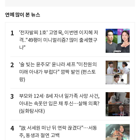
연예 많이 본 뉴스
1
'전자발찌 1호' 고영욱, 이번엔 이지혜 저
격.."49평이 미니멀리즘? 많이 출세했구
나"
2
'술 빚는 윤주모' 윤나라 셰프 "이찬원의
미래 아내가 부럽다" 깜짝 발언 (편스토
랑)
3
부모와 12세·8세 자녀 일가족 사망 사건,
아내는 속옷만 입은 채 투신…살해 의혹?
(실화탐사대)
4
"故 서세원 떠난 뒤 연락 끊겼다"…서동
주, 동생과 절연 고백