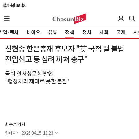
기업·벤처
바이오
유통
정책
정치
사회
국제
사
신현송 한은총재 후보자 "英 국적 딸 불법
전입신고 등 심려 끼쳐 송구"
국회 인사청문회 발언
"행정처리 제대로 못한 불찰"
최온정 기자
업데이트
2026.04.15. 11:23