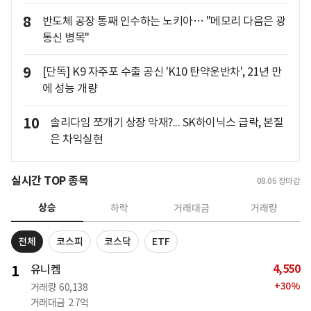
8
반도체 공장 통째 인수하는 노키아… "메모리 다음은 광
통신 병목"
9
[단독] K9 자주포 수출 공신 'K10 탄약운반차', 21년 만
에 성능 개량
10
솔리다임 쪼개기 상장 악재?... SK하이닉스 급락, 본질
은 차익실현
실시간 TOP 종목
08.06
장마감
상승
하락
거래대금
거래량
전체
코스피
코스닥
ETF
4,550
1
유니켐
+
30
%
거래량
60,138
거래대금
2.7억