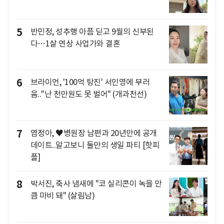
5
반민정, 성추행 아픔 딛고 9월의 신부된
다…1살 연상 사업가와 결혼
6
브라이언, '100억 탕진' 서인영에 부러
움.."난 천만원도 못 벌어" (개과천선)
7
염정아, ♥병원장 남편과 20년만에 공개
데이트..알고보니 둘만의 생일 파티 [핫피
플]
8
박서진, 축사 냄새에 "코 실리콘이 녹을 만
큼 마비 돼" (살림남)