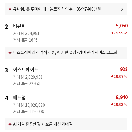
유니켐, 美 루미아 테크놀로지스 인수…85억7400만원
5,050
2
비큐AI
+
29.99
%
거래량
324,951
거래대금
16억
비즈플레이와 전략적 제휴, AI 기반 출장·경비 관리 서비스 고도화
928
3
이스트에이드
+
29.97
%
거래량
2,620,951
거래대금
22.3억
9,940
4
매드업
+
29.93
%
거래량
13,028,020
거래대금
1190.7억
AI 기술 활용한 광고 효율 개선 기대감