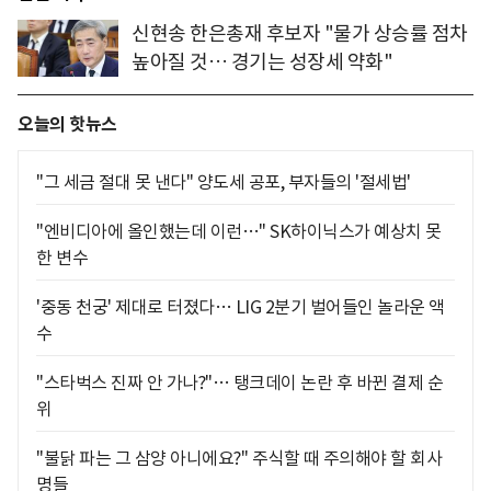
신현송 한은총재 후보자 "물가 상승률 점차
높아질 것… 경기는 성장세 약화"
오늘의 핫뉴스
"그 세금 절대 못 낸다" 양도세 공포, 부자들의 '절세법'
"엔비디아에 올인했는데 이런…" SK하이닉스가 예상치 못
한 변수
'중동 천궁' 제대로 터졌다… LIG 2분기 벌어들인 놀라운 액
수
"스타벅스 진짜 안 가나?"… 탱크데이 논란 후 바뀐 결제 순
위
"불닭 파는 그 삼양 아니에요?" 주식할 때 주의해야 할 회사
명들