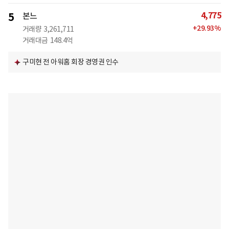
4,775
5
본느
+
29.93
%
거래량
3,261,711
거래대금
148.4억
구미현 전 아워홈 회장 경영권 인수