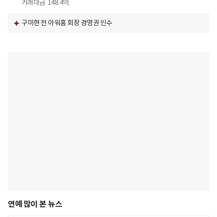
거래대금
148.4억
구미현 전 아워홈 회장 경영권 인수
연예 많이 본 뉴스