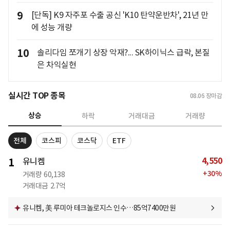
9
[단독] K9 자주포 수출 공신 'K10 탄약운반차', 21년 만
에 성능 개량
10
솔리다임 쪼개기 상장 악재?... SK하이닉스 급락, 본질
은 차익실현
실시간 TOP 종목
08.06
장마감
상승
하락
거래대금
거래량
전체
코스피
코스닥
ETF
4,550
1
유니켐
+
30
%
거래량
60,138
거래대금
2.7억
유니켐, 美 루미아 테크놀로지스 인수…85억7400만원