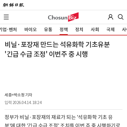
기업·벤처
바이오
유통
정책
정치
사회
국제
사
비닐·포장재 만드는 석유화학 기초유분
'긴급 수급 조정' 이번주 중 시행
세종=박소정 기자
입력
2026.04.14. 18:24
정부가 비닐·포장재의 재료가 되는 '석유화학 기초 유
분'에 대한 '긴급 수급 조정' 조치를 이번 주 중 시행하기로