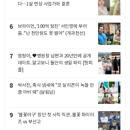
다…1살 연상 사업가와 결혼
6
브라이언, '100억 탕진' 서인영에 부러
움.."난 천만원도 못 벌어" (개과천선)
7
염정아, ♥병원장 남편과 20년만에 공개
데이트..알고보니 둘만의 생일 파티 [핫피
플]
8
박서진, 축사 냄새에 "코 실리콘이 녹을 만
큼 마비 돼" (살림남)
9
'불꽃야구' 창단 첫 사직 직관..불꽃 파이터
즈 vs 부산고