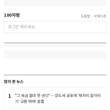
100자평
도움말
삭제기준
많이 본 뉴스
1
"그 세금 절대 못 낸다"… 양도세 공포에 '제자리 갈아타
기·교환 매매' 꿈틀