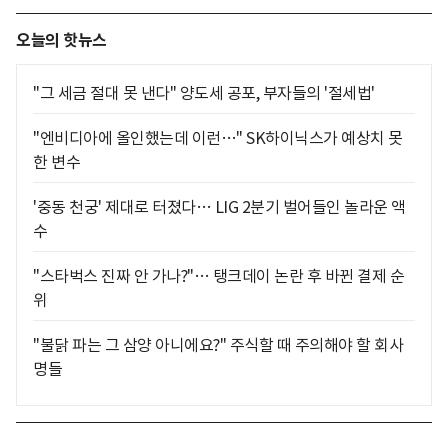
오늘의 핫뉴스
"그 세금 절대 못 낸다" 양도세 공포, 부자들의 '절세법'
"엔비디아에 올인했는데 이런…" SK하이닉스가 예상치 못
한 변수
'중동 천궁' 제대로 터졌다… LIG 2분기 벌어들인 놀라운 액
수
"스타벅스 진짜 안 가나?"… 탱크데이 논란 후 바뀐 결제 순
위
"불닭 파는 그 삼양 아니에요?" 주식할 때 주의해야 할 회사
명들