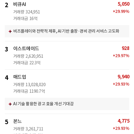
5,050
2
비큐AI
+
29.99
%
거래량
324,951
거래대금
16억
비즈플레이와 전략적 제휴, AI 기반 출장·경비 관리 서비스 고도화
928
3
이스트에이드
+
29.97
%
거래량
2,620,951
거래대금
22.3억
9,940
4
매드업
+
29.93
%
거래량
13,028,020
거래대금
1190.7억
AI 기술 활용한 광고 효율 개선 기대감
4,775
5
본느
+
29.93
%
거래량
3,261,711