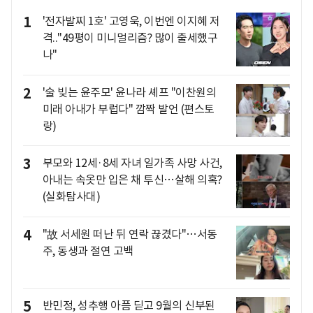
1
'전자발찌 1호' 고영욱, 이번엔 이지혜 저
격.."49평이 미니멀리즘? 많이 출세했구
나"
2
'술 빚는 윤주모' 윤나라 셰프 "이찬원의
미래 아내가 부럽다" 깜짝 발언 (편스토
랑)
3
부모와 12세·8세 자녀 일가족 사망 사건,
아내는 속옷만 입은 채 투신…살해 의혹?
(실화탐사대)
4
"故 서세원 떠난 뒤 연락 끊겼다"…서동
주, 동생과 절연 고백
5
반민정, 성추행 아픔 딛고 9월의 신부된