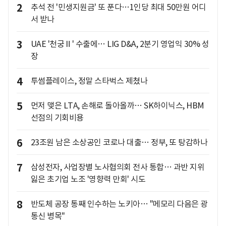
2
추석 전 '민생지원금' 또 푼다…1인당 최대 50만원 어디
서 받나
3
UAE '천궁Ⅱ' 수출에… LIG D&A, 2분기 영업익 30% 성
장
4
투썸플레이스, 정말 스타벅스 제쳤나
5
먼저 맺은 LTA, 손해로 돌아올까… SK하이닉스, HBM
선점의 기회비용
6
23조원 남은 소상공인 코로나 대출… 정부, 또 탕감하나
7
삼성전자, 사업장별 노사협의회 전사 통합… 과반 지위
잃은 초기업 노조 '영향력 만회' 시도
8
반도체 공장 통째 인수하는 노키아… "메모리 다음은 광
통신 병목"