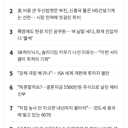
2
美 비중 큰 두산밥캣은 부진, 신흥국 뚫은 HD건설기계
는 선전… 시장 전략에 엇갈린 희비
3
폭염에도 현장 지킨 공무원… 벼 낱알 세다, 화재 진압하
다 '풀썩'
4
SK하이닉스, 솔리다임 키우기 나선 이유는…"이번 사이
클이 최적의 기회"
5
"강제 국장 복귀냐"… ISA 세제 개편에 투자자 불만
6
"파혼할까요?…결혼자금 5500만원 주식으로 날린 예비
신부
7
"직접 농사 안 지으면 내년까지 팔아라"… 양도세 중과
에 떨고 있는 6070