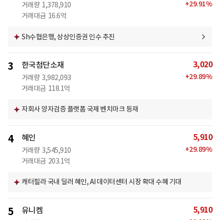
+
29.91
%
거래량
1,378,910
거래대금
16.6억
Sh수협은행, 상상인증권 인수 추진
3,020
3
한국첨단소재
+
29.89
%
거래량
3,982,093
거래대금
118.1억
자회사 양자검증 플랫폼 국제 벤치마크 등재
5,910
4
혜인
+
29.89
%
거래량
3,545,910
거래대금
203.1억
캐터필라 국내 딜러 혜인, AI 데이터센터 시장 확대 수혜 기대
5,910
5
유니켐