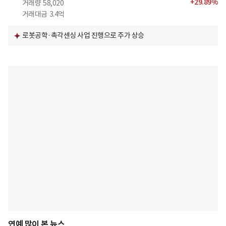
+
29.89
%
거래량
58,020
거래대금
3.4억
로봇공학·촉각센싱 사업 진행으로 주가 상승
연예 많이 본 뉴스