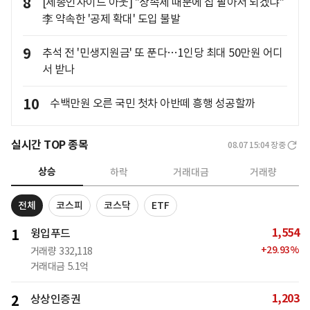
8
[세종인사이드 아웃] "상속세 때문에 집 팔아서 되겠냐"
李 약속한 '공제 확대' 도입 불발
9
추석 전 '민생지원금' 또 푼다…1인당 최대 50만원 어디
서 받나
10
수백만원 오른 국민 첫차 아반떼 흥행 성공할까
실시간 TOP 종목
08.07 15:04
장중
상승
하락
거래대금
거래량
전체
코스피
코스닥
ETF
1,554
1
윙입푸드
+
29.93
%
거래량
332,118
거래대금
5.1억
1,203
2
상상인증권