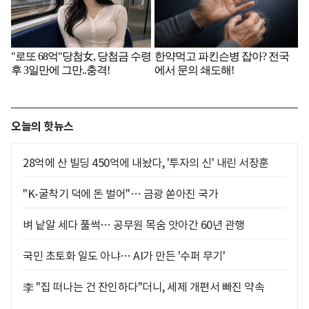
오늘의 핫뉴스
28억에 산 빌딩 450억에 내놨다, '투자의 신' 내린 서장훈
"K-굴착기 덕에 돈 벌어"… 금광 쏟아진 국가
벼 낱알 세다 풀썩… 공무원 목숨 앗아간 60년 관행
국민 초토화 일도 아냐… AI가 만든 '수퍼 무기'
李 "집 떠나는 건 잔인하다"더니, 세제 개편서 빠진 약속