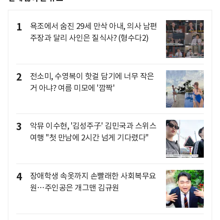
1
욕조에서 숨진 29세 만삭 아내, 의사 남편
주장과 달리 사인은 질식사? (형수다2)
2
전소미, 수영복이 핫걸 담기에 너무 작은
거 아냐? 여름 미모에 '깜짝'
3
악뮤 이수현, '김성주子' 김민국과 스위스
여행 "첫 만남에 2시간 넘게 기다렸다"
4
장애학생 속옷까지 손빨래한 사회복무요
원…주인공은 개그맨 김규원