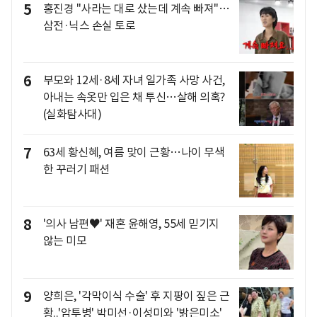
5
홍진경 "사라는 대로 샀는데 계속 빠져"…
삼전·닉스 손실 토로
6
부모와 12세·8세 자녀 일가족 사망 사건,
아내는 속옷만 입은 채 투신…살해 의혹?
(실화탐사대)
7
63세 황신혜, 여름 맞이 근황…나이 무색
한 꾸러기 패션
8
'의사 남편♥' 재혼 윤해영, 55세 믿기지
않는 미모
9
양희은, '각막이식 수술' 후 지팡이 짚은 근
황..'암투병' 박미선·이성미와 '밝은미소'