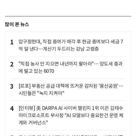
많이 본 뉴스
1
압구정현대, 직접 증여가 매각 후 현금 증여보다 세금 7
억 덜 낸다…계산기 두드리는 강남 고령층
2
"직접 농사 안 지으면 내년까지 팔아라"… 양도세 중과
에 떨고 있는 6070
3
[르포] 부동산 공급 대책에 뜨거운 감자된 '용산공원'…
시민들은 "녹지 지켜야"
4
[인터뷰] 美 DARPA AI 사이버 챌린지 1위 이끈 김태수
마이크로소프트 부사장 "AI 모델보다 중요한건 운영 체
계와 거버넌스"