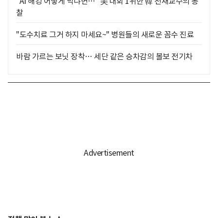
"AI 해킹 어떻게 막냐면…" 美 대회 1위한 韓 천재교수의 통
찰
"도수치료 그거 하지 마세요~" 병원들의 새로운 꼼수 진료
바람 가르는 보닛 장착… 세단 같은 승차감의 볼보 전기차