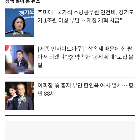
정책 많이 본 뉴스
추미애 "국가직 소방공무원 인건비, 경기도
가 1조원 이상 부담… 재정 개혁 시급"
[세종 인사이드아웃] "상속세 때문에 집 팔
아서 되겠냐" 李 약속한 '공제 확대' 도입 불
발
이회창 前 총재 부인 한인옥 여사 별세… 향
년 88세