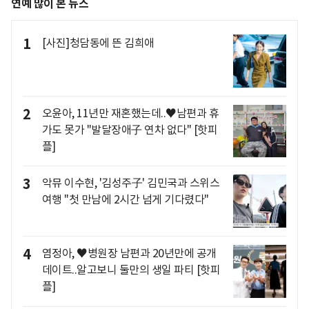
연예 많이 본 뉴스
1
[사진]청담동에 뜬 김희애
2
오윤아, 11년만 재혼했는데..♥남편과 휴
가도 못가 "발달장애子 연차 없다" [핫피
플]
3
악뮤 이수현, '김성주子' 김민국과 스위스
여행 "첫 만남에 2시간 넘게 기다렸다"
4
염정아, ♥병원장 남편과 20년만에 공개
데이트..알고보니 둘만의 생일 파티 [핫피
플]