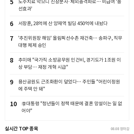
5
도수치료 막으니 신장분사·체외충격파로… 비급여 '풍
선효과'
6
서장훈, 28억에 산 양재역 빌딩 450억에 내놨다
7
'추진위원장 해임' 올림픽선수촌 재건축… 송파구, 직무
대행 체제 승인
8
추미애 "국가직 소방공무원 인건비, 경기도가 1조원 이
상 부담… 재정 개혁 시급"
9
용산공원도 근조화환이 덮었다… 주민들 "어린이정원
에 주택 안 돼"
10
李대통령 "청년들이 정책 때문에 결혼 망설이는 일 없
어야"
실시간 TOP 종목
08.08
장마감