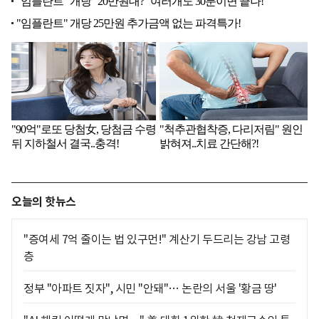
오늘의 핫뉴스
"증여세 7억 줄이는 법 있구먼!" 계산기 두드리는 강남 고령
층
정부 "아파트 짓자", 시민 "안돼"… 논란의 서울 '황금 땅'