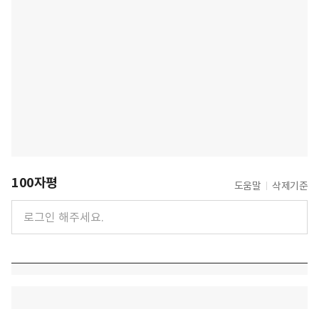
100자평
도움말
삭제기준