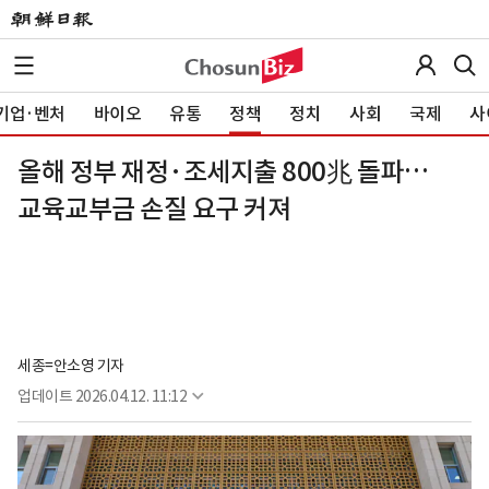
기업·벤처
바이오
유통
정책
정치
사회
국제
사
올해 정부 재정·조세지출 800兆 돌파…
교육교부금 손질 요구 커져
세종=안소영 기자
업데이트
2026.04.12. 11:12