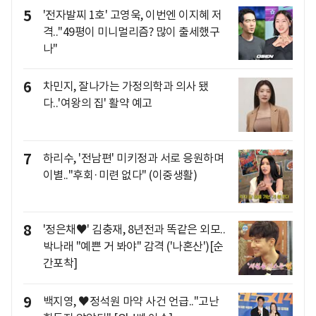
5
'전자발찌 1호' 고영욱, 이번엔 이지혜 저
격.."49평이 미니멀리즘? 많이 출세했구
나"
6
차민지, 잘나가는 가정의학과 의사 됐
다..'여왕의 집' 활약 예고
7
하리수, '전남편' 미키정과 서로 응원하며
이별.."후회·미련 없다" (이중생활)
8
'정은채♥' 김충재, 8년전과 똑같은 외모..
박나래 "예쁜 거 봐야" 감격 ('나혼산')[순
간포착]
9
백지영, ♥정석원 마약 사건 언급.."고난