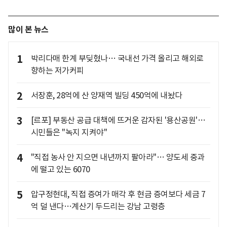
많이 본 뉴스
1
박리다매 한계 부딪혔나… 국내선 가격 올리고 해외로
향하는 저가커피
2
서장훈, 28억에 산 양재역 빌딩 450억에 내놨다
3
[르포] 부동산 공급 대책에 뜨거운 감자된 '용산공원'…
시민들은 "녹지 지켜야"
4
"직접 농사 안 지으면 내년까지 팔아라"… 양도세 중과
에 떨고 있는 6070
5
압구정현대, 직접 증여가 매각 후 현금 증여보다 세금 7
억 덜 낸다…계산기 두드리는 강남 고령층