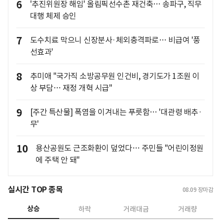
6
'추진위원장 해임' 올림픽선수촌 재건축… 송파구, 직무
대행 체제 승인
7
도수치료 막으니 신장분사·체외충격파로… 비급여 '풍
선효과'
8
추미애 "국가직 소방공무원 인건비, 경기도가 1조원 이
상 부담… 재정 개혁 시급"
9
[주간 특산물] 폭염을 이겨내는 푸릇함… '대관령 배추·
무'
10
용산공원도 근조화환이 덮었다… 주민들 "어린이정원
에 주택 안 돼"
실시간 TOP 종목
08.09
장마감
상승
하락
거래대금
거래량