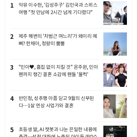
1
악뮤 이수현, '김성주子' 김민국과 스위스
여행 "첫 만남에 2시간 넘게 기다렸다"
2
제주 해변의 '차범근 며느리'가 왜이리 예
뻐? 한채아, 청량미 뿜뿜
3
"민아♥, 흠집 없이 지킬 것" 온주완, 민아
팬까지 챙긴 결혼 소감에 팬들 '울컥'
4
반민정, 성추행 아픔 딛고 9월의 신부된
다…1살 연상 사업가와 결혼
5
초등생 딸, AI 챗봇과 나눈 은밀한 내용에
충격…성적 대화에 노출된 아이들 (PD수