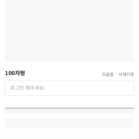
100자평
도움말
삭제기준