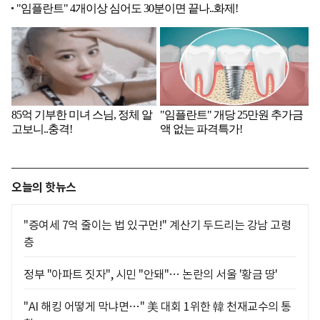
오늘의 핫뉴스
"증여세 7억 줄이는 법 있구먼!" 계산기 두드리는 강남 고령
층
정부 "아파트 짓자", 시민 "안돼"… 논란의 서울 '황금 땅'
"AI 해킹 어떻게 막냐면…" 美 대회 1위한 韓 천재교수의 통