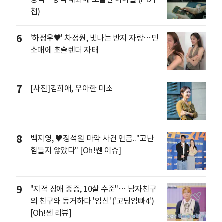
첩)
6
'하정우♥' 차정원, 빛나는 반지 자랑…민
소매에 초슬렌더 자태
7
[사진]김희애, 우아한 미소
8
백지영, ♥정석원 마약 사건 언급.."고난
힘들지 않았다" [Oh!쎈 이슈]
9
"지적 장애 중증, 10살 수준"… 남자친구
의 친구와 동거하다 '임신' ('고딩엄빠4')
[Oh!쎈 리뷰]