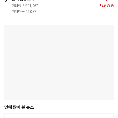
+
29.89
%
거래량
3,991,467
거래대금
118.3억
연예 많이 본 뉴스