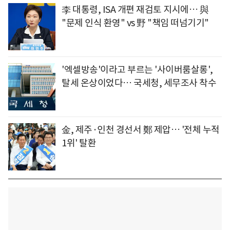
李 대통령, ISA 개편 재검토 지시에… 與
"문제 인식 환영" vs 野 "책임 떠넘기기"
'엑셀방송'이라고 부르는 '사이버룸살롱',
탈세 온상이었다… 국세청, 세무조사 착수
金, 제주·인천 경선서 鄭 제압… '전체 누적
1위' 탈환