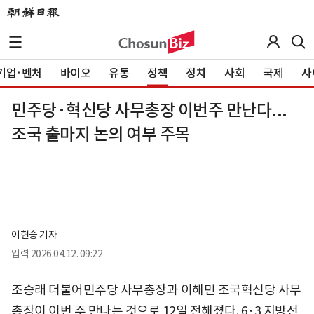
기업·벤처
바이오
유통
정책
정치
사회
국제
사
민주당·혁신당 사무총장 이번주 만난다...
조국 출마지 논의 여부 주목
이현승 기자
입력
2026.04.12. 09:22
조승래 더불어민주당 사무총장과 이해민 조국혁신당 사무
총장이 이번 주 만나는 것으로 12일 전해졌다. 6·3 지방선