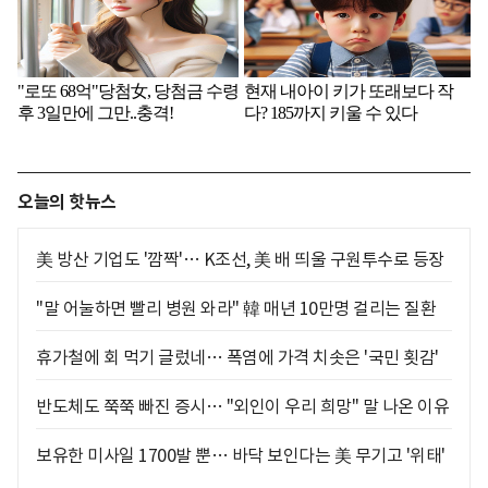
오늘의 핫뉴스
美 방산 기업도 '깜짝'… K조선, 美 배 띄울 구원투수로 등장
"말 어눌하면 빨리 병원 와라" 韓 매년 10만명 걸리는 질환
휴가철에 회 먹기 글렀네… 폭염에 가격 치솟은 '국민 횟감'
반도체도 쭉쭉 빠진 증시… "외인이 우리 희망" 말 나온 이유
보유한 미사일 1700발 뿐… 바닥 보인다는 美 무기고 '위태'