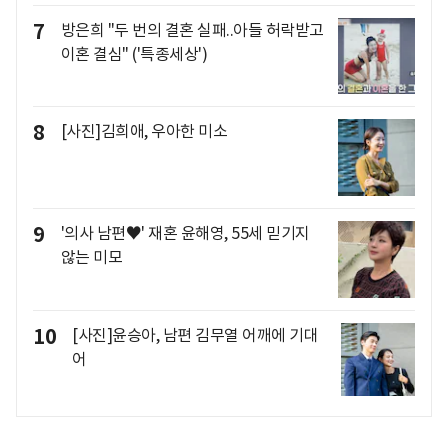
7
방은희 "두 번의 결혼 실패..아들 허락받고
이혼 결심" ('특종세상')
8
[사진]김희애, 우아한 미소
9
'의사 남편♥' 재혼 윤해영, 55세 믿기지
않는 미모
10
[사진]윤승아, 남편 김무열 어깨에 기대
어