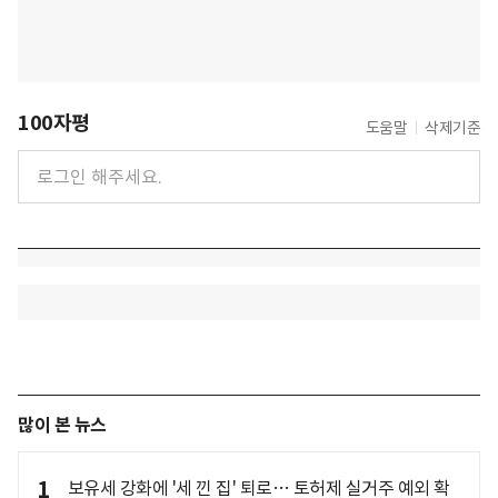
100자평
도움말
삭제기준
많이 본 뉴스
1
보유세 강화에 '세 낀 집' 퇴로… 토허제 실거주 예외 확