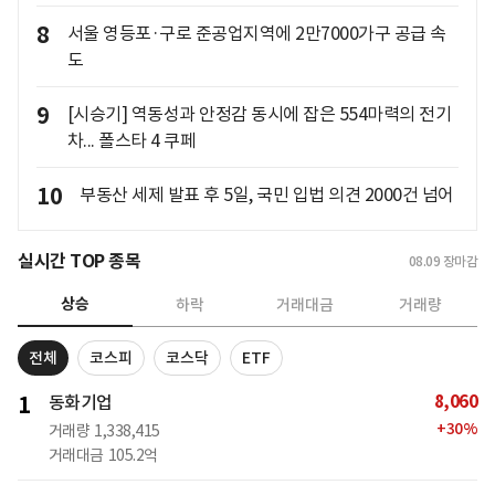
8
서울 영등포·구로 준공업지역에 2만7000가구 공급 속
도
9
[시승기] 역동성과 안정감 동시에 잡은 554마력의 전기
차... 폴스타 4 쿠페
10
부동산 세제 발표 후 5일, 국민 입법 의견 2000건 넘어
실시간 TOP 종목
08.09
장마감
상승
하락
거래대금
거래량
전체
코스피
코스닥
ETF
8,060
1
동화기업
+
30
%
거래량
1,338,415
거래대금
105.2억