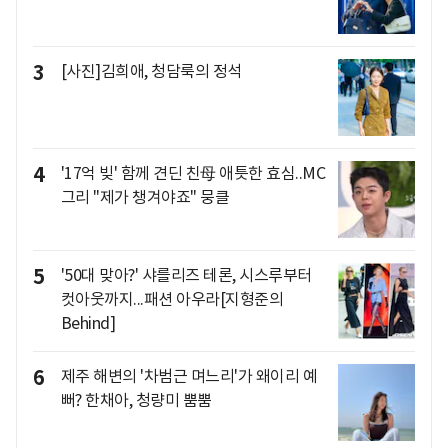
3
[사진]김희애, 청담룩의 정석
4
'17억 빚' 함께 견딘 친母 애틋한 효심..MC
그리 "제가 챙겨야죠" 뭉클
5
'50대 맞아?' 샤를리즈 테론, 시스루부터
컷아웃까지...패션 아우라[지형준의
Behind]
6
제주 해변의 '차범근 며느리'가 왜이리 예
뻐? 한채아, 청량미 뿜뿜