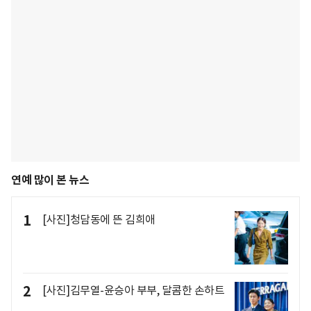
연예 많이 본 뉴스
1
[사진]청담동에 뜬 김희애
2
[사진]김무열-윤승아 부부, 달콤한 손하트