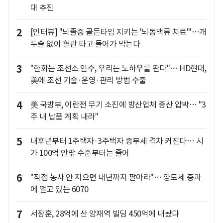
대 추진
2
[인터뷰] "뇌졸중 골든타임 지키는 '뇌동맥류 치료'"…개
두술 없이 혈관 타고 들어가 막는다
3
"한화는 조선소 인수, 우리는 노하우를 판다"… HD현대,
美에 조선 기술·운영·관리 방법 수출
4
美 국방부, 이란전 무기 소진에 방산업체 증산 압박… "3
주 내 납품 계획 내라"
5
내후년부터 1주택자·3주택자 종부세 격차 커진다… 시
가 100억 안팎 수준부터는 줄어
6
"직접 농사 안 지으면 내년까지 팔아라"… 양도세 중과
에 떨고 있는 6070
7
서장훈, 28억에 산 양재역 빌딩 450억에 내놨다