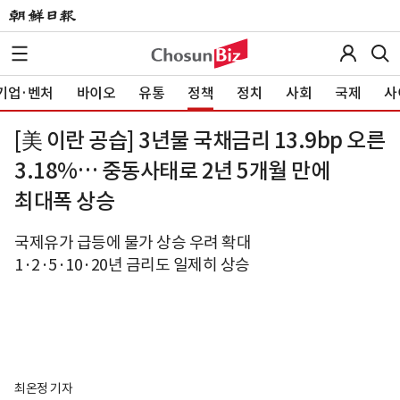
기업·벤처
바이오
유통
정책
정치
사회
국제
사
[美 이란 공습] 3년물 국채금리 13.9bp 오른
3.18%… 중동사태로 2년 5개월 만에
최대폭 상승
국제유가 급등에 물가 상승 우려 확대
1·2·5·10·20년 금리도 일제히 상승
최온정 기자