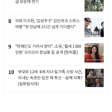
급 모성애 연기
8
악뮤 이수현, '김성주子' 김민국과 스위스
여행 "첫 만남에 2시간 넘게 기다렸다"
9
"연예인도 가려서 받아"..소유, '월세 1300
만원' 으리으리 한남동 집 공개 [핫피플]
10
부모와 12세·8세 자녀 일가족 사망 사건,
아내는 속옷만 입은 채 투신…살해 의혹?
(실화탐사대)