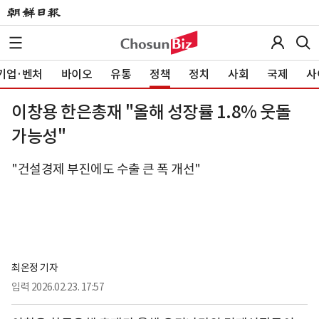
기업·벤처
바이오
유통
정책
정치
사회
국제
사
이창용 한은총재 "올해 성장률 1.8% 웃돌
가능성"
"건설경제 부진에도 수출 큰 폭 개선"
최온정 기자
입력
2026.02.23. 17:57