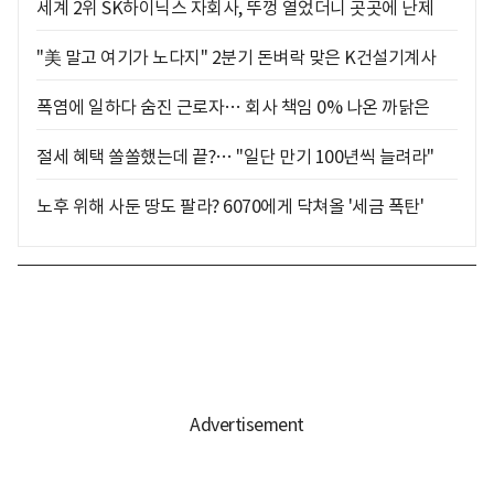
세계 2위 SK하이닉스 자회사, 뚜껑 열었더니 곳곳에 난제
"美 말고 여기가 노다지" 2분기 돈벼락 맞은 K건설기계사
폭염에 일하다 숨진 근로자… 회사 책임 0% 나온 까닭은
절세 혜택 쏠쏠했는데 끝?… "일단 만기 100년씩 늘려라"
노후 위해 사둔 땅도 팔라? 6070에게 닥쳐올 '세금 폭탄'