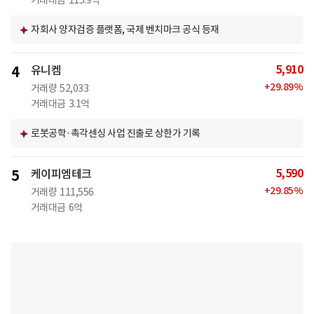
거래대금
115.9억
자회사 양자검증 플랫폼, 국제 벤치마크 공식 등재
5,910
4
유니켐
+
29.89
%
거래량
52,033
거래대금
3.1억
로봇공학·촉각센싱 사업 진출로 상한가 기록
5,590
5
케이피엠테크
+
29.85
%
거래량
111,556
거래대금
6억