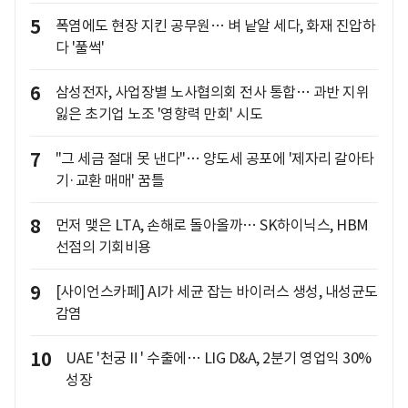
5
폭염에도 현장 지킨 공무원… 벼 낱알 세다, 화재 진압하
다 '풀썩'
6
삼성전자, 사업장별 노사협의회 전사 통합… 과반 지위
잃은 초기업 노조 '영향력 만회' 시도
7
"그 세금 절대 못 낸다"… 양도세 공포에 '제자리 갈아타
기·교환 매매' 꿈틀
8
먼저 맺은 LTA, 손해로 돌아올까… SK하이닉스, HBM
선점의 기회비용
9
[사이언스카페] AI가 세균 잡는 바이러스 생성, 내성균도
감염
10
UAE '천궁Ⅱ' 수출에… LIG D&A, 2분기 영업익 30%
성장