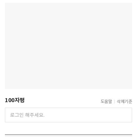
100자평
도움말
삭제기준