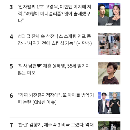
3
'전자발찌 1호' 고영욱, 이번엔 이지혜 저
격.."49평이 미니멀리즘? 많이 출세했구
나"
4
성과급 잔치 속 삼전닉스 소개팅 연프 등
장…"사귀기 전에 스킨십 가능" (사만추)
5
'의사 남편♥' 재혼 윤해영, 55세 믿기지
않는 미모
6
"가짜 뇌전증지적장애"..또 아이돌 병역기
피 논란 [Oh!쎈 이슈]
7
'한란' 김향기, 제주 4·3 비극 그렸다..역대