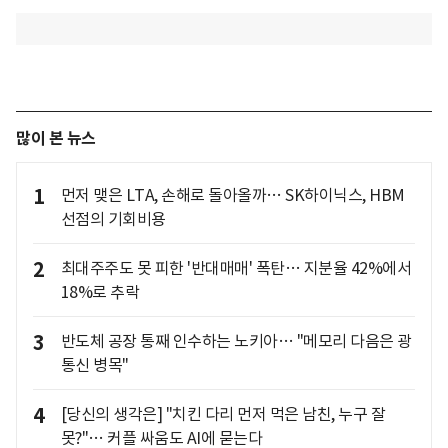
많이 본 뉴스
1
먼저 맺은 LTA, 손해로 돌아올까… SK하이닉스, HBM
선점의 기회비용
2
최대주주도 못 피한 '반대매매' 폭탄… 지분율 42%에서
18%로 추락
3
반도체 공장 통째 인수하는 노키아… "메모리 다음은 광
통신 병목"
4
[당신의 생각은] "치킨 다리 먼저 먹은 남친, 누구 잘
못?"… 커플 싸움도 AI에 묻는다