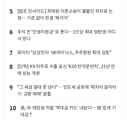
5
[법조 인사이드] 최태원 이혼소송이 불붙인 위자료 논
쟁… 기준 없어 판결 '제각각'
6
추석 전 '민생지원금' 또 푼다…1인당 최대 50만원 어디
서 받나
7
로이터 "삼성전자·SK하이닉스, 주주환원 확대 검토"
8
[단독] K9 자주포 수출 공신 'K10 탄약운반차', 21년 만
에 성능 개량
9
"그 세금 절대 못 낸다"… 양도세 공포에 '제자리 갈아타
기·교환 매매' 꿈틀
10
美, 中 태양광 막을 '역대급 카드' 내놨다… 韓 업계 기
대감↑