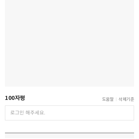
100자평
도움말
삭제기준