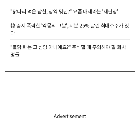
"닭다리 먹은 남친, 징역 몇년?" 요즘 대세라는 '재판장'
韓 증시 폭락한 '악몽의 그날', 지분 25% 날린 최대주주가 있
다
"불닭 파는 그 삼양 아니에요?" 주식할 때 주의해야 할 회사
명들