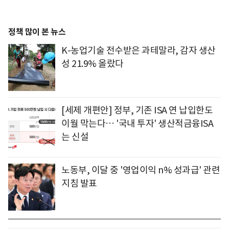
정책 많이 본 뉴스
K-농업기술 전수받은 과테말라, 감자 생산
성 21.9% 올랐다
[세제 개편안] 정부, 기존 ISA 연 납입한도
이월 막는다… '국내 투자' 생산적금융ISA
는 신설
노동부, 이달 중 '영업이익 n% 성과급' 관련
지침 발표