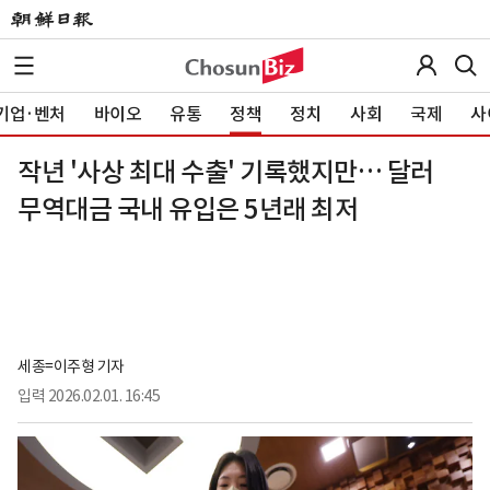
기업·벤처
바이오
유통
정책
정치
사회
국제
사
작년 '사상 최대 수출' 기록했지만… 달러
무역대금 국내 유입은 5년래 최저
세종=이주형 기자
입력
2026.02.01. 16:45