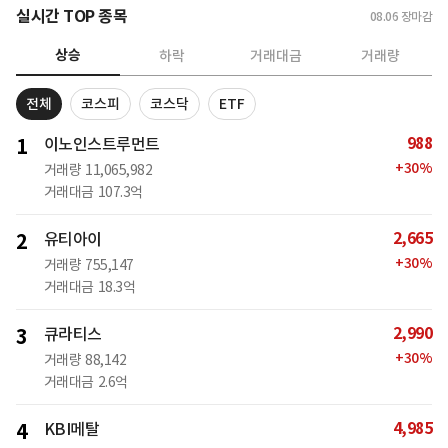
실시간 TOP 종목
08.06
장마감
상승
하락
거래대금
거래량
전체
코스피
코스닥
ETF
988
1
이노인스트루먼트
+
30
%
거래량
11,065,982
거래대금
107.3억
2,665
2
유티아이
+
30
%
거래량
755,147
거래대금
18.3억
2,990
3
큐라티스
+
30
%
거래량
88,142
거래대금
2.6억
4,985
4
KBI메탈