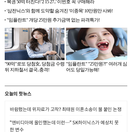
오늘의 핫뉴스
바람폈는데 위자료가 고작? 최태원 이혼소송이 불 붙인 논쟁
"엔비디아에 올인했는데 이런…" SK하이닉스가 예상치 못
한 변수