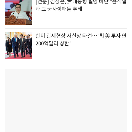
[전문] 김정은, 尹대통령 실명 비난 "윤석열
과 그 군사깡패들 추태"
한미 관세협상 사실상 타결…"對美 투자 연
200억달러 상한"