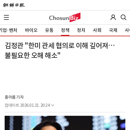
기업·벤처
바이오
유통
정책
정치
사회
국제
사
김정관 "한미 관세 협의로 이해 깊어져…
불필요한 오해 해소"
홍아름 기자
업데이트
2026.01.31. 20:24