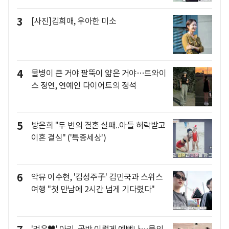
3
[사진]김희애, 우아한 미소
4
물병이 큰 거야 팔뚝이 얇은 거야…트와이
스 정연, 연예인 다이어트의 정석
5
방은희 "두 번의 결혼 실패..아들 허락받고
이혼 결심" ('특종세상')
6
악뮤 이수현, '김성주子' 김민국과 스위스
여행 "첫 만남에 2시간 넘게 기다렸다"
'려욱♥' 아리, 골반 이렇게 예뻤나…물의