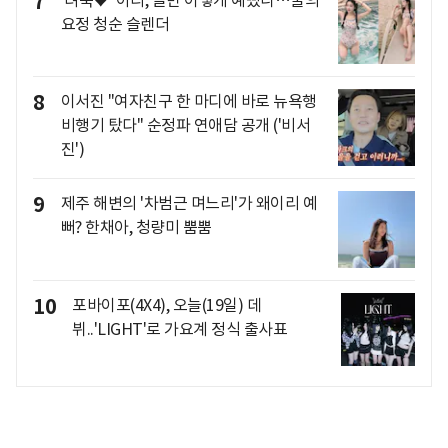
7
요정 청순 슬렌더
8
이서진 "여자친구 한 마디에 바로 뉴욕행
비행기 탔다" 순정파 연애담 공개 ('비서
진')
9
제주 해변의 '차범근 며느리'가 왜이리 예
뻐? 한채아, 청량미 뿜뿜
10
포바이포(4X4), 오늘(19일) 데
뷔..'LIGHT'로 가요계 정식 출사표