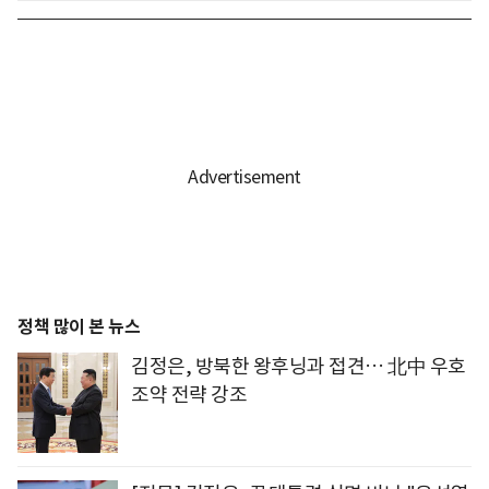
정책 많이 본 뉴스
김정은, 방북한 왕후닝과 접견… 北中 우호
조약 전략 강조