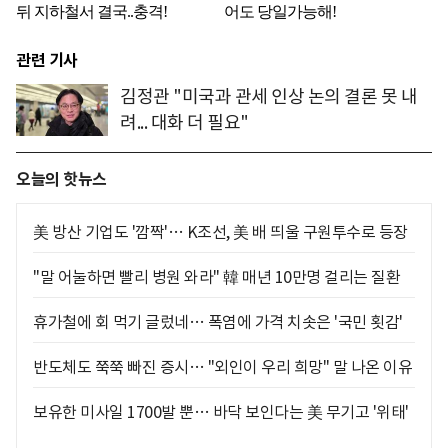
관련 기사
김정관 "미국과 관세 인상 논의 결론 못 내
려... 대화 더 필요"
오늘의 핫뉴스
美 방산 기업도 '깜짝'… K조선, 美 배 띄울 구원투수로 등장
"말 어눌하면 빨리 병원 와라" 韓 매년 10만명 걸리는 질환
휴가철에 회 먹기 글렀네… 폭염에 가격 치솟은 '국민 횟감'
반도체도 쭉쭉 빠진 증시… "외인이 우리 희망" 말 나온 이유
보유한 미사일 1700발 뿐… 바닥 보인다는 美 무기고 '위태'