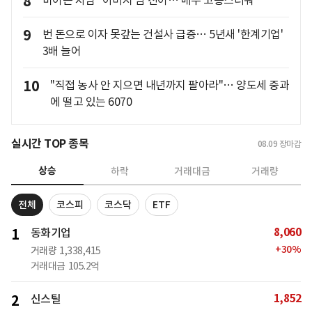
8
바이든 차남 "아버지 암 전이… 매우 고통스러워"
9
번 돈으로 이자 못갚는 건설사 급증… 5년새 '한계기업'
3배 늘어
10
"직접 농사 안 지으면 내년까지 팔아라"… 양도세 중과
에 떨고 있는 6070
실시간 TOP 종목
08.09
장마감
상승
하락
거래대금
거래량
전체
코스피
코스닥
ETF
8,060
1
동화기업
+
30
%
거래량
1,338,415
거래대금
105.2억
1,852
2
신스틸