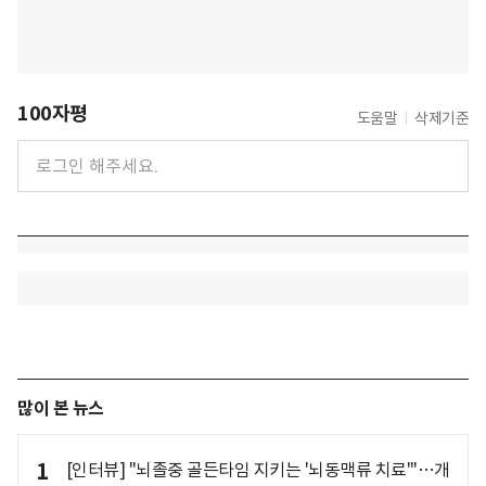
100자평
도움말
삭제기준
많이 본 뉴스
1
[인터뷰] "뇌졸중 골든타임 지키는 '뇌동맥류 치료'"…개