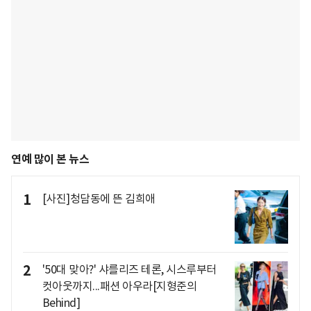
연예 많이 본 뉴스
1
[사진]청담동에 뜬 김희애
2
'50대 맞아?' 샤를리즈 테론, 시스루부터
컷아웃까지...패션 아우라[지형준의
Behind]