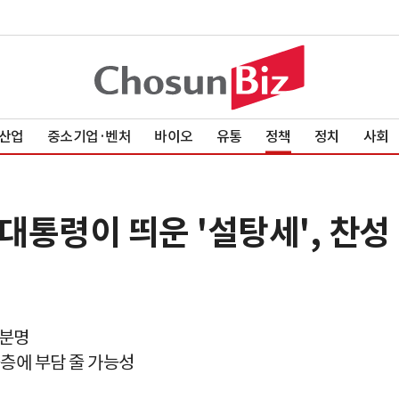
산업
중소기업·벤처
바이오
유통
정책
정치
사회
 대통령이 띄운 '설탕세', 찬성
불분명
득층에 부담 줄 가능성