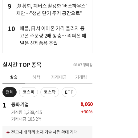
9
與 황희, 폐버스 활용한 '버스하우스'
제안…"청년 단기 주거 공간으로"
10
애플, 日서 아이폰 가격 올리자 중
고폰 주문량 2배 껑충… 리퍼폰 패
널은 신제품용 추월
실시간 TOP 종목
08.07
장마감
상승
하락
거래대금
거래량
전체
코스피
코스닥
ETF
8,060
1
동화기업
+
30
%
거래량
1,338,415
거래대금
105.2억
전고체 배터리 소재 기술 사업 확대 기대