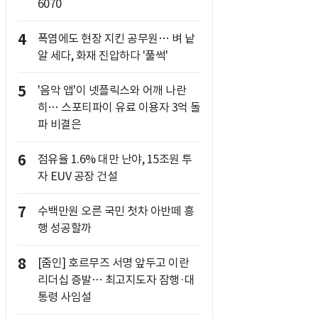
6070
4
폭염에도 현장 지킨 공무원… 벼 낱
알 세다, 화재 진압하다 '풀썩'
5
'음악 앱'이 넷플릭스와 어깨 나란
히… 스포티파이 유료 이용자 3억 돌
파 비결은
6
점유율 1.6% 대만 난야, 15조원 투
자 EUV 공장 건설
7
수백만원 오른 국민 첫차 아반떼 흥
행 성공할까
8
[줌인] 호르무즈 서명 앞두고 이란
리더십 증발… 최고지도자 잠행·대
통령 사임설