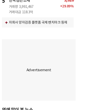
3,020
5
한국첨단소재
+
29.89
%
거래량
3,991,467
거래대금
118.3억
자회사 양자검증 플랫폼 국제 벤치마크 등재
연예 많이 본 뉴스