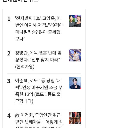
1
'전자발찌 1호' 고영욱, 이
번엔 이지혜 저격.."49평이
미니멀리즘? 많이 출세했
구나"
2
장영란, 에녹 결혼 반대 앞
장섰다.."신부 찾지 마라"
(현역가왕)
3
이준혁, 로또 1등 당첨 '대
박'..인생 바꾸기엔 조금 부
족한 13억 (로또 1등도 출
근합니다)
4
故 이건희, 투명인간 취급
받던 셋째아들…어떻게 삼