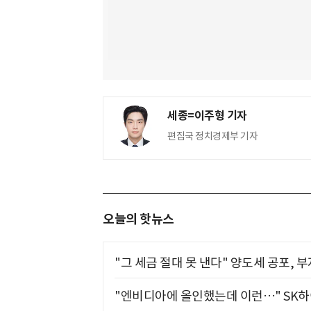
세종=이주형 기자
편집국 정치경제부 기자
오늘의 핫뉴스
"그 세금 절대 못 낸다" 양도세 공포, 
"엔비디아에 올인했는데 이런…" SK