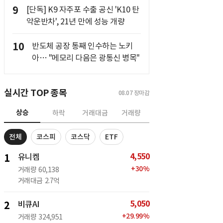
9
[단독] K9 자주포 수출 공신 'K10 탄
약운반차', 21년 만에 성능 개량
10
반도체 공장 통째 인수하는 노키
아… "메모리 다음은 광통신 병목"
실시간 TOP 종목
08.07
장마감
상승
하락
거래대금
거래량
전체
코스피
코스닥
ETF
4,550
1
유니켐
+
30
%
거래량
60,138
거래대금
2.7억
5,050
2
비큐AI
+
29.99
%
거래량
324,951