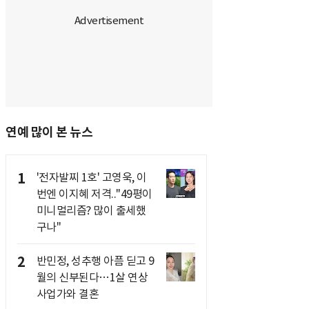
연예 많이 본 뉴스
1
'전자발찌 1호' 고영욱, 이
번엔 이지혜 저격.."49평이
미니멀리즘? 많이 출세했
구나"
2
반민정, 성추행 아픔 딛고 9
월의 신부된다…1살 연상
사업가와 결혼