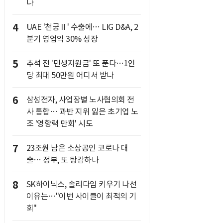
나
4
UAE '천궁Ⅱ' 수출에… LIG D&A, 2
분기 영업익 30% 성장
5
추석 전 '민생지원금' 또 푼다…1인
당 최대 50만원 어디서 받나
6
삼성전자, 사업장별 노사협의회 전
사 통합… 과반 지위 잃은 초기업 노
조 '영향력 만회' 시도
7
23조원 남은 소상공인 코로나 대
출… 정부, 또 탕감하나
8
SK하이닉스, 솔리다임 키우기 나선
이유는…"이번 사이클이 최적의 기
회"