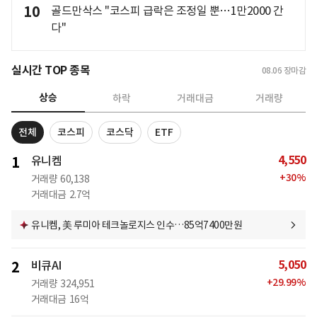
10
골드만삭스 "코스피 급락은 조정일 뿐…1만2000 간
다"
실시간 TOP 종목
08.06
장마감
상승
하락
거래대금
거래량
전체
코스피
코스닥
ETF
4,550
1
유니켐
+
30
%
거래량
60,138
거래대금
2.7억
유니켐, 美 루미아 테크놀로지스 인수…85억7400만원
5,050
2
비큐AI
+
29.99
%
거래량
324,951
거래대금
16억