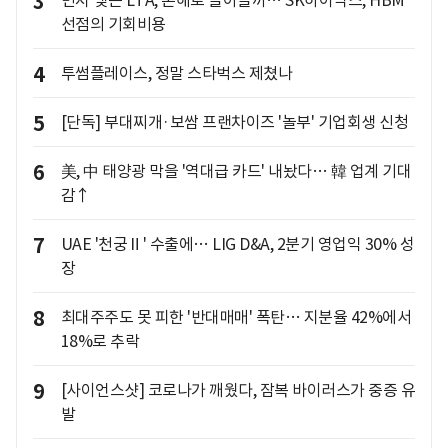
3
먼저 맺은 LTA, 손해로 돌아올까… SK하이닉스, HBM
선점의 기회비용
4
투썸플레이스, 정말 스타벅스 제쳤나
5
[단독] 부대찌개·보쌈 프랜차이즈 '놀부' 기업회생 신청
6
美, 中 태양광 막을 '역대급 카드' 내놨다… 韓 업계 기대
감↑
7
UAE '천궁Ⅱ' 수출에… LIG D&A, 2분기 영업익 30% 성
장
8
최대주주도 못 피한 '반대매매' 폭탄… 지분율 42%에서
18%로 추락
9
[사이언스샷] 코로나가 깨웠다, 잠복 바이러스가 중증 유
발