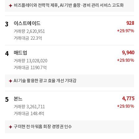
비즈플레이와 전략적 제휴, AI 기반 출장·경비 관리 서비스 고도화
928
3
이스트에이드
+
29.97
%
거래량
2,620,951
거래대금
22.3억
9,940
4
매드업
+
29.93
%
거래량
13,028,020
거래대금
1190.7억
AI 기술 활용한 광고 효율 개선 기대감
4,775
5
본느
+
29.93
%
거래량
3,261,711
거래대금
148.4억
구미현 전 아워홈 회장 경영권 인수