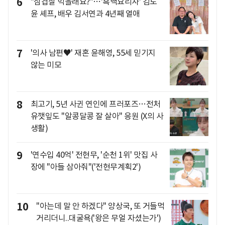
6
"삼겹살 먹을래요?"…'흑백요리사' 김도
윤 셰프, 배우 김서연과 4년째 열애
7
'의사 남편♥' 재혼 윤해영, 55세 믿기지
않는 미모
8
최고기, 5년 사귄 연인에 프러포즈…전처
유깻잎도 "알콩달콩 잘 살아" 응원 (X의 사
생활)
9
'연수입 40억' 전현무, '순천 1위' 맛집 사
장에 "아들 삼아줘"('전현무계획2')
10
"아는데 말 안 하겠다" 양상국, 또 거들먹
거리더니..대굴욕('왕은 무얼 자셨는가')