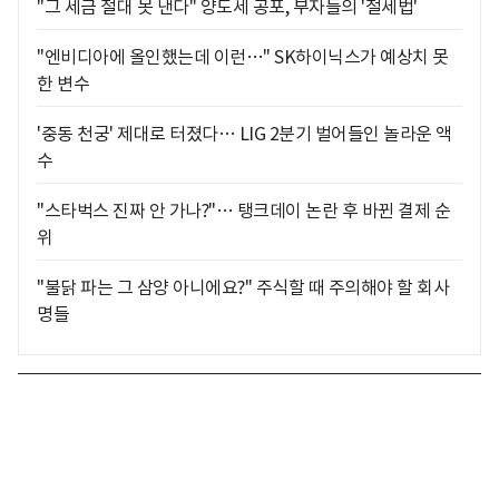
"그 세금 절대 못 낸다" 양도세 공포, 부자들의 '절세법'
"엔비디아에 올인했는데 이런…" SK하이닉스가 예상치 못
한 변수
'중동 천궁' 제대로 터졌다… LIG 2분기 벌어들인 놀라운 액
수
"스타벅스 진짜 안 가나?"… 탱크데이 논란 후 바뀐 결제 순
위
"불닭 파는 그 삼양 아니에요?" 주식할 때 주의해야 할 회사
명들