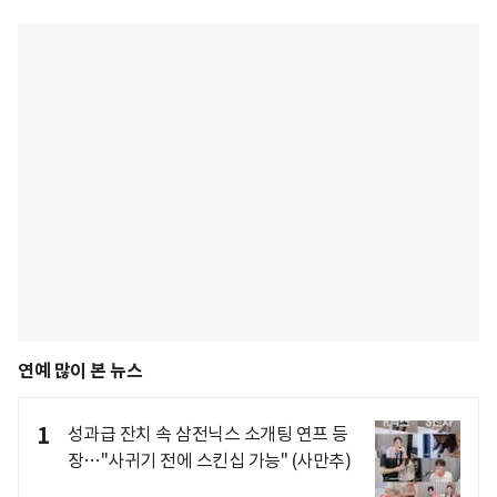
연예 많이 본 뉴스
1
성과급 잔치 속 삼전닉스 소개팅 연프 등
장…"사귀기 전에 스킨십 가능" (사만추)