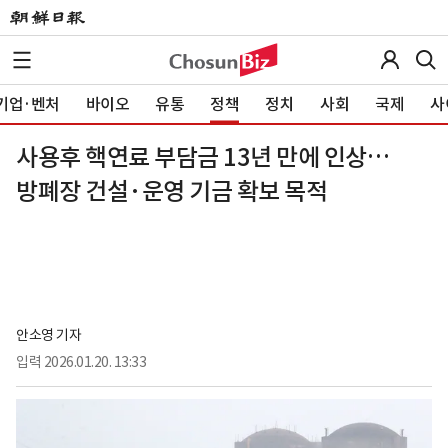
기업·벤처
바이오
유통
정책
정치
사회
국제
사
사용후 핵연료 부담금 13년 만에 인상…
방폐장 건설·운영 기금 확보 목적
안소영 기자
입력
2026.01.20. 13:33