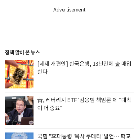
정책 많이 본 뉴스
[세제 개편안] 한국은행, 13년만에 金 매입
한다
靑, 레버리지 ETF '김용범 책임론'에 "대책
이 더 중요"
국힘 "李대통령 '육사 쿠데타' 발언… 학교