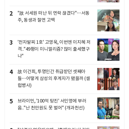
2
"故 서세원 떠난 뒤 연락 끊겼다"…서동
주, 동생과 절연 고백
3
'전자발찌 1호' 고영욱, 이번엔 이지혜 저
격.."49평이 미니멀리즘? 많이 출세했구
나"
4
故 이건희, 투명인간 취급받던 셋째아
들…어떻게 삼성의 후계자가 됐을까 (셀
럽병사)
5
브라이언, '100억 탕진' 서인영에 부러
움.."난 천만원도 못 벌어" (개과천선)