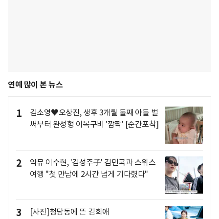
연예 많이 본 뉴스
1
김소영♥오상진, 생후 3개월 둘째 아들 벌
써부터 완성형 이목구비 '깜짝' [순간포착]
2
악뮤 이수현, '김성주子' 김민국과 스위스
여행 "첫 만남에 2시간 넘게 기다렸다"
3
[사진]청담동에 뜬 김희애