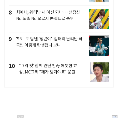
8
최예나, 워터밤 새 여신 되나···선정성
No 노출 No 오로지 콘셉트로 승부
9
'SNL'도 탐낸 '정년이'..김태리 난리난 국
극씬 어떻게 탄생했나 보니
10
'17억 빚' 함께 견딘 친母 애틋한 효
심..MC그리 "제가 챙겨야죠" 뭉클