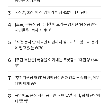
향하는 저가커피
3
서장훈, 28억에 산 양재역 빌딩 450억에 내놨다
4
[르포] 부동산 공급 대책에 뜨거운 감자된 '용산공원'…
시민들은 "녹지 지켜야"
5
"직접 농사 안 지으면 내년까지 팔아라"… 양도세 중과
에 떨고 있는 6070
6
[주간 특산물] 폭염을 이겨내는 푸릇함… '대관령 배추·
무'
7
'추진위원장 해임' 올림픽선수촌 재건축… 송파구, 직무
대행 체제 승인
8
폭염에도 현장 지킨 공무원… 벼 낱알 세다, 화재 진압하
다 '풀썩'