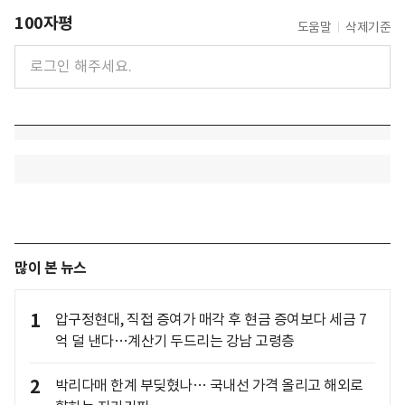
100자평
도움말
삭제기준
많이 본 뉴스
1
압구정현대, 직접 증여가 매각 후 현금 증여보다 세금 7
억 덜 낸다…계산기 두드리는 강남 고령층
2
박리다매 한계 부딪혔나… 국내선 가격 올리고 해외로