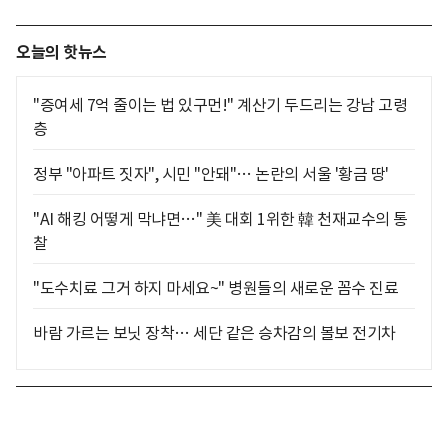
오늘의 핫뉴스
"증여세 7억 줄이는 법 있구먼!" 계산기 두드리는 강남 고령
층
정부 "아파트 짓자", 시민 "안돼"… 논란의 서울 '황금 땅'
"AI 해킹 어떻게 막냐면…" 美 대회 1위한 韓 천재교수의 통
찰
"도수치료 그거 하지 마세요~" 병원들의 새로운 꼼수 진료
바람 가르는 보닛 장착… 세단 같은 승차감의 볼보 전기차