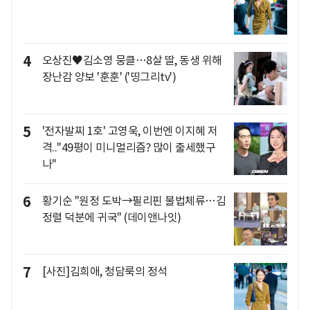
4
오상진♥김소영 뭉클…8살 딸, 동생 위해
장난감 양보 '훈훈' ('띵그리tv')
5
'전자발찌 1호' 고영욱, 이번엔 이지혜 저
격.."49평이 미니멀리즘? 많이 출세했구
나"
6
황기순 "원정 도박→필리핀 불법체류…김
정렬 덕분에 귀국" (데이앤나잇)
7
[사진]김희애, 청담룩의 정석