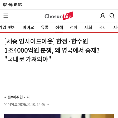
기업·벤처
바이오
유통
정책
정치
사회
국제
사
[세종 인사이드아웃] 한전·한수원
1조4000억원 분쟁, 왜 영국에서 중재?
"국내로 가져와야"
세종=이주형 기자
업데이트
2026.01.20. 14:46