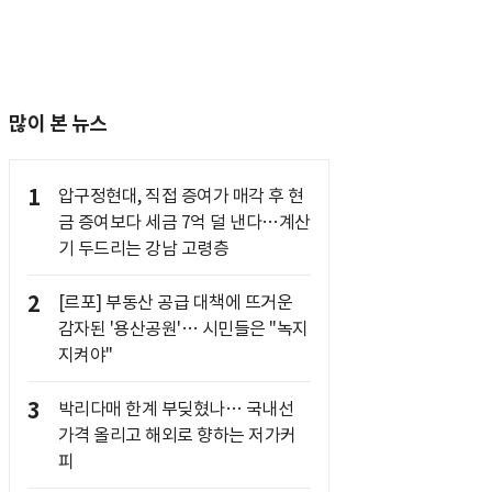
많이 본 뉴스
1
압구정현대, 직접 증여가 매각 후 현
금 증여보다 세금 7억 덜 낸다…계산
기 두드리는 강남 고령층
2
[르포] 부동산 공급 대책에 뜨거운
감자된 '용산공원'… 시민들은 "녹지
지켜야"
3
박리다매 한계 부딪혔나… 국내선
가격 올리고 해외로 향하는 저가커
피