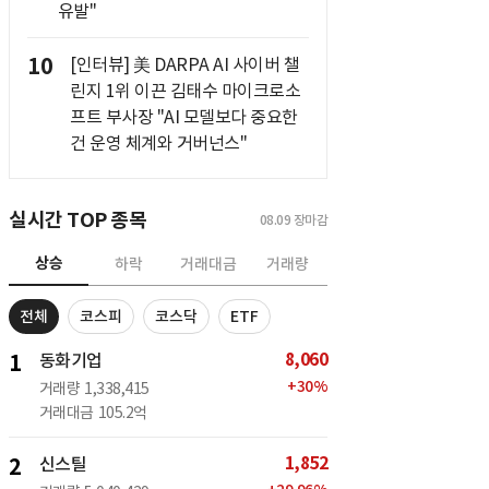
유발"
10
[인터뷰] 美 DARPA AI 사이버 챌
린지 1위 이끈 김태수 마이크로소
프트 부사장 "AI 모델보다 중요한
건 운영 체계와 거버넌스"
실시간 TOP 종목
08.09
장마감
상승
하락
거래대금
거래량
전체
코스피
코스닥
ETF
8,060
1
동화기업
+
30
%
거래량
1,338,415
거래대금
105.2억
1,852
2
신스틸