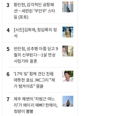
3
황민현, 감각적인 공항패
션…세련된 '꾸안꾸' 스타
일 (포토)
4
[사진]김희애, 청담룩의 정
석
5
반민정, 성추행 아픔 딛고 9
월의 신부된다…1살 연상
사업가와 결혼
6
'17억 빚' 함께 견딘 친母
애틋한 효심..MC그리 "제
가 챙겨야죠" 뭉클
7
제주 해변의 '차범근 며느
리'가 왜이리 예뻐? 한채아,
청량미 뿜뿜