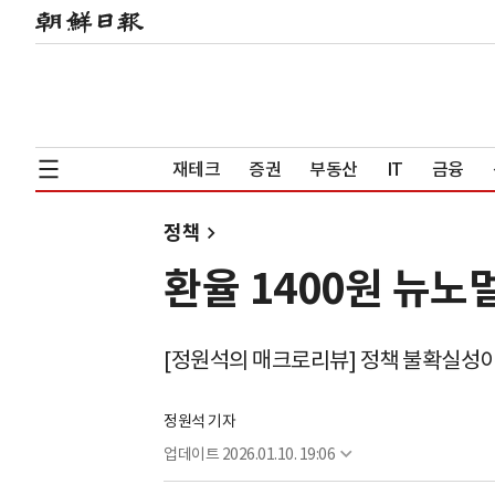
재테크
증권
부동산
IT
금융
정책
환율 1400원 뉴
[정원석의 매크로리뷰] 정책 불확실성이
정원석 기자
업데이트
2026.01.10. 19:06