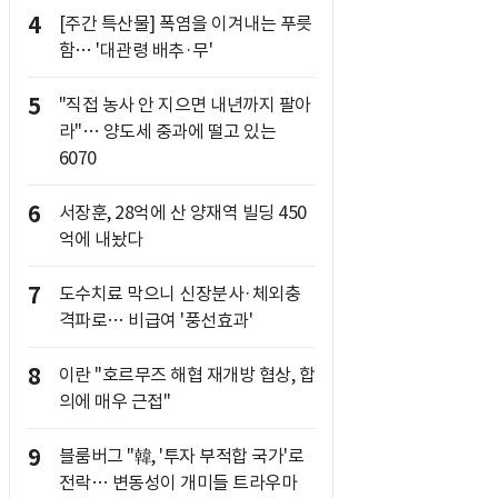
4
[주간 특산물] 폭염을 이겨내는 푸릇
함… '대관령 배추·무'
5
"직접 농사 안 지으면 내년까지 팔아
라"… 양도세 중과에 떨고 있는
6070
6
서장훈, 28억에 산 양재역 빌딩 450
억에 내놨다
7
도수치료 막으니 신장분사·체외충
격파로… 비급여 '풍선효과'
8
이란 "호르무즈 해협 재개방 협상, 합
의에 매우 근접"
9
블룸버그 "韓, '투자 부적합 국가'로
전락… 변동성이 개미들 트라우마