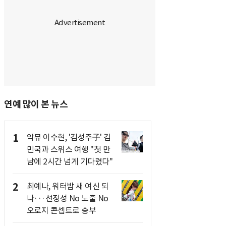
연예 많이 본 뉴스
1
악뮤 이수현, '김성주子' 김
민국과 스위스 여행 "첫 만
남에 2시간 넘게 기다렸다"
2
최예나, 워터밤 새 여신 되
나···선정성 No 노출 No
오로지 콘셉트로 승부