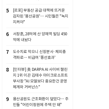
5
[르포] 부동산 공급 대책에 뜨거운
감자된 '용산공원'… 시민들은 "녹지
지켜야"
6
서장훈, 28억에 산 양재역 빌딩 450
억에 내놨다
7
도수치료 막으니 신장분사·체외충
격파로… 비급여 '풍선효과'
8
[인터뷰] 美 DARPA AI 사이버 챌린
지 1위 이끈 김태수 마이크로소프트
부사장 "AI 모델보다 중요한건 운영
체계와 거버넌스"
9
용산공원도 근조화환이 덮었다… 주
민들 "어린이정원에 주택 안 돼"