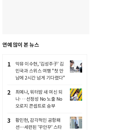
연예 많이 본 뉴스
1
악뮤 이수현, '김성주子' 김
민국과 스위스 여행 "첫 만
남에 2시간 넘게 기다렸다"
2
최예나, 워터밤 새 여신 되
나···선정성 No 노출 No
오로지 콘셉트로 승부
3
황민현, 감각적인 공항패
션…세련된 '꾸안꾸' 스타