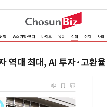
산업
중소기업·벤처
바이오
유통
정책
정치
사회
 역대 최대, AI 투자·고환율