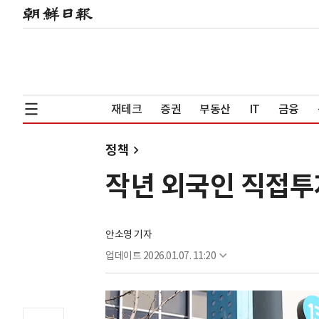
재테크
증권
부동산
IT
금융
정책
작년 외국인 직접투자
안소영 기자
업데이트
2026.01.07. 11:20