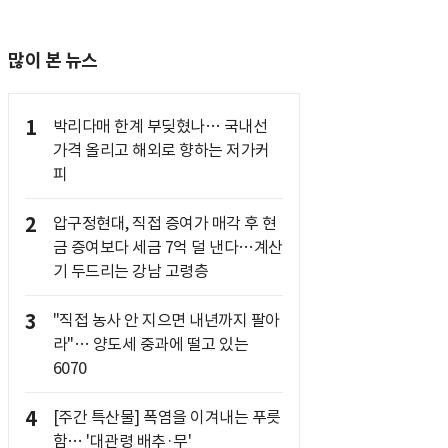
많이 본 뉴스
1
박리다매 한계 부딪혔나… 국내선
가격 올리고 해외로 향하는 저가커
피
2
압구정현대, 직접 증여가 매각 후 현
금 증여보다 세금 7억 덜 낸다…계산
기 두드리는 강남 고령층
3
"직접 농사 안 지으면 내년까지 팔아
라"… 양도세 중과에 떨고 있는
6070
4
[주간 특산물] 폭염을 이겨내는 푸릇
함… '대관령 배추·무'