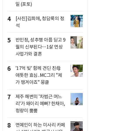
일 (포토)
4
[사진]김희애, 청담룩의 정
석
5
반민정, 성추행 아픔 딛고 9
월의 신부된다…1살 연상
사업가와 결혼
6
'17억 빚' 함께 견딘 친母
애틋한 효심..MC그리 "제
가 챙겨야죠" 뭉클
7
제주 해변의 '차범근 며느
리'가 왜이리 예뻐? 한채아,
청량미 뿜뿜
8
연예인이 하는 미사리 카페