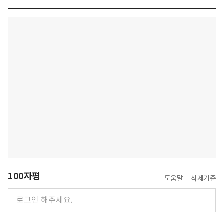
100자평
도움말
삭제기준