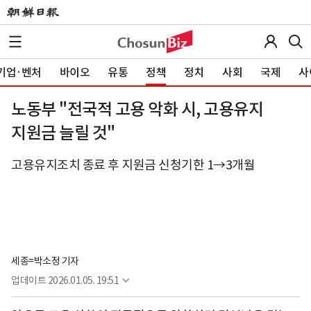
기업·벤처
바이오
유통
정책
정치
사회
국제
사
노동부 "전국적 고용 악화 시, 고용유지
지원금 늘릴 것"
고용유지조치 종료 후 지원금 신청기한 1→3개월
세종=박소정 기자
업데이트
2026.01.05. 19:51