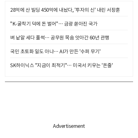
28억에 산 빌딩 450억에 내놨다, '투자의 신' 내린 서장훈
"K-굴착기 덕에 돈 벌어"… 금광 쏟아진 국가
벼 낱알 세다 풀썩… 공무원 목숨 앗아간 60년 관행
국민 초토화 일도 아냐… AI가 만든 '수퍼 무기'
SK하이닉스 "지금이 최적기"… 미국서 키우는 '돈줄'