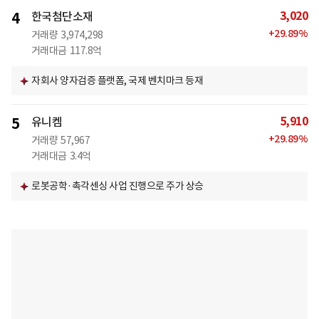
3,020
4
한국첨단소재
+
29.89
%
거래량
3,974,298
거래대금
117.8억
자회사 양자검증 플랫폼, 국제 벤치마크 등재
5,910
5
유니켐
+
29.89
%
거래량
57,967
거래대금
3.4억
로봇공학·촉각센싱 사업 진행으로 주가 상승