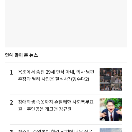
연예 많이 본 뉴스
1
욕조에서 숨진 29세 만삭 아내, 의사 남편
주장과 달리 사인은 질식사? (형수다2)
2
장애학생 속옷까지 손빨래한 사회복무요
원…주인공은 개그맨 김규원
전소미, 수영복이 핫걸 담기에 너무 작은