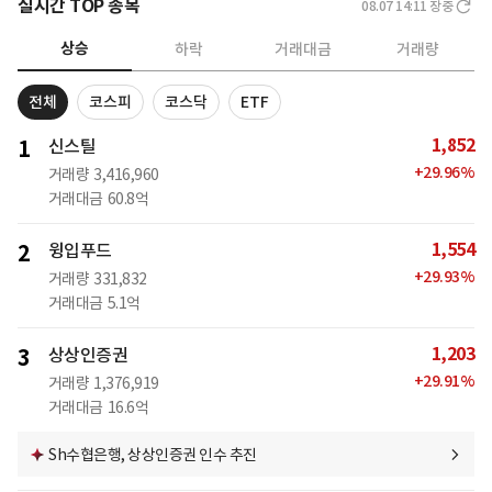
실시간 TOP 종목
08.07 14:11
장중
상승
하락
거래대금
거래량
전체
코스피
코스닥
ETF
1,852
1
신스틸
+
29.96
%
거래량
3,416,960
거래대금
60.8억
1,554
2
윙입푸드
+
29.93
%
거래량
331,832
거래대금
5.1억
1,203
3
상상인증권
+
29.91
%
거래량
1,376,919
거래대금
16.6억
Sh수협은행, 상상인증권 인수 추진