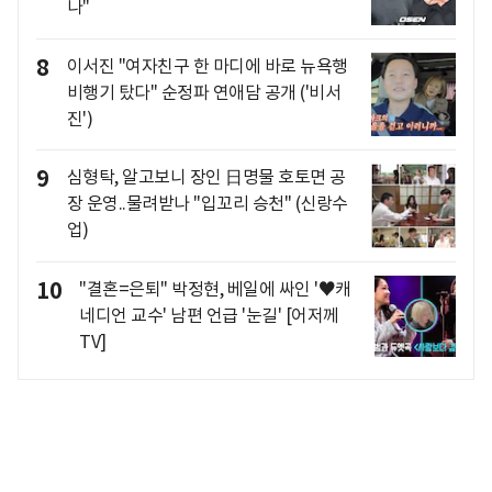
나"
8
이서진 "여자친구 한 마디에 바로 뉴욕행
비행기 탔다" 순정파 연애담 공개 ('비서
진')
9
심형탁, 알고보니 장인 日명물 호토면 공
장 운영..물려받나 "입꼬리 승천" (신랑수
업)
10
"결혼=은퇴" 박정현, 베일에 싸인 '♥캐
네디언 교수' 남편 언급 '눈길' [어저께
TV]