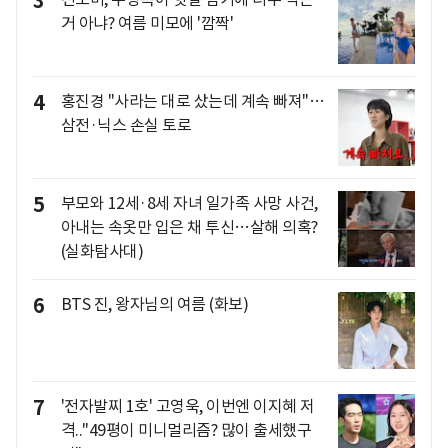
3
거 아냐? 여름 미모에 '깜짝'
4
홍진경 "사라는 대로 샀는데 계속 빠져"…
삼전·닉스 손실 토로
5
부모와 12세·8세 자녀 일가족 사망 사건,
아내는 속옷만 입은 채 투신…살해 의혹?
(실화탐사대)
6
BTS 진, 왕자님의 여름 (화보)
7
'전자발찌 1호' 고영욱, 이번엔 이지혜 저
격.."49평이 미니멀리즘? 많이 출세했구