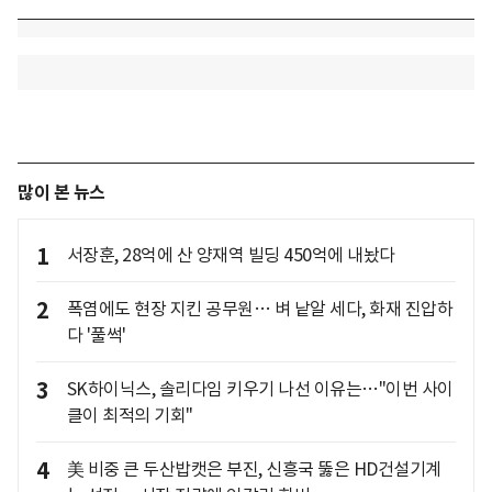
많이 본 뉴스
1
서장훈, 28억에 산 양재역 빌딩 450억에 내놨다
2
폭염에도 현장 지킨 공무원… 벼 낱알 세다, 화재 진압하
다 '풀썩'
3
SK하이닉스, 솔리다임 키우기 나선 이유는…"이번 사이
클이 최적의 기회"
4
美 비중 큰 두산밥캣은 부진, 신흥국 뚫은 HD건설기계