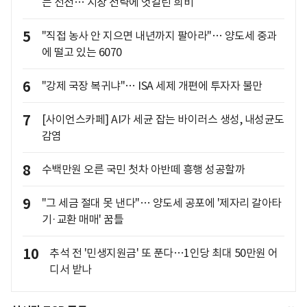
는 선전… 시장 전략에 엇갈린 희비
5
"직접 농사 안 지으면 내년까지 팔아라"… 양도세 중과
에 떨고 있는 6070
6
"강제 국장 복귀냐"… ISA 세제 개편에 투자자 불만
7
[사이언스카페] AI가 세균 잡는 바이러스 생성, 내성균도
감염
8
수백만원 오른 국민 첫차 아반떼 흥행 성공할까
9
"그 세금 절대 못 낸다"… 양도세 공포에 '제자리 갈아타
기·교환 매매' 꿈틀
10
추석 전 '민생지원금' 또 푼다…1인당 최대 50만원 어
디서 받나