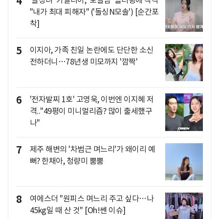
4
"내가 최대 피해자" ('돌싱N모솔') [순간포
착]
5
이지아, 가족 친일 논란에도 단단한 소신
전하더니…78년생 미모까지 '깜짝'
6
'전자발찌 1호' 고영욱, 이번엔 이지혜 저
격.."49평이 미니멀리즘? 많이 출세했구
나"
7
제주 해변의 '차범근 며느리'가 왜이리 예
뻐? 한채아, 청량미 뿜뿜
8
여에스더 "원피스 며느리 주고 싶다…나
45kg일 때 산 것" [Oh!쎈 이슈]