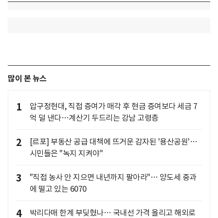
많이 본 뉴스
1
압구정현대, 직접 증여가 매각 후 현금 증여보다 세금 7
억 덜 낸다…계산기 두드리는 강남 고령층
2
[르포] 부동산 공급 대책에 뜨거운 감자된 '용산공원'…
시민들은 "녹지 지켜야"
3
"직접 농사 안 지으면 내년까지 팔아라"… 양도세 중과
에 떨고 있는 6070
4
박리다매 한계 부딪혔나… 국내선 가격 올리고 해외로