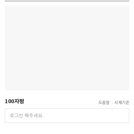
100자평
도움말
삭제기준