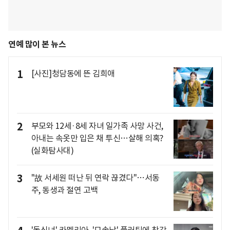
연예 많이 본 뉴스
1
[사진]청담동에 뜬 김희애
2
부모와 12세·8세 자녀 일가족 사망 사건,
아내는 속옷만 입은 채 투신…살해 의혹?
(실화탐사대)
3
"故 서세원 떠난 뒤 연락 끊겼다"…서동
주, 동생과 절연 고백
'돌싱녀' 카멜리아, '모솔남' 플러팅에 착각