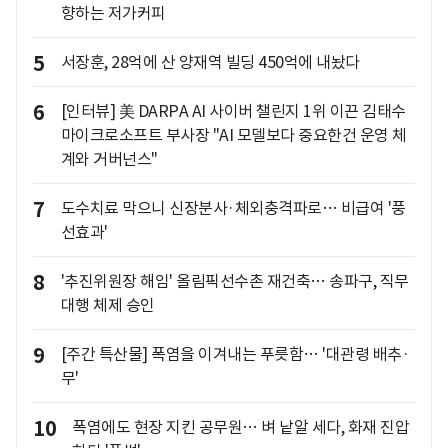
향하는 저가커피
5
서장훈, 28억에 산 양재역 빌딩 450억에 내놨다
6
[인터뷰] 美 DARPA AI 사이버 챌린지 1위 이끈 김태수
마이크로소프트 부사장 "AI 모델보다 중요한건 운영 체
계와 거버넌스"
7
도수치료 막으니 신장분사·체외충격파로… 비급여 '풍
선효과'
8
'추진위원장 해임' 올림픽선수촌 재건축… 송파구, 직무
대행 체제 승인
9
[주간 특산물] 폭염을 이겨내는 푸릇함… '대관령 배추·
무'
10
폭염에도 현장 지킨 공무원… 벼 낱알 세다, 화재 진압