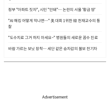
정부 "아파트 짓자", 시민 "안돼"… 논란의 서울 '황금 땅'
"AI 해킹 어떻게 막냐면…" 美 대회 1위한 韓 천재교수의 통
찰
"도수치료 그거 하지 마세요~" 병원들의 새로운 꼼수 진료
바람 가르는 보닛 장착… 세단 같은 승차감의 볼보 전기차