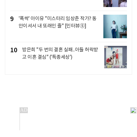
9
'폭싹' 아이유 "미스터리 임상춘 작가? 동
안이셔서 내 또래인 줄" [인터뷰⑤]
10
방은희 "두 번의 결혼 실패..아들 허락받
고 이혼 결심" ('특종세상')
개인정보처리방침
앱설치(Android)