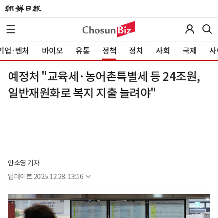
기업·벤처
바이오
유통
정책
정치
사회
국제
사
예정처 "교육세·농어촌특별세 등 24조원,
일반재원화로 복지 지출 늘려야"
안소영 기자
업데이트
2025.12.28. 13:16