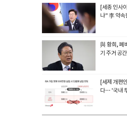
[세종 인사
냐" 李 약속
與 황희, 폐
기 주거 공
[세제 개편안
다… '국내 