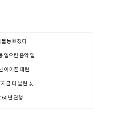
제불능 빠졌다
풍 일으킨 음악 앱
아닌 아이폰 대란
혼자금 다 날린 女
 60년 관행