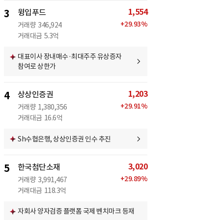
1,554
3
윙입푸드
+
29.93
%
거래량
346,924
거래대금
5.3억
대표이사 장내매수·최대주주 유상증자
참여로 상한가
1,203
4
상상인증권
+
29.91
%
거래량
1,380,356
거래대금
16.6억
Sh수협은행, 상상인증권 인수 추진
3,020
5
한국첨단소재
+
29.89
%
거래량
3,991,467
거래대금
118.3억
자회사 양자검증 플랫폼 국제 벤치마크 등재