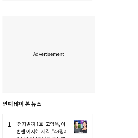
연예 많이 본 뉴스
1
'전자발찌 1호' 고영욱, 이
번엔 이지혜 저격.."49평이