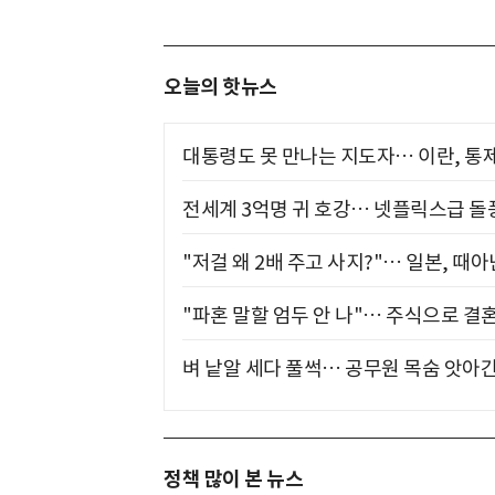
오늘의 핫뉴스
대통령도 못 만나는 지도자… 이란, 통
전세계 3억명 귀 호강… 넷플릭스급 돌
"저걸 왜 2배 주고 사지?"… 일본, 때
"파혼 말할 엄두 안 나"… 주식으로 결
벼 낱알 세다 풀썩… 공무원 목숨 앗아간
정책 많이 본 뉴스