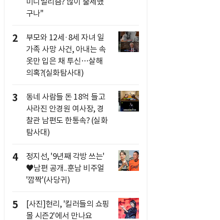
미니멀리즘? 많이 출세했
구나"
2
부모와 12세·8세 자녀 일
가족 사망 사건, 아내는 속
옷만 입은 채 투신…살해
의혹?(실화탐사대)
3
동네 사람들 돈 18억 들고
사라진 안경원 여사장, 경
찰관 남편도 한통속? (실화
탐사대)
4
정지선, '9년째 각방 쓰는'
♥남편 공개..훈남 비주얼
'깜짝'(사당귀)
5
[사진]현리, '킬러들의 쇼핑
몰 시즌2'에서 만나요