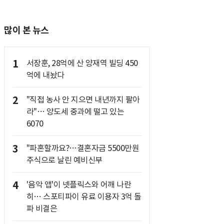
많이 본 뉴스
1
서장훈, 28억에 산 양재역 빌딩 450
억에 내놨다
2
"직접 농사 안 지으면 내년까지 팔아
라"… 양도세 중과에 떨고 있는
6070
3
"파혼할까요?…결혼자금 5500만원
주식으로 날린 예비신부
4
'음악 앱'이 넷플릭스와 어깨 나란
히… 스포티파이 유료 이용자 3억 돌
파 비결은