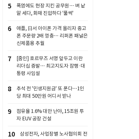
5
폭염에도 현장 지킨 공무원… 벼 낱
알 세다, 화재 진압하다 '풀썩'
6
애플, 日서 아이폰 가격 올리자 중고
폰 주문량 2배 껑충… 리퍼폰 패널은
신제품용 추월
7
[줌인] 호르무즈 서명 앞두고 이란
리더십 증발… 최고지도자 잠행·대
통령 사임설
8
추석 전 '민생지원금' 또 푼다…1인
당 최대 50만원 어디서 받나
9
점유율 1.6% 대만 난야, 15조원 투
자 EUV 공장 건설
10
삼성전자, 사업장별 노사협의회 전