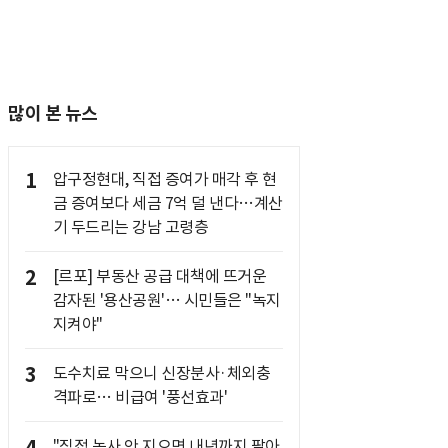
많이 본 뉴스
1
압구정현대, 직접 증여가 매각 후 현
금 증여보다 세금 7억 덜 낸다…계산
기 두드리는 강남 고령층
2
[르포] 부동산 공급 대책에 뜨거운
감자된 '용산공원'… 시민들은 "녹지
지켜야"
3
도수치료 막으니 신장분사·체외충
격파로… 비급여 '풍선효과'
"직접 농사 안 지으면 내년까지 팔아