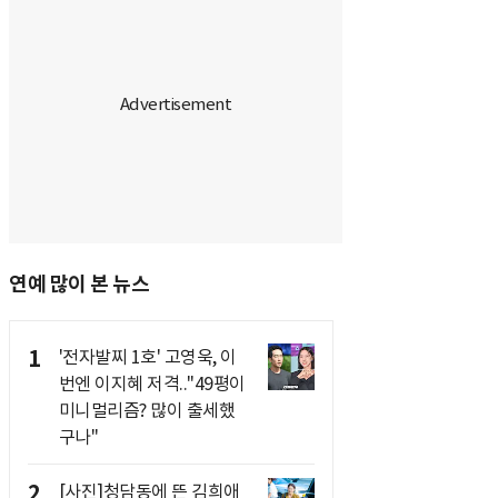
연예 많이 본 뉴스
1
'전자발찌 1호' 고영욱, 이
번엔 이지혜 저격.."49평이
미니멀리즘? 많이 출세했
구나"
2
[사진]청담동에 뜬 김희애