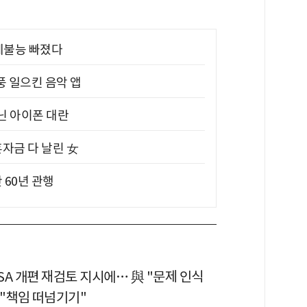
제불능 빠졌다
풍 일으킨 음악 앱
아닌 아이폰 대란
혼자금 다 날린 女
 60년 관행
ISA 개편 재검토 지시에… 與 "문제 인식
野 "책임 떠넘기기"