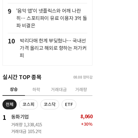
9
'음악 앱'이 넷플릭스와 어깨 나란
히… 스포티파이 유료 이용자 3억 돌
파 비결은
10
박리다매 한계 부딪혔나… 국내선
가격 올리고 해외로 향하는 저가커
피
실시간 TOP 종목
08.08
장마감
상승
하락
거래대금
거래량
전체
코스피
코스닥
ETF
8,060
1
동화기업
+
30
%
거래량
1,338,415
거래대금
105.2억