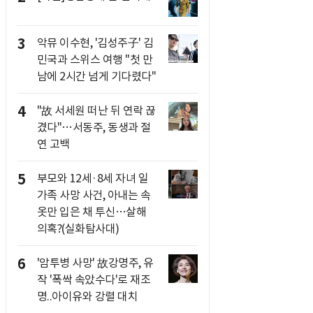
3
악뮤 이수현, '김성주子' 김
민국과 스위스 여행 "첫 만
남에 2시간 넘게 기다렸다"
4
"故 서세원 떠난 뒤 연락 끊
겼다"…서동주, 동생과 절
연 고백
5
부모와 12세·8세 자녀 일
가족 사망 사건, 아내는 속
옷만 입은 채 투신…살해
의혹?(실화탐사대)
6
'암투병 사망' 故강명주, 유
작 '폭싹 속았수다'로 재조
명..아이유와 강렬 대치