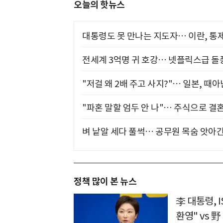
오늘의 핫뉴스
대통령도 못 만나는 지도자… 이란, 통
전세계 3억명 귀 호강… 넷플릭스급 돌
"저걸 왜 2배 주고 사지?"… 일본, 때
"파혼 말할 엄두 안 나"… 주식으로 결
벼 낱알 세다 풀썩… 공무원 목숨 앗아간
정책 많이 본 뉴스
李 대통령, 
환영" vs 