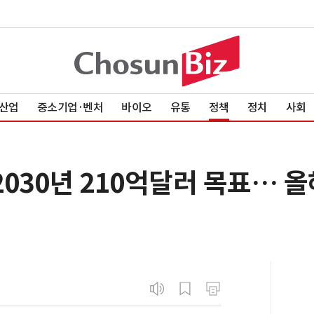
산업
중소기업·벤처
바이오
유통
정책
정치
사회
2030년 210억달러 목표… 올