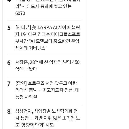
4
라"… 양도세 중과에 떨고 있는
6070
5
[인터뷰] 美 DARPA AI 사이버 챌린
지 1위 이끈 김태수 마이크로소프트
부사장 "AI 모델보다 중요한건 운영
체계와 거버넌스"
6
서장훈, 28억에 산 양재역 빌딩 450
억에 내놨다
7
[줌인] 호르무즈 서명 앞두고 이란
리더십 증발… 최고지도자 잠행·대
통령 사임설
8
삼성전자, 사업장별 노사협의회 전
사 통합… 과반 지위 잃은 초기업 노
조 '영향력 만회' 시도