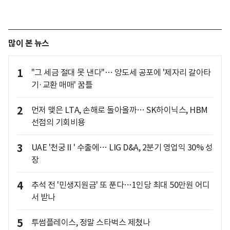
많이 본 뉴스
1
"그 세금 절대 못 낸다"… 양도세 공포에 '제자리 갈아타
기·교환 매매' 꿈틀
2
먼저 맺은 LTA, 손해로 돌아올까… SK하이닉스, HBM
선점의 기회비용
3
UAE '천궁Ⅱ' 수출에… LIG D&A, 2분기 영업익 30% 성
장
4
추석 전 '민생지원금' 또 푼다…1인당 최대 50만원 어디
서 받나
5
투썸플레이스, 정말 스타벅스 제쳤나