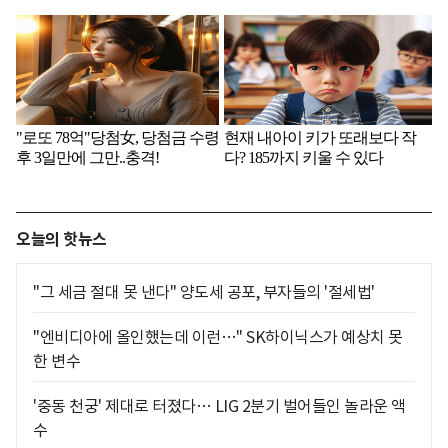
오늘의 핫뉴스
"그 세금 절대 못 낸다" 양도세 공포, 부자들의 '절세법'
"엔비디아에 올인했는데 이런…" SK하이닉스가 예상치 못
한 변수
'중동 천궁' 제대로 터졌다… LIG 2분기 벌어들인 놀라운 액
수