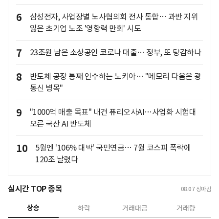
6
삼성전자, 사업장별 노사협의회 전사 통합… 과반 지위
잃은 초기업 노조 '영향력 만회' 시도
7
23조원 남은 소상공인 코로나 대출… 정부, 또 탕감하나
8
반도체 공장 통째 인수하는 노키아… "메모리 다음은 광
통신 병목"
9
"1000억 매출 목표" 내건 퓨리오사AI…사업화 시험대
오른 국산 AI 반도체
10
5월엔 '106% 대박' 국민연금… 7월 코스피 폭락에
120조 날렸다
실시간 TOP 종목
08.07
장마감
상승
하락
거래대금
거래량