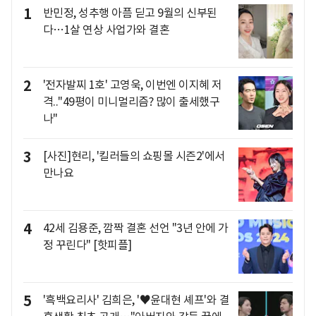
1
반민정, 성추행 아픔 딛고 9월의 신부된
다…1살 연상 사업가와 결혼
2
'전자발찌 1호' 고영욱, 이번엔 이지혜 저
격.."49평이 미니멀리즘? 많이 출세했구
나"
3
[사진]현리, '킬러들의 쇼핑몰 시즌2'에서
만나요
4
42세 김용준, 깜짝 결혼 선언 "3년 안에 가
정 꾸린다" [핫피플]
5
'흑백요리사' 김희은, '♥윤대현 셰프'와 결