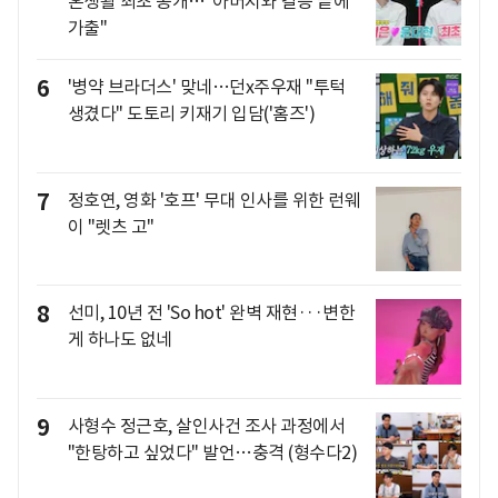
혼생활 최초 공개…"아버지와 갈등 끝에
가출"
6
'병약 브라더스' 맞네…던x주우재 "투턱
생겼다" 도토리 키재기 입담('홈즈')
7
정호연, 영화 '호프' 무대 인사를 위한 런웨
이 "렛츠 고"
8
선미, 10년 전 'So hot' 완벽 재현···변한
게 하나도 없네
9
사형수 정근호, 살인사건 조사 과정에서
"한탕하고 싶었다" 발언…충격 (형수다2)