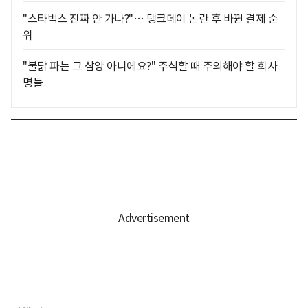
"스타벅스 진짜 안 가나?"… 탱크데이 논란 후 바뀐 결제 순
위
"불닭 파는 그 삼양 아니에요?" 주식할 때 주의해야 할 회사
명들