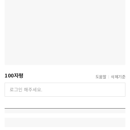
100자평
도움말
삭제기준