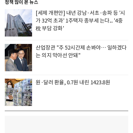
정책 많이 본 뉴스
[세제 개편안] 내년 강남·서초·송파 등 '시
가 32억 초과' 1주택자 종부세 는다... '4중
稅 부담 강화'
산업장관 "주 52시간제 손봐야… 일하겠다
는 의지 막아선 안돼"
원·달러 환율, 0.7원 내린 1423.8원