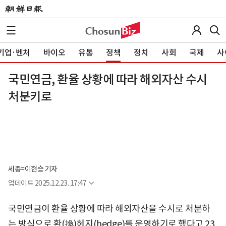
기업·벤처
바이오
유통
정책
정치
사회
국제
사
국민연금, 환율 상황에 따라 해외자산 수시
처분키로
세종=이현승 기자
업데이트
2025.12.23. 17:47
국민연금이 환율 상황에 따라 해외자산을 수시로 처분하
는 방식으로 환(換)헤지(hedge)를 운영하기로 했다고 23