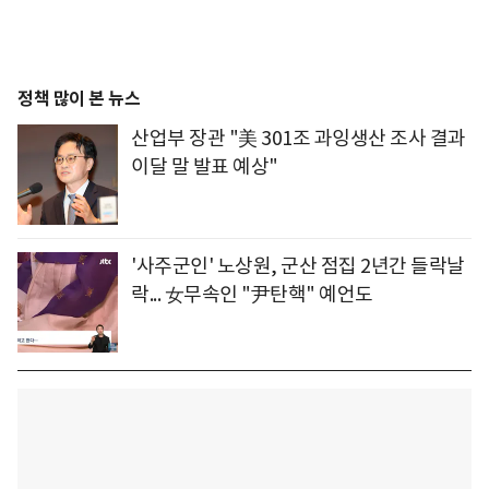
정책 많이 본 뉴스
산업부 장관 "美 301조 과잉생산 조사 결과
이달 말 발표 예상"
'사주군인' 노상원, 군산 점집 2년간 들락날
락... 女무속인 "尹탄핵" 예언도