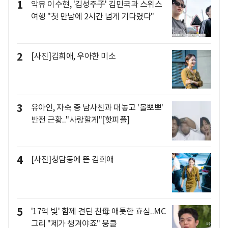
1
악뮤 이수현, '김성주子' 김민국과 스위스
여행 "첫 만남에 2시간 넘게 기다렸다"
2
[사진]김희애, 우아한 미소
3
유아인, 자숙 중 남사친과 대놓고 '볼뽀뽀'
반전 근황.."사랑할게"[핫피플]
4
[사진]청담동에 뜬 김희애
5
'17억 빚' 함께 견딘 친母 애틋한 효심..MC
그리 "제가 챙겨야죠" 뭉클