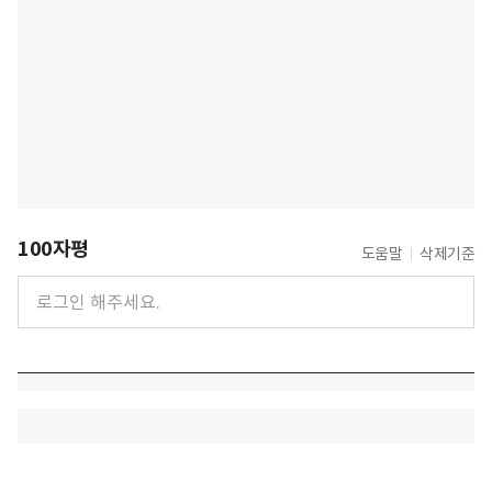
100자평
도움말
삭제기준