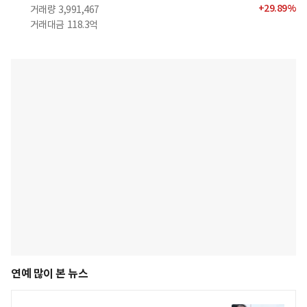
+
29.89
%
거래량
3,991,467
거래대금
118.3억
연예 많이 본 뉴스