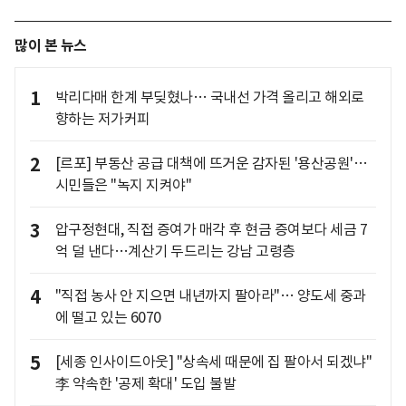
많이 본 뉴스
1
박리다매 한계 부딪혔나… 국내선 가격 올리고 해외로
향하는 저가커피
2
[르포] 부동산 공급 대책에 뜨거운 감자된 '용산공원'…
시민들은 "녹지 지켜야"
3
압구정현대, 직접 증여가 매각 후 현금 증여보다 세금 7
억 덜 낸다…계산기 두드리는 강남 고령층
4
"직접 농사 안 지으면 내년까지 팔아라"… 양도세 중과
에 떨고 있는 6070
5
[세종 인사이드아웃] "상속세 때문에 집 팔아서 되겠냐"
李 약속한 '공제 확대' 도입 불발