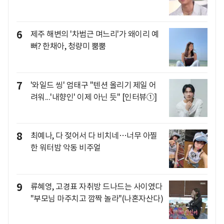
6
제주 해변의 '차범근 며느리'가 왜이리 예
뻐? 한채아, 청량미 뿜뿜
7
'와일드 씽' 엄태구 "텐션 올리기 제일 어
려워...'내향인' 이제 아닌 듯" [인터뷰①]
8
최예나, 다 젖어서 다 비치네…너무 아찔
한 워터밤 악동 비주얼
9
류혜영, 고경표 자취방 드나드는 사이였다
"부모님 마주치고 깜짝 놀라"(나혼자산다)