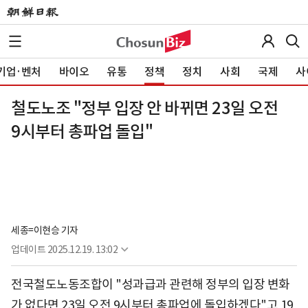
기업·벤처
바이오
유통
정책
정치
사회
국제
사
철도노조 "정부 입장 안 바뀌면 23일 오전
9시부터 총파업 돌입"
세종=이현승 기자
업데이트
2025.12.19. 13:02
전국철도노동조합이 "성과급과 관련해 정부의 입장 변화
가 없다면 23일 오전 9시부터 총파업에 돌입하겠다"고 19