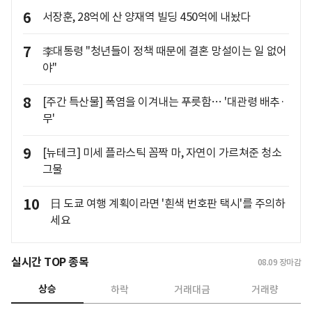
6
서장훈, 28억에 산 양재역 빌딩 450억에 내놨다
7
李대통령 "청년들이 정책 때문에 결혼 망설이는 일 없어
야"
8
[주간 특산물] 폭염을 이겨내는 푸릇함… '대관령 배추·
무'
9
[뉴테크] 미세 플라스틱 꼼짝 마, 자연이 가르쳐준 청소
그물
10
日 도쿄 여행 계획이라면 '흰색 번호판 택시'를 주의하
세요
실시간 TOP 종목
08.09
장마감
상승
하락
거래대금
거래량