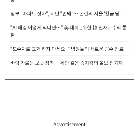
정부 "아파트 짓자", 시민 "안돼"… 논란의 서울 '황금 땅'
"AI 해킹 어떻게 막냐면…" 美 대회 1위한 韓 천재교수의 통
찰
"도수치료 그거 하지 마세요~" 병원들의 새로운 꼼수 진료
바람 가르는 보닛 장착… 세단 같은 승차감의 볼보 전기차