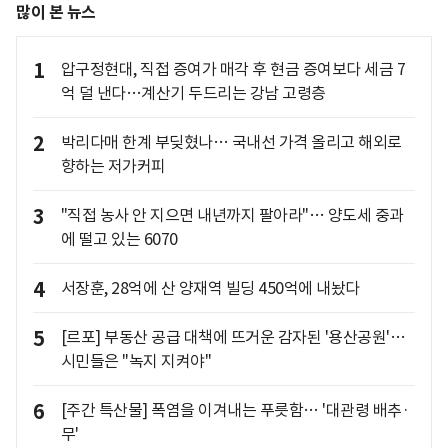
많이 본 뉴스
1
압구정현대, 직접 증여가 매각 후 현금 증여보다 세금 7
억 덜 낸다…계산기 두드리는 강남 고령층
2
박리다매 한계 부딪혔나… 국내선 가격 올리고 해외로
향하는 저가커피
3
"직접 농사 안 지으면 내년까지 팔아라"… 양도세 중과
에 떨고 있는 6070
4
서장훈, 28억에 산 양재역 빌딩 450억에 내놨다
5
[르포] 부동산 공급 대책에 뜨거운 감자된 '용산공원'…
시민들은 "녹지 지켜야"
6
[주간 특산물] 폭염을 이겨내는 푸릇함… '대관령 배추·
무'