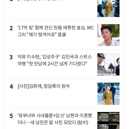
2
'17억 빚' 함께 견딘 친母 애틋한 효심..MC
그리 "제가 챙겨야죠" 뭉클
3
악뮤 이수현, '김성주子' 김민국과 스위스
여행 "첫 만남에 2시간 넘게 기다렸다"
4
[사진]김희애, 청담룩의 정석
5
'유부녀와 사내불륜+임신' 남편과 이혼했
더니…새 남친은 딸 사진 모았다 (탐비)