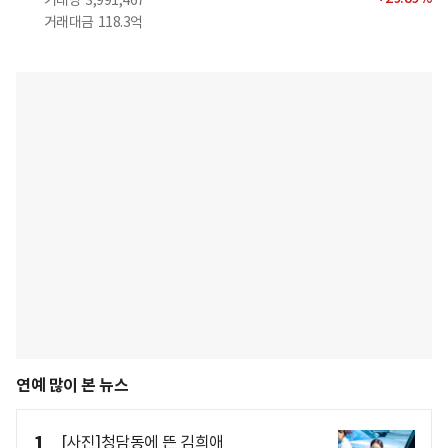
거래량
3,991,467
거래대금
118.3억
연예 많이 본 뉴스
1
[사진]청담동에 뜬 김희애