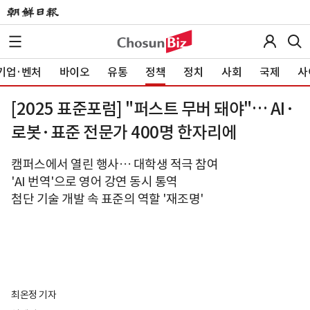
기업·벤처
바이오
유통
정책
정치
사회
국제
사
[2025 표준포럼] "퍼스트 무버 돼야"… AI·
로봇·표준 전문가 400명 한자리에
캠퍼스에서 열린 행사… 대학생 적극 참여
'AI 번역'으로 영어 강연 동시 통역
첨단 기술 개발 속 표준의 역할 '재조명'
최온정 기자