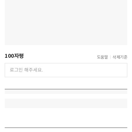
100자평
도움말
삭제기준