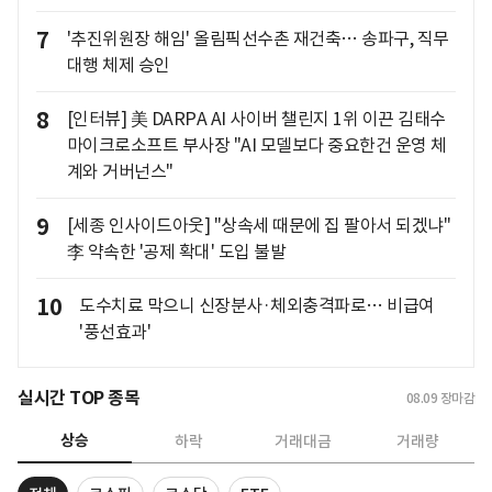
7
'추진위원장 해임' 올림픽선수촌 재건축… 송파구, 직무
대행 체제 승인
8
[인터뷰] 美 DARPA AI 사이버 챌린지 1위 이끈 김태수
마이크로소프트 부사장 "AI 모델보다 중요한건 운영 체
계와 거버넌스"
9
[세종 인사이드아웃] "상속세 때문에 집 팔아서 되겠냐"
李 약속한 '공제 확대' 도입 불발
10
도수치료 막으니 신장분사·체외충격파로… 비급여
'풍선효과'
실시간 TOP 종목
08.09
장마감
상승
하락
거래대금
거래량