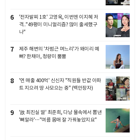
6
'전자발찌 1호' 고영욱, 이번엔 이지혜 저
격.."49평이 미니멀리즘? 많이 출세했구
나"
7
제주 해변의 '차범근 며느리'가 왜이리 예
뻐? 한채아, 청량미 뿜뿜
8
'연 매출 400억' 신신자 "직원들 반값 아파
트 지으려 땅 사모으는 중" (백만장자)
9
'故 최진실 딸' 최준희, 다낭 물속에서 뽐낸
'뼈말라'…"여름 몸매 잘 가꿔놓았지요"