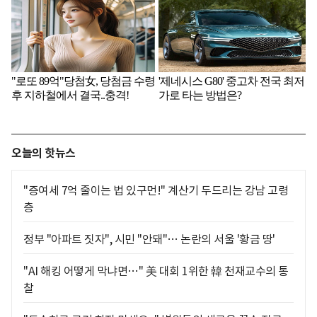
오늘의 핫뉴스
"증여세 7억 줄이는 법 있구먼!" 계산기 두드리는 강남 고령
층
정부 "아파트 짓자", 시민 "안돼"… 논란의 서울 '황금 땅'
"AI 해킹 어떻게 막냐면…" 美 대회 1위한 韓 천재교수의 통
찰