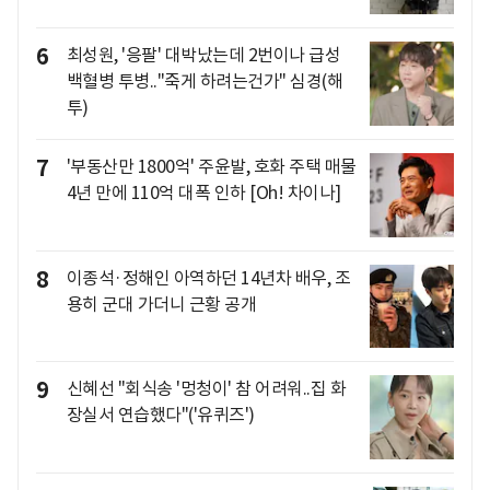
6
최성원, '응팔' 대박났는데 2번이나 급성
백혈병 투병.."죽게 하려는건가" 심경(해
투)
7
'부동산만 1800억' 주윤발, 호화 주택 매물
4년 만에 110억 대폭 인하 [Oh! 차이나]
8
이종석·정해인 아역하던 14년차 배우, 조
용히 군대 가더니 근황 공개
9
신혜선 "회식송 '멍청이' 참 어려워..집 화
장실서 연습했다"('유퀴즈')