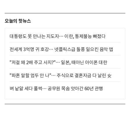
오늘의 핫뉴스
대통령도 못 만나는 지도자… 이란, 통제불능 빠졌다
전세계 3억명 귀 호강… 넷플릭스급 돌풍 일으킨 음악 앱
"저걸 왜 2배 주고 사지?"… 일본, 때아닌 아이폰 대란
"파혼 말할 엄두 안 나"… 주식으로 결혼자금 다 날린 女
벼 낱알 세다 풀썩… 공무원 목숨 앗아간 60년 관행