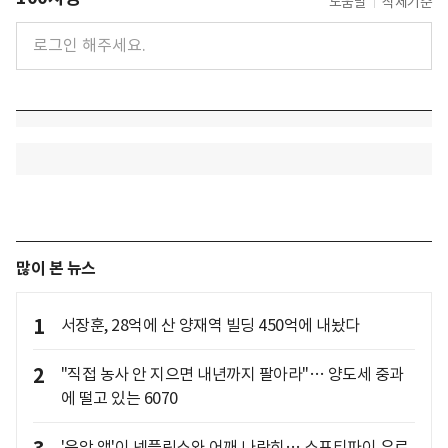
도움말
삭제기준
많이 본 뉴스
1
서장훈, 28억에 산 양재역 빌딩 450억에 내놨다
2
"직접 농사 안 지으면 내년까지 팔아라"… 양도세 중과
에 떨고 있는 6070
'음악 앱'이 넷플릭스와 어깨 나란히… 스포티파이 유료