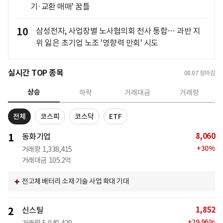
기·교환 매매' 꿈틀
10
삼성전자, 사업장별 노사협의회 전사 통합… 과반 지
위 잃은 초기업 노조 '영향력 만회' 시도
실시간 TOP 종목
08.07
장마감
상승
하락
거래대금
거래량
전체
코스피
코스닥
ETF
8,060
1
동화기업
+
30
%
거래량
1,338,415
거래대금
105.2억
전고체 배터리 소재 기술 사업 확대 기대
1,852
2
신스틸
+
29.96
%