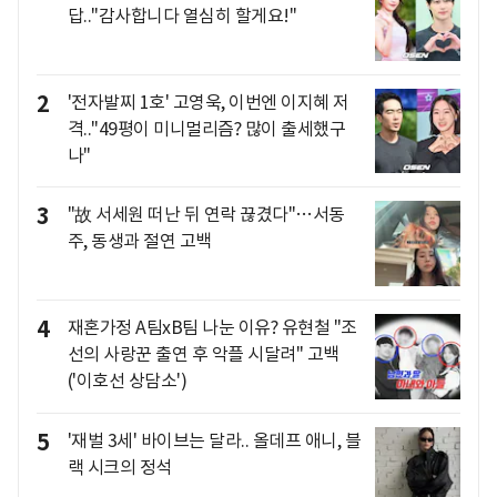
답.."감사합니다 열심히 할게요!"
2
'전자발찌 1호' 고영욱, 이번엔 이지혜 저
격.."49평이 미니멀리즘? 많이 출세했구
나"
3
"故 서세원 떠난 뒤 연락 끊겼다"…서동
주, 동생과 절연 고백
4
재혼가정 A팀xB팀 나눈 이유? 유현철 "조
선의 사랑꾼 출연 후 악플 시달려" 고백
('이호선 상담소')
5
'재벌 3세' 바이브는 달라.. 올데프 애니, 블
랙 시크의 정석