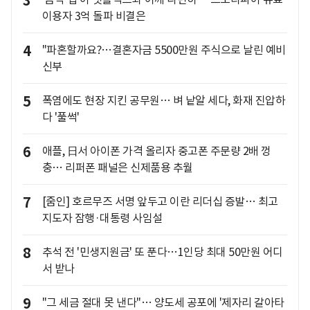
3
이용자 3억 돌파 비결은
4
"파혼할까요?…결혼자금 5500만원 주식으로 날린 예비
신부
5
폭염에도 현장 지킨 공무원… 벼 낱알 세다, 화재 진압하
다 '풀썩'
6
애플, 日서 아이폰 가격 올리자 중고폰 주문량 2배 껑
충… 리퍼폰 패널은 신제품용 추월
7
[줌인] 호르무즈 서명 앞두고 이란 리더십 증발… 최고
지도자 잠행·대통령 사임설
8
추석 전 '민생지원금' 또 푼다…1인당 최대 50만원 어디
서 받나
9
"그 세금 절대 못 낸다"… 양도세 공포에 '제자리 갈아타