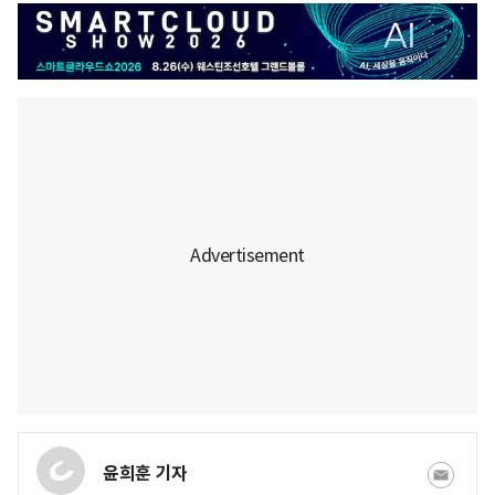
윤희훈 기자