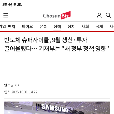
기업·벤처
바이오
유통
정책
정치
사회
국제
사
반도체 슈퍼사이클, 9월 생산·투자
끌어올렸다… 기재부는 "새 정부 정책 영향"
안소영 기자
입력
2025.10.31. 14:22