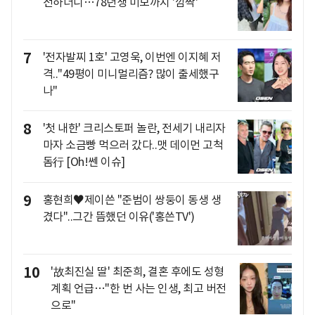
전하더니…78년생 미모까지 '깜짝'
7
'전자발찌 1호' 고영욱, 이번엔 이지혜 저
격.."49평이 미니멀리즘? 많이 출세했구
나"
8
'첫 내한' 크리스토퍼 놀란, 전세기 내리자
마자 소금빵 먹으러 갔다..맷 데이먼 고척
돔行 [Oh!쎈 이슈]
9
홍현희♥제이쓴 "준범이 쌍둥이 동생 생
겼다"..그간 뜸했던 이유('홍쓴TV')
10
'故최진실 딸' 최준희, 결혼 후에도 성형
계획 언급…"한 번 사는 인생, 최고 버전
으로"