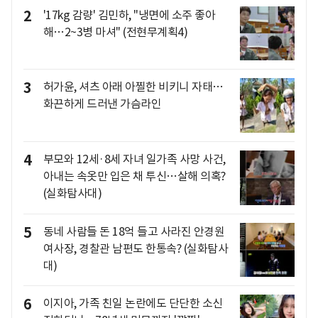
2
'17kg 감량' 김민하, "냉면에 소주 좋아
해…2~3병 마셔" (전현무계획4)
3
허가윤, 셔츠 아래 아찔한 비키니 자태…
화끈하게 드러낸 가슴라인
4
부모와 12세·8세 자녀 일가족 사망 사건,
아내는 속옷만 입은 채 투신…살해 의혹?
(실화탐사대)
5
동네 사람들 돈 18억 들고 사라진 안경원
여사장, 경찰관 남편도 한통속? (실화탐사
대)
6
이지아, 가족 친일 논란에도 단단한 소신