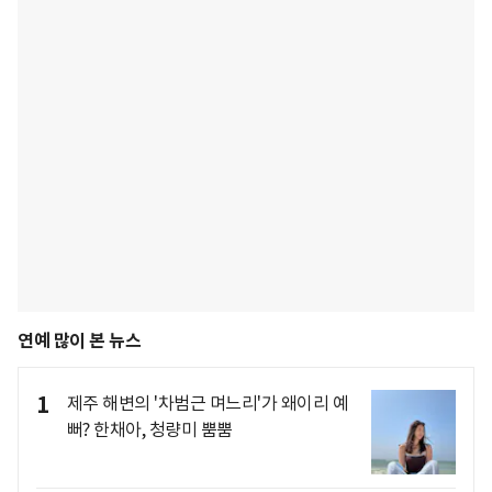
연예 많이 본 뉴스
1
제주 해변의 '차범근 며느리'가 왜이리 예
뻐? 한채아, 청량미 뿜뿜