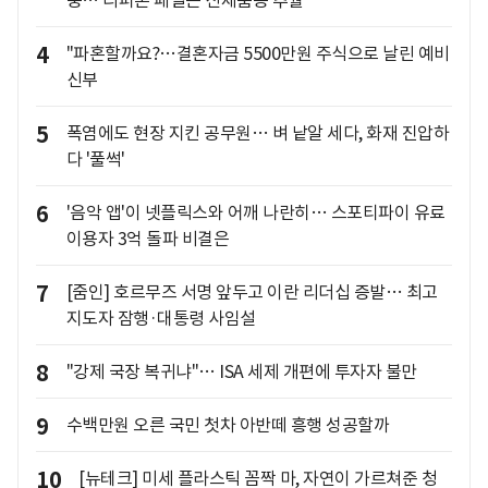
충… 리퍼폰 패널은 신제품용 추월
4
"파혼할까요?…결혼자금 5500만원 주식으로 날린 예비
신부
5
폭염에도 현장 지킨 공무원… 벼 낱알 세다, 화재 진압하
다 '풀썩'
6
'음악 앱'이 넷플릭스와 어깨 나란히… 스포티파이 유료
이용자 3억 돌파 비결은
7
[줌인] 호르무즈 서명 앞두고 이란 리더십 증발… 최고
지도자 잠행·대통령 사임설
8
"강제 국장 복귀냐"… ISA 세제 개편에 투자자 불만
9
수백만원 오른 국민 첫차 아반떼 흥행 성공할까
10
[뉴테크] 미세 플라스틱 꼼짝 마, 자연이 가르쳐준 청