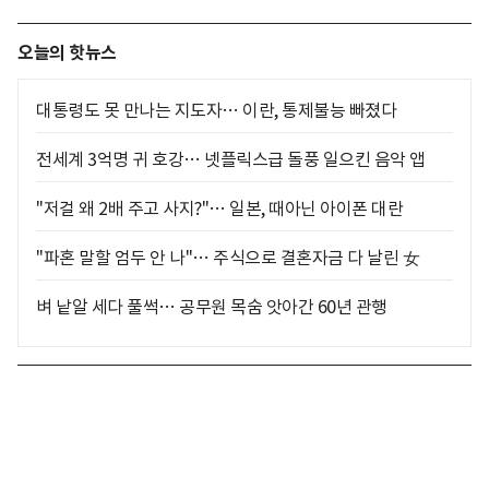
오늘의 핫뉴스
대통령도 못 만나는 지도자… 이란, 통제불능 빠졌다
전세계 3억명 귀 호강… 넷플릭스급 돌풍 일으킨 음악 앱
"저걸 왜 2배 주고 사지?"… 일본, 때아닌 아이폰 대란
"파혼 말할 엄두 안 나"… 주식으로 결혼자금 다 날린 女
벼 낱알 세다 풀썩… 공무원 목숨 앗아간 60년 관행