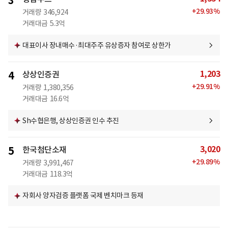
3
+
29.93
%
거래량
346,924
거래대금
5.3억
대표이사 장내매수·최대주주 유상증자 참여로 상한가
1,203
4
상상인증권
+
29.91
%
거래량
1,380,356
거래대금
16.6억
Sh수협은행, 상상인증권 인수 추진
3,020
5
한국첨단소재
+
29.89
%
거래량
3,991,467
거래대금
118.3억
자회사 양자검증 플랫폼 국제 벤치마크 등재