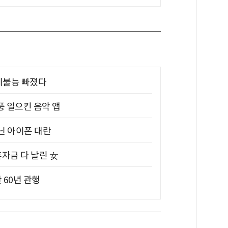
제불능 빠졌다
풍 일으킨 음악 앱
아닌 아이폰 대란
혼자금 다 날린 女
 60년 관행