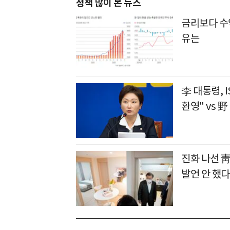
정책 많이 본 뉴스
금리보다 수
유는
李 대통령, 
환영" vs 
진화 나선 靑
발언 안 했다