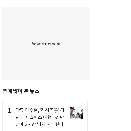
연예 많이 본 뉴스
1
악뮤 이수현, '김성주子' 김
민국과 스위스 여행 "첫 만
남에 2시간 넘게 기다렸다"