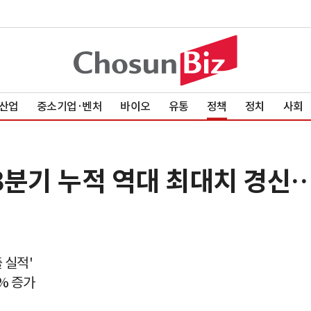
산업
중소기업·벤처
바이오
유통
정책
정치
사회
 3분기 누적 역대 최대치 경신
 실적'
4% 증가