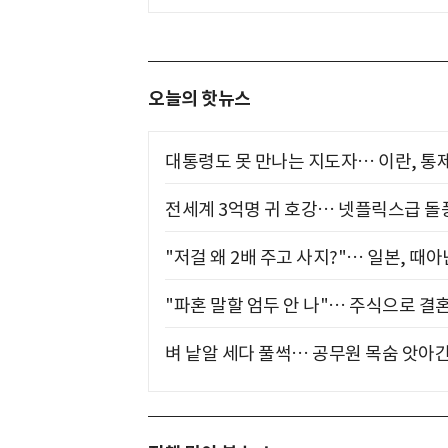
오늘의 핫뉴스
대통령도 못 만나는 지도자… 이란, 통
전세계 3억명 귀 호강… 넷플릭스급 돌
"저걸 왜 2배 주고 사지?"… 일본, 때
"파혼 말할 엄두 안 나"… 주식으로 결
벼 낱알 세다 풀썩… 공무원 목숨 앗아간