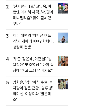
2
'전자발찌 1호' 고영욱, 이
번엔 이지혜 저격.."49평이
미니멀리즘? 많이 출세했
구나"
3
제주 해변의 '차범근 며느
리'가 왜이리 예뻐? 한채아,
청량미 뿜뿜
4
'우블' 정은혜, 이혼설? '발
달장애' ♥조영남 "'아이 속
상해' 하고 그냥 넘어가요"
5
양희은, '각막이식 수술' 후
지팡이 짚은 근황..'암투병'
박미선·이성미와 '밝은미
소'