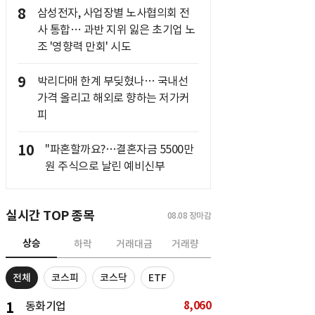
8
삼성전자, 사업장별 노사협의회 전
사 통합… 과반 지위 잃은 초기업 노
조 '영향력 만회' 시도
9
박리다매 한계 부딪혔나… 국내선
가격 올리고 해외로 향하는 저가커
피
10
"파혼할까요?…결혼자금 5500만
원 주식으로 날린 예비신부
실시간 TOP 종목
08.08
장마감
상승
하락
거래대금
거래량
전체
코스피
코스닥
ETF
8,060
1
동화기업