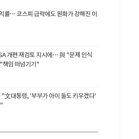
익률… 코스피 급락에도 원화가 강해진 이
ISA 개편 재검토 지시에… 與 "문제 인식
野 "책임 떠넘기기"
 "文대통령, '부부가 아이 둘도 키우겠다'
"