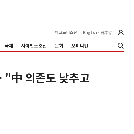
이코노미조선
English
日本語
국제
사이언스조선
문화
오피니언
… "中 의존도 낮추고