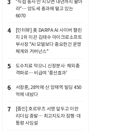
3
"직접 농사 안 지으면 내년까지 팔아
라"… 양도세 중과에 떨고 있는
6070
4
[인터뷰] 美 DARPA AI 사이버 챌린
지 1위 이끈 김태수 마이크로소프트
부사장 "AI 모델보다 중요한건 운영
체계와 거버넌스"
5
도수치료 막으니 신장분사·체외충
격파로… 비급여 '풍선효과'
6
서장훈, 28억에 산 양재역 빌딩 450
억에 내놨다
7
[줌인] 호르무즈 서명 앞두고 이란
리더십 증발… 최고지도자 잠행·대
통령 사임설