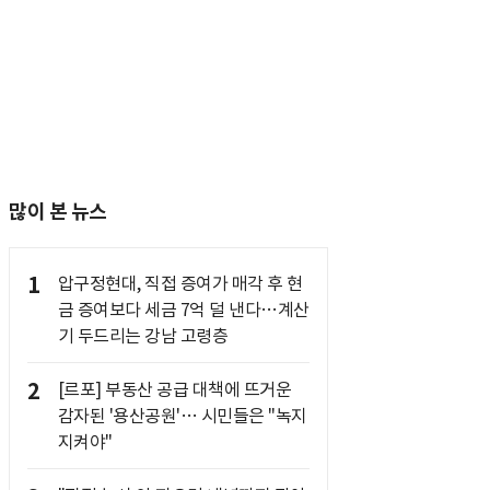
많이 본 뉴스
1
압구정현대, 직접 증여가 매각 후 현
금 증여보다 세금 7억 덜 낸다…계산
기 두드리는 강남 고령층
2
[르포] 부동산 공급 대책에 뜨거운
감자된 '용산공원'… 시민들은 "녹지
지켜야"