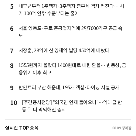
5
내후년부터 1주택자·3주택자 종부세 격차 커진다… 시
가 100억 안팎 수준부터는 줄어
6
서울 영등포·구로 준공업지역에 2만7000가구 공급 속
도
7
서장훈, 28억에 산 양재역 빌딩 450억에 내놨다
8
1555원까지 올랐다 1400원대로 내린 환율… 변동성, 금
융위기 이후 최고
9
반얀트리 부산 해운대, 195개 객실·다이닝 시설 공개
10
[주간증시전망] "외국인 언제 돌아오나"…역대급 반
등 뒤 더 막막해진 증시
실시간 TOP 종목
08.09
장마감