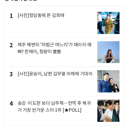
1
[사진]청담동에 뜬 김희애
2
제주 해변의 '차범근 며느리'가 왜이리 예
뻐? 한채아, 청량미 뿜뿜
3
[사진]윤승아, 남편 김무열 어깨에 기대어
4
송강·이도현 보다 남주혁…전역 후 복귀
가 가장 반가운 스타 1위 [★POLL]