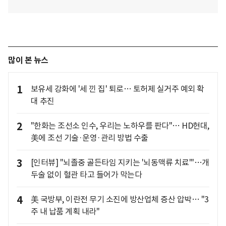
많이 본 뉴스
1
보유세 강화에 '세 낀 집' 퇴로… 토허제 실거주 예외 확
대 추진
2
"한화는 조선소 인수, 우리는 노하우를 판다"… HD현대,
美에 조선 기술·운영·관리 방법 수출
3
[인터뷰] "뇌졸중 골든타임 지키는 '뇌동맥류 치료'"…개
두술 없이 혈관 타고 들어가 막는다
4
美 국방부, 이란전 무기 소진에 방산업체 증산 압박… "3
주 내 납품 계획 내라"