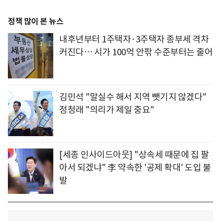
정책 많이 본 뉴스
내후년부터 1주택자·3주택자 종부세 격차
커진다… 시가 100억 안팎 수준부터는 줄어
김민석 "말실수 해서 지역 뺏기지 않겠다"
정청래 "의리가 제일 중요"
[세종 인사이드아웃] "상속세 때문에 집 팔
아서 되겠냐" 李 약속한 '공제 확대' 도입 불
발