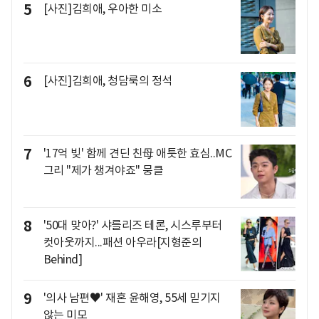
5
[사진]김희애, 우아한 미소
6
[사진]김희애, 청담룩의 정석
7
'17억 빚' 함께 견딘 친母 애틋한 효심..MC
그리 "제가 챙겨야죠" 뭉클
8
'50대 맞아?' 샤를리즈 테론, 시스루부터
컷아웃까지...패션 아우라[지형준의
Behind]
9
'의사 남편♥' 재혼 윤해영, 55세 믿기지
않는 미모