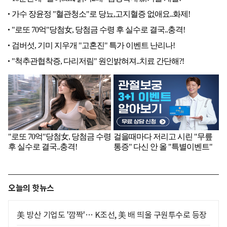
오늘의 핫뉴스
美 방산 기업도 '깜짝'… K조선, 美 배 띄울 구원투수로 등장