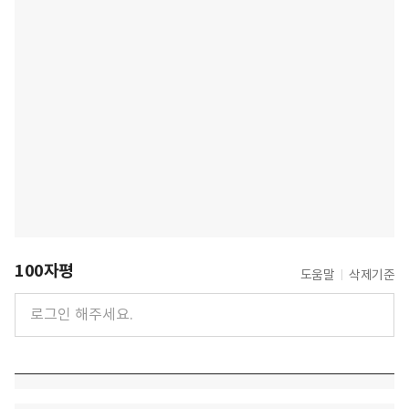
100자평
도움말
삭제기준