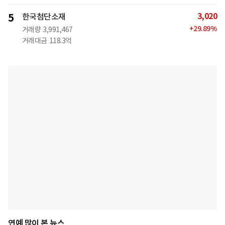
3,020
5
한국첨단소재
+
29.89
%
거래량
3,991,467
거래대금
118.3억
연예 많이 본 뉴스