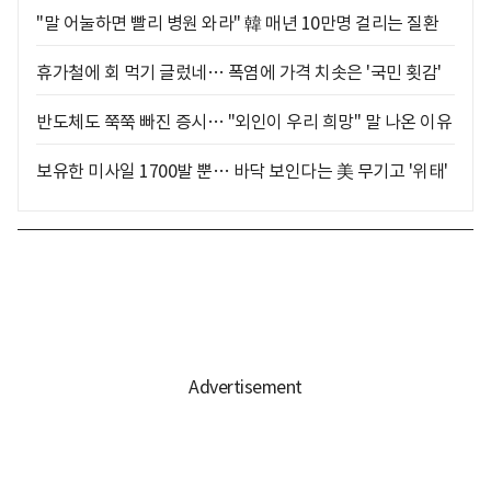
"말 어눌하면 빨리 병원 와라" 韓 매년 10만명 걸리는 질환
휴가철에 회 먹기 글렀네… 폭염에 가격 치솟은 '국민 횟감'
반도체도 쭉쭉 빠진 증시… "외인이 우리 희망" 말 나온 이유
보유한 미사일 1700발 뿐… 바닥 보인다는 美 무기고 '위태'