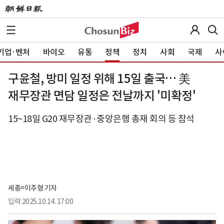
기업·벤처
바이오
유통
정책
정치
사회
국제
사
구윤철, 방미 일정 위해 15일 출국… 美
재무장관 면담 일정은 전날까지 '미확정'
15~18일 G20 재무장관·중앙은행 총재 회의 등 참석
세종=이주형 기자
입력
2025.10.14. 17:00