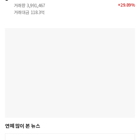
+
29.89
%
거래량
3,991,467
거래대금
118.3억
연예 많이 본 뉴스