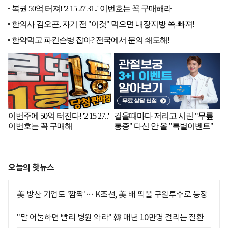
오늘의 핫뉴스
美 방산 기업도 '깜짝'… K조선, 美 배 띄울 구원투수로 등장
"말 어눌하면 빨리 병원 와라" 韓 매년 10만명 걸리는 질환