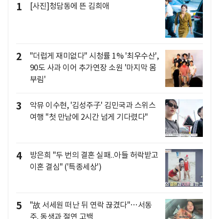
1
[사진]청담동에 뜬 김희애
2
"더럽게 재미없다" 시청률 1% '최우수산',
90도 사과 이어 추가연장 소원 '마지막 몸
부림'
3
악뮤 이수현, '김성주子' 김민국과 스위스
여행 "첫 만남에 2시간 넘게 기다렸다"
4
방은희 "두 번의 결혼 실패..아들 허락받고
이혼 결심" ('특종세상')
5
"故 서세원 떠난 뒤 연락 끊겼다"…서동
주, 동생과 절연 고백