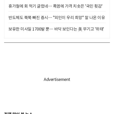
휴가철에 회 먹기 글렀네… 폭염에 가격 치솟은 '국민 횟감'
반도체도 쭉쭉 빠진 증시… "외인이 우리 희망" 말 나온 이유
보유한 미사일 1700발 뿐… 바닥 보인다는 美 무기고 '위태'