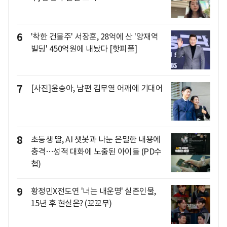
6
'착한 건물주' 서장훈, 28억에 산 '양재역
빌딩' 450억원에 내놨다 [핫피플]
7
[사진]윤승아, 남편 김무열 어깨에 기대어
8
초등생 딸, AI 챗봇과 나눈 은밀한 내용에
충격…성적 대화에 노출된 아이들 (PD수
첩)
9
황정민X전도연 '너는 내운명' 실존인물,
15년 후 현실은? (꼬꼬무)