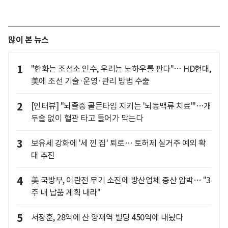
많이 본 뉴스
1
"한화는 조선소 인수, 우리는 노하우를 판다"… HD현대,
美에 조선 기술·운영·관리 방법 수출
2
[인터뷰] "뇌졸중 골든타임 지키는 '뇌동맥류 치료'"…개
두술 없이 혈관 타고 들어가 막는다
3
보유세 강화에 '세 낀 집' 퇴로… 토허제 실거주 예외 확
대 추진
4
美 국방부, 이란전 무기 소진에 방산업체 증산 압박… "3
주 내 납품 계획 내라"
5
서장훈, 28억에 산 양재역 빌딩 450억에 내놨다