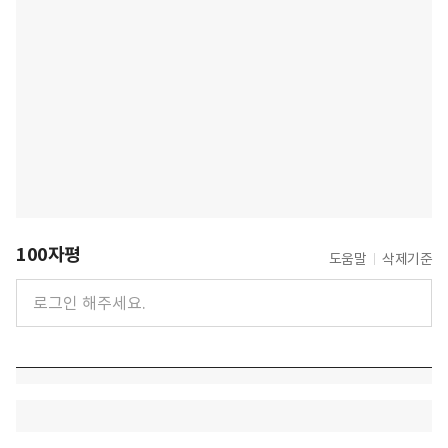
100자평
도움말
삭제기준