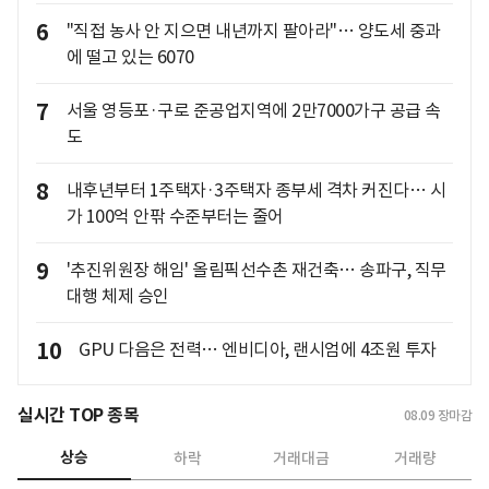
6
"직접 농사 안 지으면 내년까지 팔아라"… 양도세 중과
에 떨고 있는 6070
7
서울 영등포·구로 준공업지역에 2만7000가구 공급 속
도
8
내후년부터 1주택자·3주택자 종부세 격차 커진다… 시
가 100억 안팎 수준부터는 줄어
9
'추진위원장 해임' 올림픽선수촌 재건축… 송파구, 직무
대행 체제 승인
10
GPU 다음은 전력… 엔비디아, 랜시엄에 4조원 투자
실시간 TOP 종목
08.09
장마감
상승
하락
거래대금
거래량