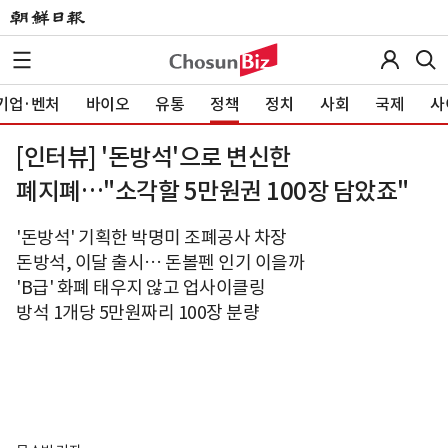
기업·벤처
바이오
유통
정책
정치
사회
국제
사
[인터뷰] '돈방석'으로 변신한
폐지폐…"소각할 5만원권 100장 담았죠"
'돈방석' 기획한 박명미 조폐공사 차장
돈방석, 이달 출시… 돈볼펜 인기 이을까
'B급' 화폐 태우지 않고 업사이클링
방석 1개당 5만원짜리 100장 분량