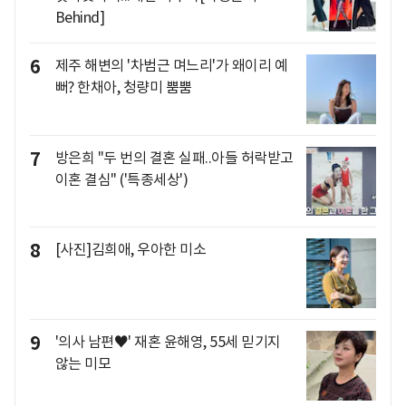
Behind]
6
제주 해변의 '차범근 며느리'가 왜이리 예
뻐? 한채아, 청량미 뿜뿜
7
방은희 "두 번의 결혼 실패..아들 허락받고
이혼 결심" ('특종세상')
8
[사진]김희애, 우아한 미소
9
'의사 남편♥' 재혼 윤해영, 55세 믿기지
않는 미모