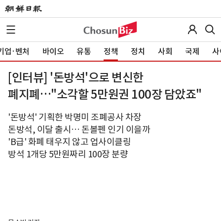
기업·벤처
바이오
유통
정책
정치
사회
국제
사
[인터뷰] '돈방석'으로 변신한
폐지폐…"소각할 5만원권 100장 담았죠"
'돈방석' 기획한 박명미 조폐공사 차장
돈방석, 이달 출시… 돈볼펜 인기 이을까
'B급' 화폐 태우지 않고 업사이클링
방석 1개당 5만원짜리 100장 분량