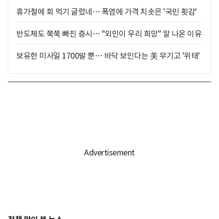
휴가철에 회 먹기 글렀네… 폭염에 가격 치솟은 '국민 횟감'
반도체도 쭉쭉 빠진 증시… "외인이 우리 희망" 말 나온 이유
보유한 미사일 1700발 뿐… 바닥 보인다는 美 무기고 '위태'