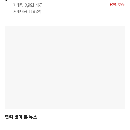
+
29.89
%
거래량
3,991,467
거래대금
118.3억
연예 많이 본 뉴스