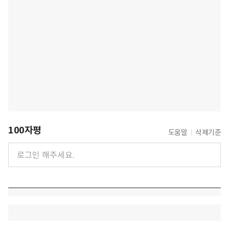
100자평
도움말
삭제기준