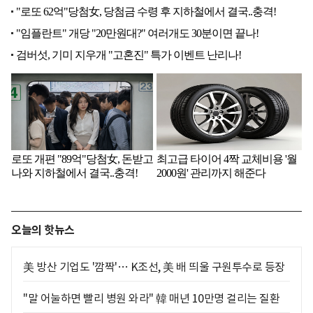
오늘의 핫뉴스
美 방산 기업도 '깜짝'… K조선, 美 배 띄울 구원투수로 등장
"말 어눌하면 빨리 병원 와라" 韓 매년 10만명 걸리는 질환