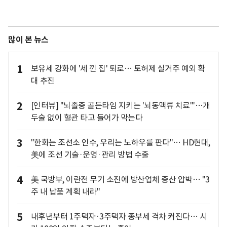
많이 본 뉴스
1
보유세 강화에 '세 낀 집' 퇴로… 토허제 실거주 예외 확
대 추진
2
[인터뷰] "뇌졸중 골든타임 지키는 '뇌동맥류 치료'"…개
두술 없이 혈관 타고 들어가 막는다
3
"한화는 조선소 인수, 우리는 노하우를 판다"… HD현대,
美에 조선 기술·운영·관리 방법 수출
4
美 국방부, 이란전 무기 소진에 방산업체 증산 압박… "3
주 내 납품 계획 내라"
5
내후년부터 1주택자·3주택자 종부세 격차 커진다… 시