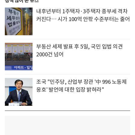
정책 많이 본 뉴스
내후년부터 1주택자·3주택자 종부세 격차
커진다… 시가 100억 안팎 수준부터는 줄어
부동산 세제 발표 후 5일, 국민 입법 의견
2000건 넘어
조국 "민주당, 산업부 장관 '中 996 노동제
옹호' 발언에 대한 입장 밝혀라"