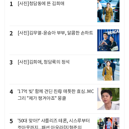
1
[사진]청담동에 뜬 김희애
2
[사진]김무열-윤승아 부부, 달콤한 손하트
3
[사진]김희애, 청담룩의 정석
4
'17억 빚' 함께 견딘 친母 애틋한 효심..MC
그리 "제가 챙겨야죠" 뭉클
5
'50대 맞아?' 샤를리즈 테론, 시스루부터
컷아웃까지...패션 아우라[지형준의