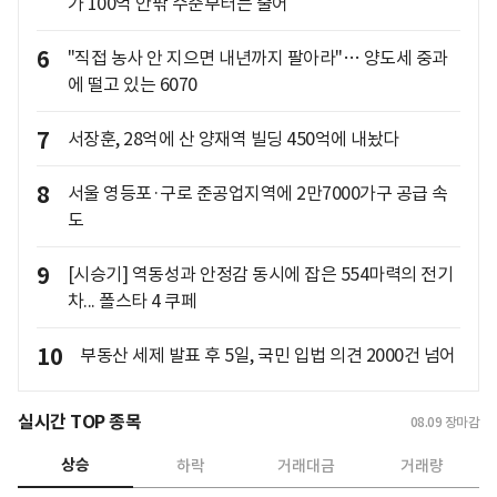
가 100억 안팎 수준부터는 줄어
6
"직접 농사 안 지으면 내년까지 팔아라"… 양도세 중과
에 떨고 있는 6070
7
서장훈, 28억에 산 양재역 빌딩 450억에 내놨다
8
서울 영등포·구로 준공업지역에 2만7000가구 공급 속
도
9
[시승기] 역동성과 안정감 동시에 잡은 554마력의 전기
차... 폴스타 4 쿠페
10
부동산 세제 발표 후 5일, 국민 입법 의견 2000건 넘어
실시간 TOP 종목
08.09
장마감
상승
하락
거래대금
거래량