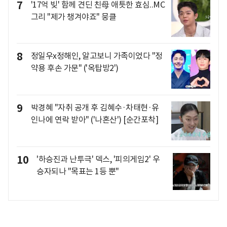
7
'17억 빚' 함께 견딘 친母 애틋한 효심..MC
그리 "제가 챙겨야죠" 뭉클
8
정일우x정해인, 알고보니 가족이었다 "정
약용 후손 가문" ('옥탑방2')
9
박경혜 "자취 공개 후 김혜수·차태현·유
인나에 연락 받아" ('나혼산') [순간포착]
10
'하승진과 난투극' 덱스, '피의게임2' 우
승자되나 "목표는 1등 뿐"