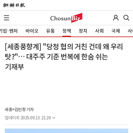
기업·벤처
바이오
유통
정책
정치
사회
국제
사
[세종풍향계] "당정 협의 거친 건데 왜 우리
탓?"… 대주주 기준 번복에 한숨 쉬는
기재부
세종=김민정 기자
업데이트
2025.09.13. 21:20