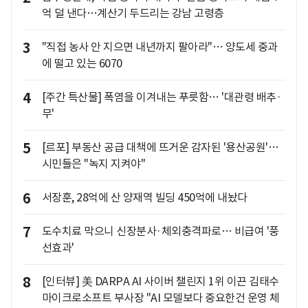
억 덜 낸다…계산기 두드리는 강남 고령층
3
"직접 농사 안 지으면 내년까지 팔아라"… 양도세 중과
에 떨고 있는 6070
4
[주간 특산물] 폭염을 이겨내는 푸릇함… '대관령 배추·
무'
5
[르포] 부동산 공급 대책에 뜨거운 감자된 '용산공원'…
시민들은 "녹지 지켜야"
6
서장훈, 28억에 산 양재역 빌딩 450억에 내놨다
7
도수치료 막으니 신장분사·체외충격파로… 비급여 '풍
선효과'
8
[인터뷰] 美 DARPA AI 사이버 챌린지 1위 이끈 김태수
마이크로소프트 부사장 "AI 모델보다 중요한건 운영 체