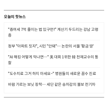
오늘의 핫뉴스
"증여세 7억 줄이는 법 있구먼!" 계산기 두드리는 강남 고령
층
정부 "아파트 짓자", 시민 "안돼"… 논란의 서울 '황금 땅'
"AI 해킹 어떻게 막냐면…" 美 대회 1위한 韓 천재교수의 통
찰
"도수치료 그거 하지 마세요~" 병원들의 새로운 꼼수 진료
바람 가르는 보닛 장착… 세단 같은 승차감의 볼보 전기차