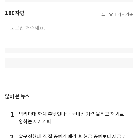
100자평
도움말
삭제기준
많이 본 뉴스
1
박리다매 한계 부딪혔나… 국내선 가격 올리고 해외로
향하는 저가커피
2
압구정현대, 직접 증여가 매각 후 현금 증여보다 세금 7