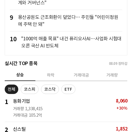
계와 거버넌스"
9
용산공원도 근조화환이 덮었다… 주민들 "어린이정원
에 주택 안 돼"
10
"1000억 매출 목표" 내건 퓨리오사AI…사업화 시험대
오른 국산 AI 반도체
실시간 TOP 종목
08.09
장마감
상승
하락
거래대금
거래량
전체
코스피
코스닥
ETF
8,060
1
동화기업
+
30
%
거래량
1,338,415
거래대금
105.2억
1,852
2
신스틸