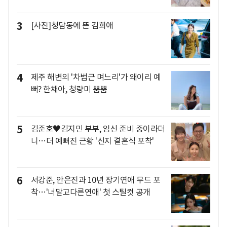
3
[사진]청담동에 뜬 김희애
4
제주 해변의 '차범근 며느리'가 왜이리 예
뻐? 한채아, 청량미 뿜뿜
5
김준호♥김지민 부부, 임신 준비 중이라더
니…더 예뻐진 근황 '신지 결혼식 포착'
6
서강준, 안은진과 10년 장기연애 무드 포
착…'너말고다른연애' 첫 스틸컷 공개