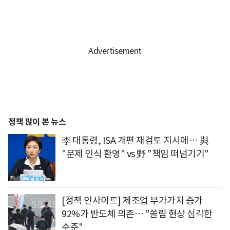
정책 많이 본 뉴스
李 대통령, ISA 개편 재검토 지시에… 與
"문제 인식 환영" vs 野 "책임 떠넘기기"
[정책 인사이트] 제조업 부가가치 증가
92%가 반도체 의존… "쏠림 현상 심각한
수준"