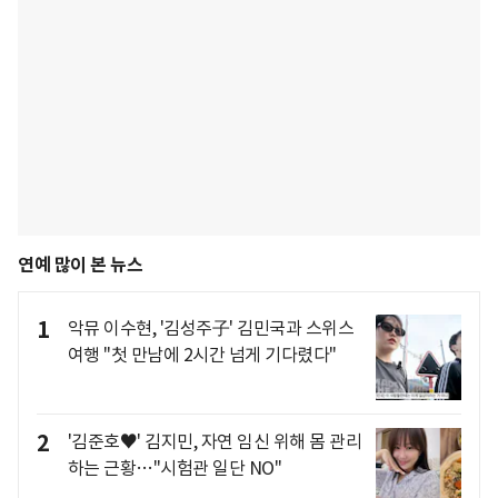
연예 많이 본 뉴스
1
악뮤 이수현, '김성주子' 김민국과 스위스
여행 "첫 만남에 2시간 넘게 기다렸다"
2
'김준호♥' 김지민, 자연 임신 위해 몸 관리
하는 근황…"시험관 일단 NO"