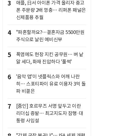
3
애플, 日서 아이폰 가격 올리자 중고
폰 주문량 2배 껑충… 리퍼폰 패널은
신제품용 추월
4
"파혼할까요?…결혼자금 5500만원
주식으로 날린 예비신부
5
폭염에도 현장 지킨 공무원… 벼 낱
알 세다, 화재 진압하다 '풀썩'
6
'음악 앱'이 넷플릭스와 어깨 나란
히… 스포티파이 유료 이용자 3억 돌
파 비결은
7
[줌인] 호르무즈 서명 앞두고 이란
리더십 증발… 최고지도자 잠행·대
통령 사임설
"강제 국장 복귀냐"… ISA 세제 개편