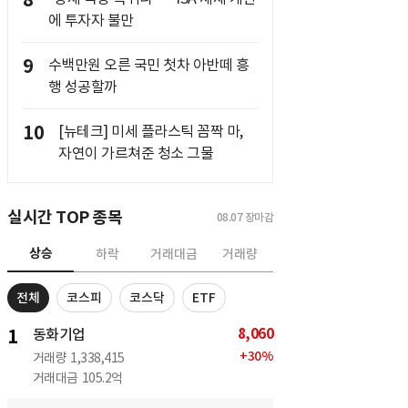
8
에 투자자 불만
9
수백만원 오른 국민 첫차 아반떼 흥
행 성공할까
10
[뉴테크] 미세 플라스틱 꼼짝 마,
자연이 가르쳐준 청소 그물
실시간 TOP 종목
08.07
장마감
상승
하락
거래대금
거래량
전체
코스피
코스닥
ETF
8,060
1
동화기업
+
30
%
거래량
1,338,415
거래대금
105.2억