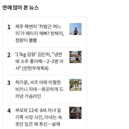
연예 많이 본 뉴스
1
제주 해변의 '차범근 며느
리'가 왜이리 예뻐? 한채아,
청량미 뿜뿜
2
'17kg 감량' 김민하, "냉면
에 소주 좋아해…2~3병 마
셔" (전현무계획4)
3
허가윤, 셔츠 아래 아찔한
비키니 자태…화끈하게 드
러낸 가슴라인
4
부모와 12세·8세 자녀 일
가족 사망 사건, 아내는 속
옷만 입은 채 투신…살해