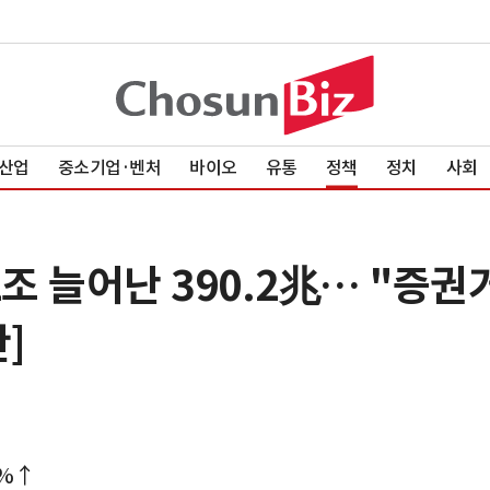
산업
중소기업·벤처
바이오
유통
정책
정치
사회
조 늘어난 390.2兆… "증권
]
0%↑