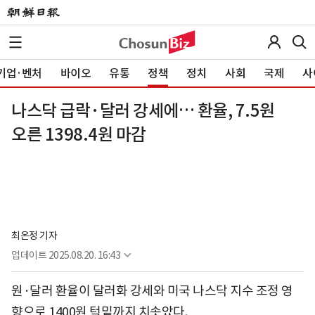
기업·벤처
바이오
유통
정책
정치
사회
국제
사
나스닥 급락·달러 강세에… 환율, 7.5원
오른 1398.4원 마감
최온정 기자
업데이트
2025.08.20. 16:43
원·달러 환율이 달러화 강세와 미국 나스닥 지수 조정 영
향으로 1400원 턱밑까지 치솟았다.