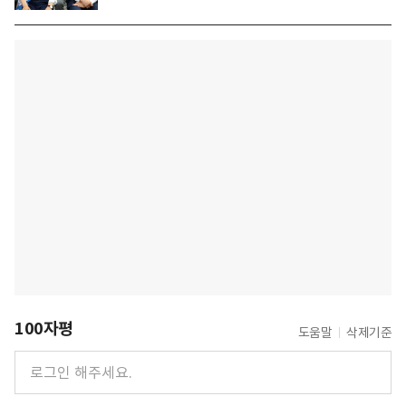
100자평
도움말
삭제기준