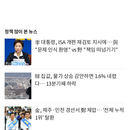
정책 많이 본 뉴스
李 대통령, ISA 개편 재검토 지시에… 與
"문제 인식 환영" vs 野 "책임 떠넘기기"
韓 집값, 물가 상승 감안하면 1.6% 내렸
다… 13분기째 하락
金, 제주·인천 경선서 鄭 제압… '전체 누적
1위' 탈환