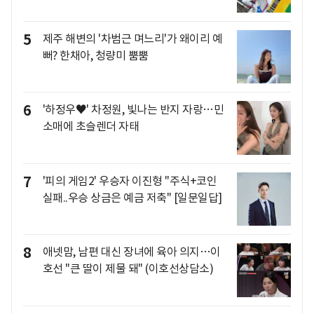
5
제주 해변의 '차범근 며느리'가 왜이리 예
뻐? 한채아, 청량미 뿜뿜
6
'하정우♥' 차정원, 빛나는 반지 자랑…민
소매에 초슬렌더 자태
7
'피의 게임2' 우승자 이진형 "주식+코인
실패..우승 상금은 예금 저축" [일문일답]
8
애넷맘, 남편 대신 장녀에 육아 의지…이
호선 "큰 딸이 제물 돼" (이호선상담소)