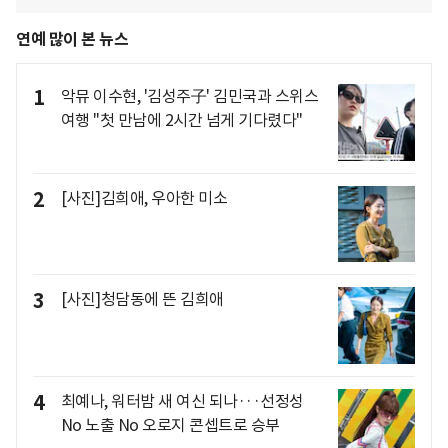
연예 많이 본 뉴스
1
악뮤 이수현, '김성주子' 김민국과 스위스
여행 "첫 만남에 2시간 넘게 기다렸다"
2
[사진]김희애, 우아한 미소
3
[사진]청담동에 뜬 김희애
4
최예나, 워터밤 새 여신 되나···선정성
No 노출 No 오로지 콘셉트로 승부