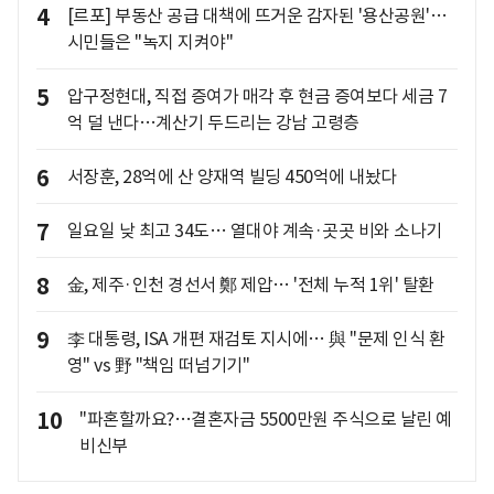
4
[르포] 부동산 공급 대책에 뜨거운 감자된 '용산공원'…
시민들은 "녹지 지켜야"
5
압구정현대, 직접 증여가 매각 후 현금 증여보다 세금 7
억 덜 낸다…계산기 두드리는 강남 고령층
6
서장훈, 28억에 산 양재역 빌딩 450억에 내놨다
7
일요일 낮 최고 34도… 열대야 계속·곳곳 비와 소나기
8
金, 제주·인천 경선서 鄭 제압… '전체 누적 1위' 탈환
9
李 대통령, ISA 개편 재검토 지시에… 與 "문제 인식 환
영" vs 野 "책임 떠넘기기"
10
"파혼할까요?…결혼자금 5500만원 주식으로 날린 예
비신부