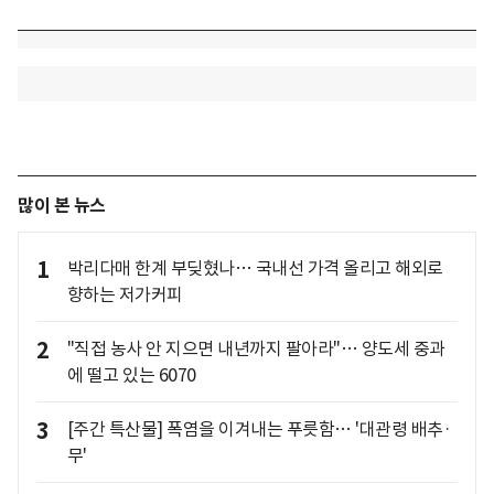
많이 본 뉴스
1
박리다매 한계 부딪혔나… 국내선 가격 올리고 해외로
향하는 저가커피
2
"직접 농사 안 지으면 내년까지 팔아라"… 양도세 중과
에 떨고 있는 6070
3
[주간 특산물] 폭염을 이겨내는 푸릇함… '대관령 배추·
무'