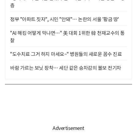
층
정부 "아파트 짓자", 시민 "안돼"… 논란의 서울 '황금 땅'
"AI 해킹 어떻게 막냐면…" 美 대회 1위한 韓 천재교수의 통
찰
"도수치료 그거 하지 마세요~" 병원들의 새로운 꼼수 진료
바람 가르는 보닛 장착… 세단 같은 승차감의 볼보 전기차