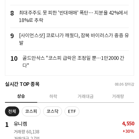
8
최대주주도 못 피한 '반대매매' 폭탄… 지분율 42%에서
18%로 추락
9
[사이언스샷] 코로나가 깨웠다, 잠복 바이러스가 중증 유
발
10
골드만삭스 "코스피 급락은 조정일 뿐…1만2000 간
다"
실시간 TOP 종목
08.06
장마감
상승
하락
거래대금
거래량
전체
코스피
코스닥
ETF
4,550
1
유니켐
+
30
%
거래량
60,138
거래대금
2.7억