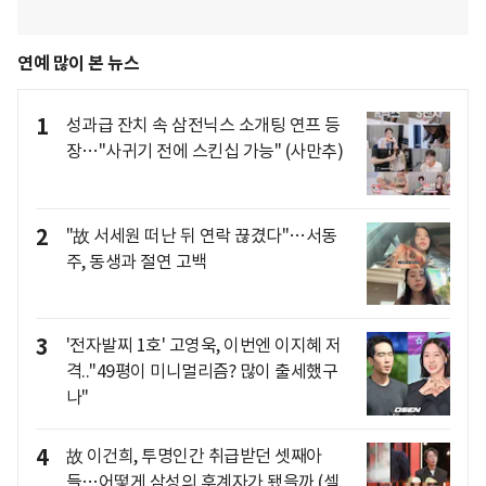
연예 많이 본 뉴스
1
성과급 잔치 속 삼전닉스 소개팅 연프 등
장…"사귀기 전에 스킨십 가능" (사만추)
2
"故 서세원 떠난 뒤 연락 끊겼다"…서동
주, 동생과 절연 고백
3
'전자발찌 1호' 고영욱, 이번엔 이지혜 저
격.."49평이 미니멀리즘? 많이 출세했구
나"
4
故 이건희, 투명인간 취급받던 셋째아
들…어떻게 삼성의 후계자가 됐을까 (셀