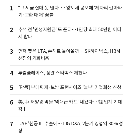
1
"그 세금 절대 못 낸다"… 양도세 공포에 '제자리 갈아타
기·교환 매매' 꿈틀
2
추석 전 '민생지원금' 또 푼다…1인당 최대 50만원 어디
서 받나
3
먼저 맺은 LTA, 손해로 돌아올까… SK하이닉스, HBM
선점의 기회비용
4
투썸플레이스, 정말 스타벅스 제쳤나
5
[단독] 부대찌개·보쌈 프랜차이즈 '놀부' 기업회생 신청
6
美, 中 태양광 막을 '역대급 카드' 내놨다… 韓 업계 기대
감↑
7
UAE '천궁Ⅱ' 수출에… LIG D&A, 2분기 영업익 30% 성
장