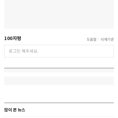
100자평
도움말
삭제기준
많이 본 뉴스