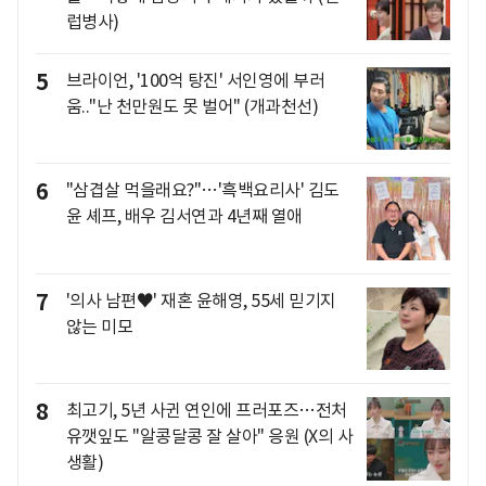
럽병사)
5
브라이언, '100억 탕진' 서인영에 부러
움.."난 천만원도 못 벌어" (개과천선)
6
"삼겹살 먹을래요?"…'흑백요리사' 김도
윤 셰프, 배우 김서연과 4년째 열애
7
'의사 남편♥' 재혼 윤해영, 55세 믿기지
않는 미모
8
최고기, 5년 사귄 연인에 프러포즈…전처
유깻잎도 "알콩달콩 잘 살아" 응원 (X의 사
생활)