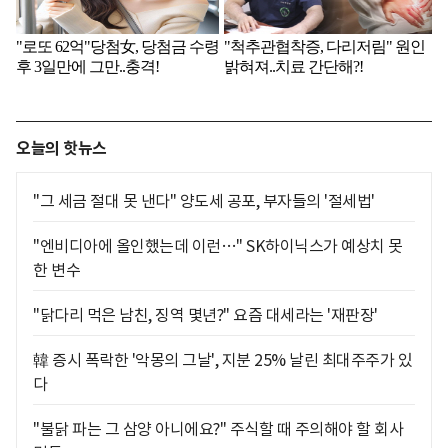
오늘의 핫뉴스
"그 세금 절대 못 낸다" 양도세 공포, 부자들의 '절세법'
"엔비디아에 올인했는데 이런…" SK하이닉스가 예상치 못
한 변수
"닭다리 먹은 남친, 징역 몇년?" 요즘 대세라는 '재판장'
韓 증시 폭락한 '악몽의 그날', 지분 25% 날린 최대주주가 있
다
"불닭 파는 그 삼양 아니에요?" 주식할 때 주의해야 할 회사