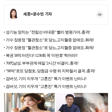
세종=문수빈 기자