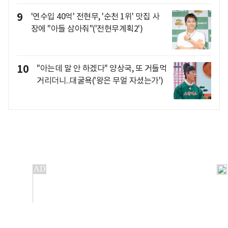
9
'연수입 40억' 전현무, '순천 1위' 맛집 사
장에 "아들 삼아줘"('전현무계획2')
10
"아는데 말 안 하겠다" 양상국, 또 거들먹
거리더니..대굴욕('왕은 무얼 자셨는가')
개인정보처리방침
앱설치(Android)
본 사이트의 주가 시세정보는 정보 제공 목적이며, 오류가