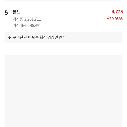
4,775
5
본느
+
29.93
%
거래량
3,261,711
거래대금
148.4억
구미현 전 아워홈 회장 경영권 인수