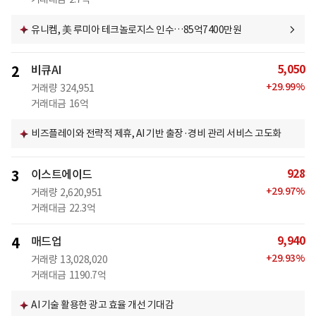
유니켐, 美 루미아 테크놀로지스 인수…85억7400만원
5,050
2
비큐AI
+
29.99
%
거래량
324,951
거래대금
16억
비즈플레이와 전략적 제휴, AI 기반 출장·경비 관리 서비스 고도화
928
3
이스트에이드
+
29.97
%
거래량
2,620,951
거래대금
22.3억
9,940
4
매드업
+
29.93
%
거래량
13,028,020
거래대금
1190.7억
AI 기술 활용한 광고 효율 개선 기대감