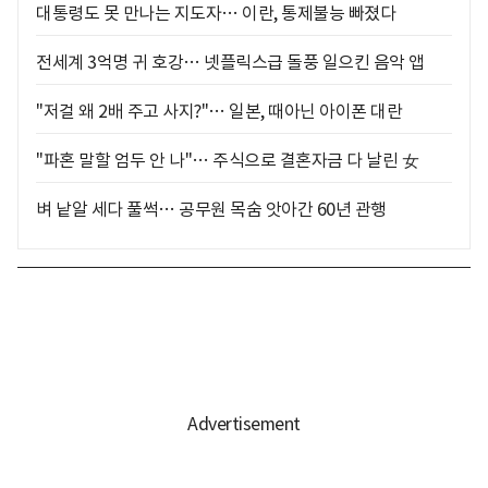
대통령도 못 만나는 지도자… 이란, 통제불능 빠졌다
전세계 3억명 귀 호강… 넷플릭스급 돌풍 일으킨 음악 앱
"저걸 왜 2배 주고 사지?"… 일본, 때아닌 아이폰 대란
"파혼 말할 엄두 안 나"… 주식으로 결혼자금 다 날린 女
벼 낱알 세다 풀썩… 공무원 목숨 앗아간 60년 관행