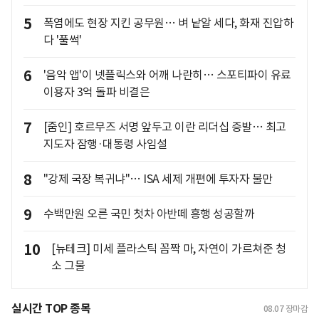
5
폭염에도 현장 지킨 공무원… 벼 낱알 세다, 화재 진압하
다 '풀썩'
6
'음악 앱'이 넷플릭스와 어깨 나란히… 스포티파이 유료
이용자 3억 돌파 비결은
7
[줌인] 호르무즈 서명 앞두고 이란 리더십 증발… 최고
지도자 잠행·대통령 사임설
8
"강제 국장 복귀냐"… ISA 세제 개편에 투자자 불만
9
수백만원 오른 국민 첫차 아반떼 흥행 성공할까
10
[뉴테크] 미세 플라스틱 꼼짝 마, 자연이 가르쳐준 청
소 그물
실시간 TOP 종목
08.07
장마감