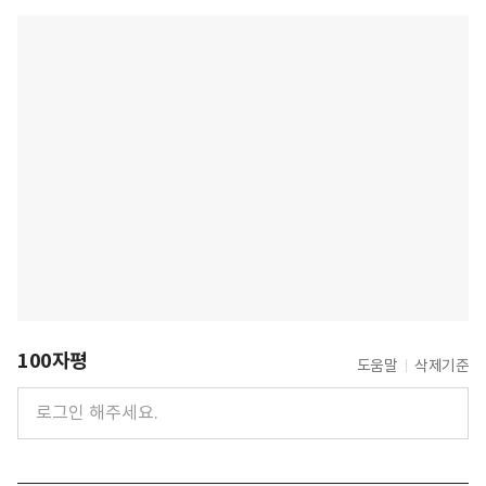
100자평
도움말
삭제기준