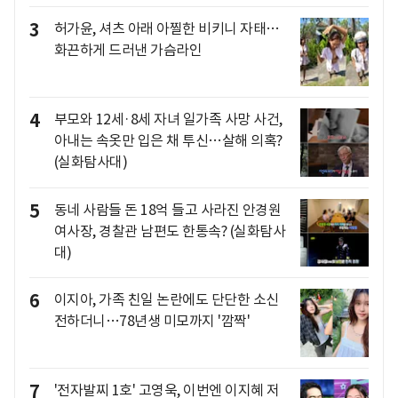
3
허가윤, 셔츠 아래 아찔한 비키니 자태…
화끈하게 드러낸 가슴라인
4
부모와 12세·8세 자녀 일가족 사망 사건,
아내는 속옷만 입은 채 투신…살해 의혹?
(실화탐사대)
5
동네 사람들 돈 18억 들고 사라진 안경원
여사장, 경찰관 남편도 한통속? (실화탐사
대)
6
이지아, 가족 친일 논란에도 단단한 소신
전하더니…78년생 미모까지 '깜짝'
7
'전자발찌 1호' 고영욱, 이번엔 이지혜 저