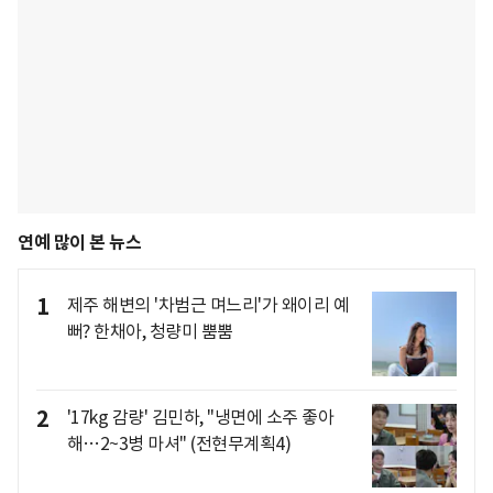
연예 많이 본 뉴스
1
제주 해변의 '차범근 며느리'가 왜이리 예
뻐? 한채아, 청량미 뿜뿜
2
'17kg 감량' 김민하, "냉면에 소주 좋아
해…2~3병 마셔" (전현무계획4)