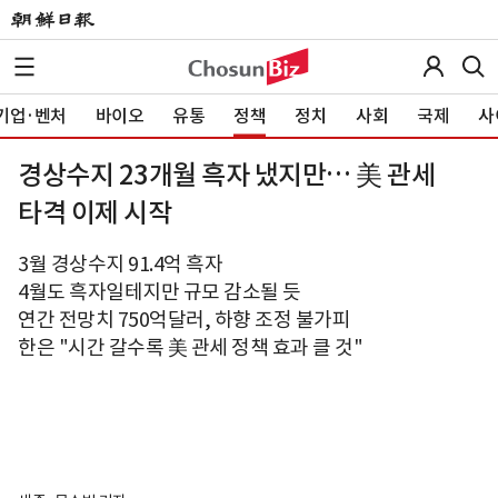
기업·벤처
바이오
유통
정책
정치
사회
국제
사
경상수지 23개월 흑자 냈지만… 美 관세
타격 이제 시작
3월 경상수지 91.4억 흑자
4월도 흑자일테지만 규모 감소될 듯
연간 전망치 750억달러, 하향 조정 불가피
한은 "시간 갈수록 美 관세 정책 효과 클 것"