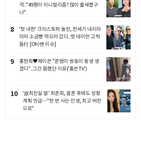
격.."49평이 미니멀리즘? 많이 출세했구
나"
8
'첫 내한' 크리스토퍼 놀란, 전세기 내리자
마자 소금빵 먹으러 갔다..맷 데이먼 고척
돔行 [Oh!쎈 이슈]
9
홍현희♥제이쓴 "준범이 쌍둥이 동생 생
겼다"..그간 뜸했던 이유('홍쓴TV')
10
'故최진실 딸' 최준희, 결혼 후에도 성형
계획 언급…"한 번 사는 인생, 최고 버전
으로"