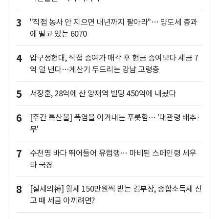
3
"직접 농사 안 지으면 내년까지 팔아라"… 양도세 중과
에 떨고 있는 6070
4
압구정현대, 직접 증여가 매각 후 현금 증여보다 세금 7
억 덜 낸다…계산기 두드리는 강남 고령층
5
서장훈, 28억에 산 양재역 빌딩 450억에 내놨다
6
[주간 특산물] 폭염을 이겨내는 푸릇함… '대관령 배추·
무'
7
수천명 바다 뛰어들어 유럽행… 마비된 스페인령 세우
타 국경
8
[절세의神] 월세 150만원씩 받는 김부장, 종합소득세 신
고 때 세금 아끼려면?