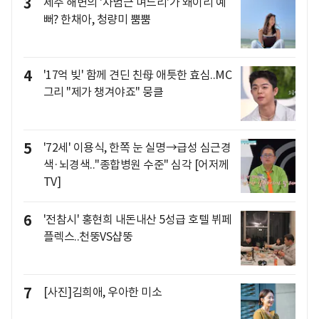
3
제주 해변의 '차범근 며느리'가 왜이리 예
뻐? 한채아, 청량미 뿜뿜
4
'17억 빚' 함께 견딘 친母 애틋한 효심..MC
그리 "제가 챙겨야죠" 뭉클
5
'72세' 이용식, 한쪽 눈 실명→급성 심근경
색·뇌경색.."종합병원 수준" 심각 [어저께
TV]
6
'전참시' 홍현희 내돈내산 5성급 호텔 뷔페
플렉스..천뚱VS샵뚱
7
[사진]김희애, 우아한 미소