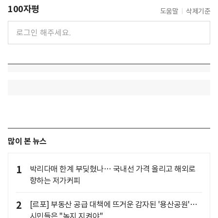
100자평
도움말
삭제기준
많이 본 뉴스
1
박리다매 한계 부딪혔나… 국내선 가격 올리고 해외로
향하는 저가커피
2
[르포] 부동산 공급 대책에 뜨거운 감자된 '용산공원'…
시민들은 "녹지 지켜야"