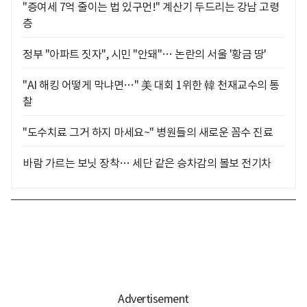
"증여세 7억 줄이는 법 있구먼!" 계산기 두드리는 강남 고령
층
정부 "아파트 짓자", 시민 "안돼"… 논란의 서울 '황금 땅'
"AI 해킹 어떻게 막냐면…" 美 대회 1위한 韓 천재교수의 통
찰
"도수치료 그거 하지 마세요~" 병원들의 새로운 꼼수 진료
바람 가르는 보닛 장착… 세단 같은 승차감의 볼보 전기차