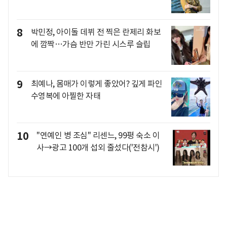
8
박민정, 아이돌 데뷔 전 찍은 란제리 화보
에 깜짝…가슴 반만 가린 시스루 슬립
9
최예나, 몸매가 이렇게 좋았어? 깊게 파인
수영복에 아찔한 자태
10
"연예인 병 조심" 리센느, 99평 숙소 이
사→광고 100개 섭외 줄섰다('전참시')