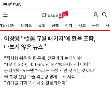
기업·벤처
바이오
유통
정책
정치
사회
국제
사
이창용 "韓美 '7월 패키지'에 환율 포함,
나쁘지 않은 뉴스"
"정치화 쉬운 환율 문제, 전문가와 논의해야"
"1분기 GDP, '-0.1%'까진 생각했는데…더 나빠"
금리 인하 요구엔 "스피드 조정… 안 낮추는 것 아냐"
韓 특정 산업 수출 의존형 경제 구조 지적
"위기를 기회로… 내수 활성화해야"