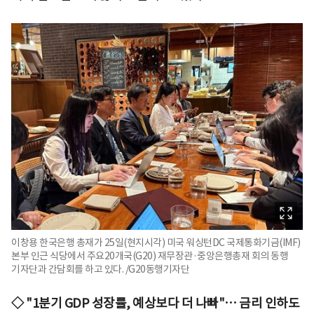
이창용 한국은행 총재가 25일(현지시각) 미국 워싱턴DC 국제통화기금(IMF)
본부 인근 식당에서 주요20개국(G20) 재무장관·중앙은행총재 회의 동행
기자단과 간담회를 하고 있다. /G20동행기자단
◇ "1분기 GDP 성장률, 예상보다 더 나빠"… 금리 인하도