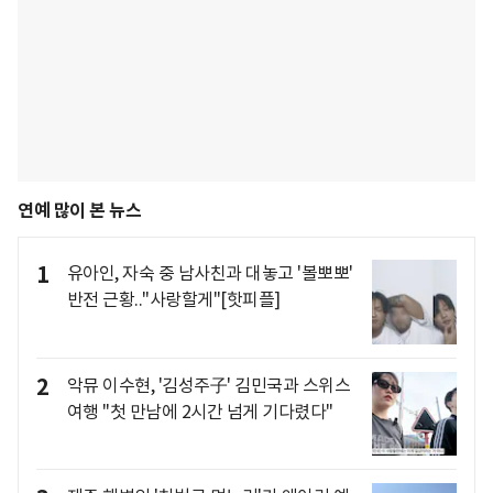
연예 많이 본 뉴스
1
유아인, 자숙 중 남사친과 대놓고 '볼뽀뽀'
반전 근황.."사랑할게"[핫피플]
2
악뮤 이수현, '김성주子' 김민국과 스위스
여행 "첫 만남에 2시간 넘게 기다렸다"