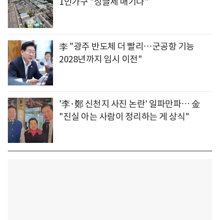
1인가구 "싱글세 매기나"
李 "광주 반도체 더 빨리…군공항 기능
2028년까지 임시 이전"
'李·鄭 신천지 사진 논란' 일파만파… 金
"진실 아는 사람이 정리하는 게 상식"