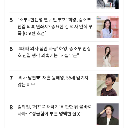
5
"조부=한센병 연구 안부호" 하영, 증조부
친일 의혹 연좌제? 중요한 건 역사 인식 부
족 [Oh!쎈 초점]
6
'4대째 의사 집안 자랑' 하영, 증조부 안상
호 친일 행각 의혹에는 "사실무근"
7
'의사 남편♥' 재혼 윤해영, 55세 믿기지
않는 미모
8
김희철, '거꾸로 태극기' 비판한 뒤 곧바로
사과…"성급함이 부른 명백한 잘못"