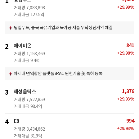
1
+
29.99
%
거래량
7,083,898
거래대금
127.5억
윙입푸드, 중국 국유기업과 육가공 제품 위탁생산계약 체결
841
2
에이비온
+
29.98
%
거래량
1,158,469
거래대금
9.4억
차세대 면역항암 플랫폼 iRAC 원천기술 美 특허 등록
1,376
3
해성옵틱스
+
29.93
%
거래량
7,522,859
거래대금
98.4억
994
4
E8
+
29.93
%
거래량
3,434,662
거래대금
31.9억