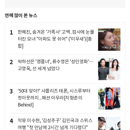
연예 많이 본 뉴스
1
한혜진, 숨겨온 '가족사' 고백..점사에 눈물
터진 모녀 "아파도 못 쉬어" ('미우새')[종
합]
2
박하선은 '명품녀', 류수영은 '성인영화'…
고영욱, 선 세게 넘었다
3
'50대 맞아?' 샤를리즈 테론, 시스루부터
컷아웃까지...패션 아우라[지형준의
Behind]
4
악뮤 이수현, '김성주子' 김민국과 스위스
여행 "첫 만남에 2시간 넘게 기다렸다"