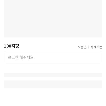
100자평
도움말
삭제기준