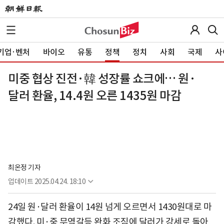
기업·벤처
바이오
유통
정책
정치
사회
국제
사
미중 협상 진전·韓 성장률 쇼크에… 원·
달러 환율, 14.4원 오른 1435원 마감
최온정 기자
업데이트
2025.04.24. 18:10
24일 원·달러 환율이 14원 넘게 오르면서 1430원대로 마
감했다. 미·중 무역갈등 완화 조짐에 달러가 강세로 돌아