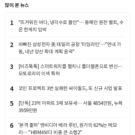
많이 본 뉴스
1
"뜨거워진 바다, 냉각수로 불안"… 동해안 원전 벨트, 수
온 한계치 임박
2
바빠진 삼성전자 美 테일러 공장 '타임라인'…"연내 가
동, 내년 양산 확대 계획 윤곽"
3
[비즈톡톡] 스마트워치를 펼치니 폴더블폰으로 변신…
모토로라의 이색 특허
4
코인 프로젝트 3번 실패한 싸이월드, 또 신규 사업 발표
5
[단독] 23억 아파트 3채 보유세… 서울 4854만원, 뉴욕
3959만원
6
'본격 출하' 엔비디아 베라 루빈, 원가의 62%는 메모
리… "HBM4보다 비중 큰 소캠2"