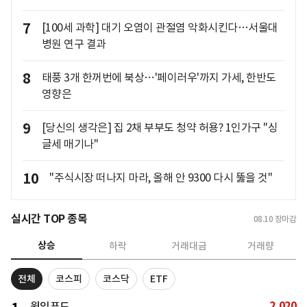
7
[100세 과학] 대기 오염이 관절염 악화시킨다…서울대
병원 연구 결과
8
태풍 3개 한꺼번에 북상…'페이러우'까지 가세, 한반도
영향은
9
[당신의 생각은] 집 2채 부부도 청약 허용? 1인가구 "싱
글세 매기나"
10
"주식시장 떠나지 마라, 올해 안 9300 다시 뚫을 것"
실시간 TOP 종목
08.10
장마감
상승
하락
거래대금
거래량
전체
코스피
코스닥
ETF
2,020
윙입푸드